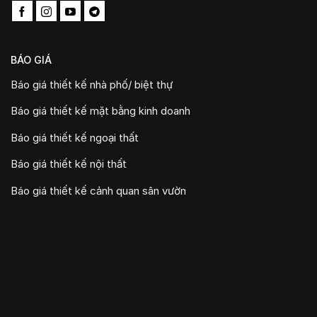
BÁO GIÁ
Báo giá thiết kế nhà phố/ biệt thự
Báo giá thiết kế mặt bằng kinh doanh
Báo giá thiết kế ngoại thất
Báo giá thiết kế nội thất
Báo giá thiết kế cảnh quan sân vườn