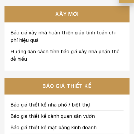
XÂY MỚI
Báo giá xây nhà hoàn thiện giúp tính toán chi
phí hiệu quả
Hướng dẫn cách tính báo giá xây nhà phần thô
dễ hiểu
BÁO GIÁ THIẾT KẾ
Báo giá thiết kế nhà phố / biệt thự
Báo giá thiết kế cảnh quan sân vườn
Báo giá thiết kế mặt bằng kinh doanh