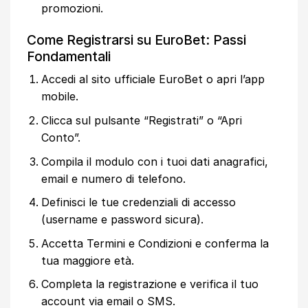
promozioni.
Come Registrarsi su EuroBet: Passi
Fondamentali
Accedi al sito ufficiale EuroBet o apri l’app
mobile.
Clicca sul pulsante “Registrati” o “Apri
Conto”.
Compila il modulo con i tuoi dati anagrafici,
email e numero di telefono.
Definisci le tue credenziali di accesso
(username e password sicura).
Accetta Termini e Condizioni e conferma la
tua maggiore età.
Completa la registrazione e verifica il tuo
account via email o SMS.