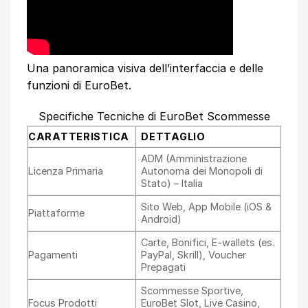
Una panoramica visiva dell’interfaccia e delle
funzioni di EuroBet.
Specifiche Tecniche di EuroBet Scommesse
CARATTERISTICA
DETTAGLIO
ADM (Amministrazione
Licenza Primaria
Autonoma dei Monopoli di
Stato) – Italia
Sito Web, App Mobile (iOS &
Piattaforme
Android)
Carte, Bonifici, E-wallets (es.
Pagamenti
PayPal, Skrill), Voucher
Prepagati
Scommesse Sportive,
Focus Prodotti
EuroBet Slot, Live Casino,