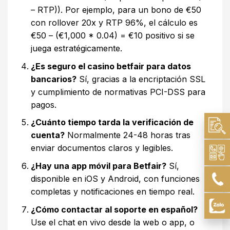
– RTP)). Por ejemplo, para un bono de €50
con rollover 20x y RTP 96%, el cálculo es
€50 – (€1,000 * 0.04) = €10 positivo si se
juega estratégicamente.
¿Es seguro el casino betfair para datos
bancarios?
Sí, gracias a la encriptación SSL
y cumplimiento de normativas PCI-DSS para
pagos.
¿Cuánto tiempo tarda la verificación de
cuenta?
Normalmente 24-48 horas tras
enviar documentos claros y legibles.
¿Hay una app móvil para Betfair?
Sí,
disponible en iOS y Android, con funciones
completas y notificaciones en tiempo real.
¿Cómo contactar al soporte en español?
Use el chat en vivo desde la web o app, o