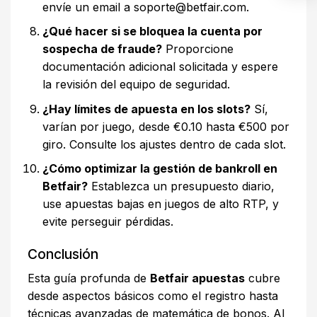
envíe un email a soporte@betfair.com.
¿Qué hacer si se bloquea la cuenta por
sospecha de fraude?
Proporcione
documentación adicional solicitada y espere
la revisión del equipo de seguridad.
¿Hay límites de apuesta en los slots?
Sí,
varían por juego, desde €0.10 hasta €500 por
giro. Consulte los ajustes dentro de cada slot.
¿Cómo optimizar la gestión de bankroll en
Betfair?
Establezca un presupuesto diario,
use apuestas bajas en juegos de alto RTP, y
evite perseguir pérdidas.
Conclusión
Esta guía profunda de
Betfair apuestas
cubre
desde aspectos básicos como el registro hasta
técnicas avanzadas de matemática de bonos. Al