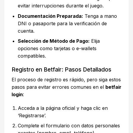
evitar interrupciones durante el juego.
Documentación Preparada:
Tenga a mano
DNI o pasaporte para la verificación de
cuenta.
Selección de Método de Pago:
Elija
opciones como tarjetas o e-wallets
compatibles.
Registro en Betfair: Pasos Detallados
El proceso de registro es rápido, pero siga estos
pasos para evitar errores comunes en el
betfair
login
:
Acceda a la página oficial y haga clic en
‘Registrarse’.
Complete el formulario con datos personales