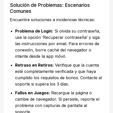
Solución de Problemas: Escenarios
Comunes
Encuentre soluciones a incidencias técnicas:
Problema de Login:
Si olvida su contraseña,
use la opción ‘Recuperar contraseña’ y siga
las instrucciones por email. Para errores de
conexión, borre caché del navegador o
intente desde la app móvil.
Retraso en Retiros:
Verifique que la cuenta
esté completamente verificada y que haya
cumplido los requisitos de bonos. Contacte al
soporte si supera los 3 días.
Fallos en Juegos:
Recargue la página o
cambie de navegador. Si persiste, reporte el
problema con capturas de pantalla al
soporte.