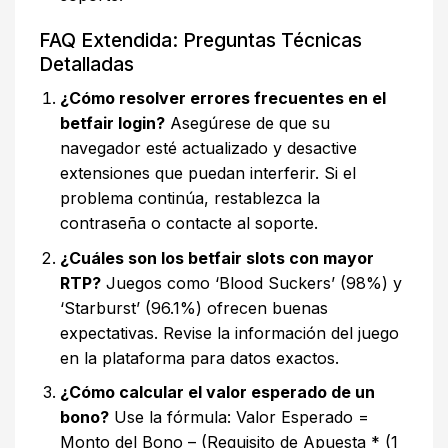
FAQ Extendida: Preguntas Técnicas
Detalladas
¿Cómo resolver errores frecuentes en el
betfair login?
Asegúrese de que su
navegador esté actualizado y desactive
extensiones que puedan interferir. Si el
problema continúa, restablezca la
contraseña o contacte al soporte.
¿Cuáles son los betfair slots con mayor
RTP?
Juegos como ‘Blood Suckers’ (98%) y
‘Starburst’ (96.1%) ofrecen buenas
expectativas. Revise la información del juego
en la plataforma para datos exactos.
¿Cómo calcular el valor esperado de un
bono?
Use la fórmula: Valor Esperado =
Monto del Bono – (Requisito de Apuesta * (1