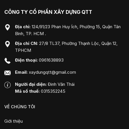
CÔNG TY CỔ PHẦN XÂY DỰNG QTT
Địa chỉ:
124/91/23 Phan Huy Ích, Phường 15, Quận Tân
Bình, TP. HCM .
Địa chỉ CN:
27/8 TL37, Phường Thạnh Lộc, Quận 12,
TPHCM
Điện thoại:
0961638893
Email:
xaydungqtt@gmail.com
Người đại diện:
Đinh Văn Thái
Mã số thuế:
0315352245
VỀ CHÚNG TÔI
Giới thiệu