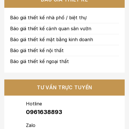
Báo giá thiết kế nhà phố / biệt thự
Báo giá thiết kế cảnh quan sân vườn
Báo giá thiết kế mặt bằng kinh doanh
Báo giá thiết kế nội thất
Báo giá thiết kế ngoại thất
TƯ VẤN TRỰC TUYẾN
Hotline
0961638893
Zalo