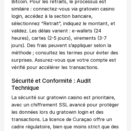
Bitcoin. Pour les retraits, le processus est
similaire : connectez-vous via gratowin casino
login, accédez à la section bancaire,
sélectionnez “Retrait”, indiquez le montant, et
validez. Les délais varient : e-wallets (24
heures), cartes (2-5 jours), virements (3-7
jours). Des frais peuvent s’appliquer selon la
méthode ; consultez les termes pour éviter des
surprises. Assurez-vous que votre compte est
vérifié pour accélérer les transactions.
Sécurité et Conformité : Audit
Technique
La sécurité sur gratowin casino est prioritaire,
avec un chiffrement SSL avancé pour protéger
les données lors du gratowin login et des
transactions. La licence de Curaçao offre un
cadre régulatoire, bien que moins strict que des