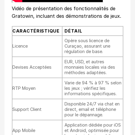
Vidéo de présentation des fonctionnalités de
Gratowin, incluant des démonstrations de jeux.
CARACTÉRISTIQUE
DÉTAIL
Opère sous licence de
Licence
Curaçao, assurant une
régulation de base.
EUR, USD, et autres
Devises Acceptées
monnaies locales via des
méthodes adaptées.
Varie de 94 % à 97 % selon
RTP Moyen
les jeux ; vérifiez les
informations spécifiques.
Disponible 24/7 via chat en
Support Client
direct, email et téléphone
pour le dépannage.
Application dédiée pour iOS
App Mobile
et Android, optimisée pour