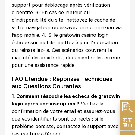
support pour déblocage après vérification
d’identité. 3) En cas de lenteur ou
d’indisponibilité du site, nettoyez le cache de
votre navigateur ou essayez une connexion via
l’app mobile. 4) Si le gratowin casino login
échoue sur mobile, mettez à jour l’application
ou réinstallez-la. Ces scénarios couvrent la
majorité des incidents ; documentez les erreurs
pour une assistance rapide.
FAQ Étendue : Réponses Techniques
aux Questions Courantes
1. Comment résoudre les échecs de gratowin
login après une inscription ?
Vérifiez la
confirmation de votre email et assurez-vous
que vos identifiants sont corrects ; si le
problème persiste, contactez le support avec
des captures d’écran.