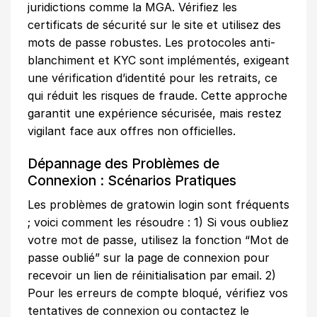
juridictions comme la MGA. Vérifiez les
certificats de sécurité sur le site et utilisez des
mots de passe robustes. Les protocoles anti-
blanchiment et KYC sont implémentés, exigeant
une vérification d’identité pour les retraits, ce
qui réduit les risques de fraude. Cette approche
garantit une expérience sécurisée, mais restez
vigilant face aux offres non officielles.
Dépannage des Problèmes de
Connexion : Scénarios Pratiques
Les problèmes de gratowin login sont fréquents
; voici comment les résoudre : 1) Si vous oubliez
votre mot de passe, utilisez la fonction “Mot de
passe oublié” sur la page de connexion pour
recevoir un lien de réinitialisation par email. 2)
Pour les erreurs de compte bloqué, vérifiez vos
tentatives de connexion ou contactez le