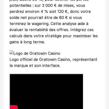
potentielles : sur 3 000 € de mises, vous
perdrez environ 4 % soit 120 €, donc votre
solde net pourrait être de 80 € si vous
terminez le wagering. Cette analyse aide à
évaluer la rentabilité des offres. Intégrez ces
calculs dans votre stratégie pour maximiser les
gains à long terme.
Logo officiel de Gratowin Casino, représentant
la marque et son interface.