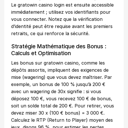
Le gratowin casino login est ensuite accessible
immédiatement ; utilisez vos identifiants pour
vous connecter. Notez que la vérification
d’identité peut être requise avant les premiers
retraits, ce qui renforce la sécurité.
Stratégie Mathématique des Bonus :
Calculs et Optimisation
Les bonus sur gratowin casino, comme les
dépôts assortis, impliquent des exigences de
mise (wagering) que vous devez maîtriser. Par
exemple, un bonus de 100 % jusqu’à 200 €
avec un wagering de 30x signifie : si vous
déposez 100 €, vous recevez 100 € de bonus,
soit un solde total de 200 €. Pour retirer, vous
devez miser 30 x (100 € bonus) = 3 000 €.
Calculez le RTP (Return to Player) moyen des
jeux, disons 96 %, pour estimer les pertes