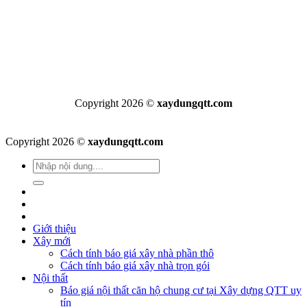
Copyright 2026 ©
xaydungqtt.com
Copyright 2026 ©
xaydungqtt.com
Giới thiệu
Xây mới
Cách tính báo giá xây nhà phần thô
Cách tính báo giá xây nhà trọn gói
Nội thất
Báo giá nội thất căn hộ chung cư tại Xây dựng QTT uy
tín