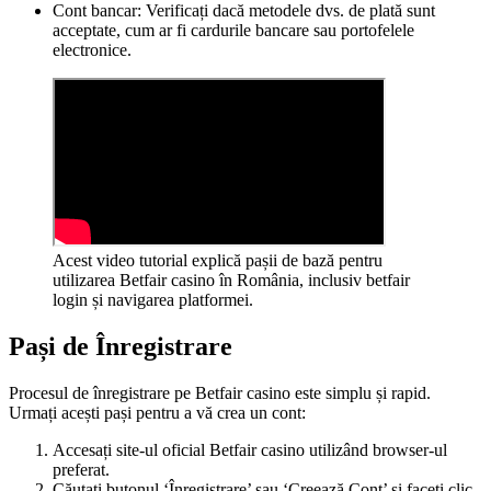
Cont bancar: Verificați dacă metodele dvs. de plată sunt
acceptate, cum ar fi cardurile bancare sau portofelele
electronice.
Acest video tutorial explică pașii de bază pentru
utilizarea Betfair casino în România, inclusiv betfair
login și navigarea platformei.
Pași de Înregistrare
Procesul de înregistrare pe Betfair casino este simplu și rapid.
Urmați acești pași pentru a vă crea un cont:
Accesați site-ul oficial Betfair casino utilizând browser-ul
preferat.
Căutați butonul ‘Înregistrare’ sau ‘Creează Cont’ și faceți clic