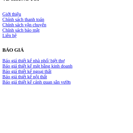
Giới thiệu
Chính sách thanh toán
Chính sách vận chuyển
Chính sách bảo mật
Liên hệ
BÁO GIÁ
Báo giá thiết kế nhà phố/ biệt thự
Báo giá thiết kế mặt bằng kinh doanh
Báo giá thiết kế ngoại thất
Báo giá thiết kế nội thất
Báo giá thiết kế cảnh quan sân vườn