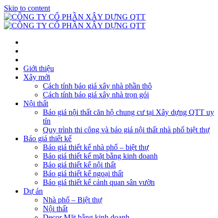
Skip to content
Giới thiệu
Xây mới
Cách tính báo giá xây nhà phần thô
Cách tính báo giá xây nhà trọn gói
Nội thất
Báo giá nội thất căn hộ chung cư tại Xây dựng QTT uy
tín
Quy trình thi công và báo giá nội thất nhà phố biệt thự
Báo giá thiết kế
Báo giá thiết kế nhà phố – biệt thự
Báo giá thiết kế mặt bằng kinh doanh
Báo giá thiết kế nội thất
Báo giá thiết kế ngoại thất
Báo giá thiết kế cảnh quan sân vườn
Dự án
Nhà phố – Biệt thự
Nội thất
Decor Mặt bằng kinh doanh