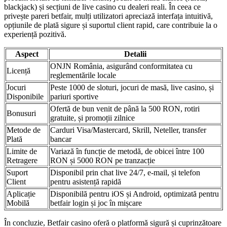
blackjack) și secțiuni de live casino cu dealeri reali. În ceea ce
privește pareri betfair, mulți utilizatori apreciază interfața intuitivă,
opțiunile de plată sigure și suportul client rapid, care contribuie la o
experiență pozitivă.
Aspect
Detalii
ONJN România, asigurând conformitatea cu
Licență
reglementările locale
Jocuri
Peste 1000 de sloturi, jocuri de masă, live casino, și
Disponibile
pariuri sportive
Ofertă de bun venit de până la 500 RON, rotiri
Bonusuri
gratuite, și promoții zilnice
Metode de
Carduri Visa/Mastercard, Skrill, Neteller, transfer
Plată
bancar
Limite de
Variază în funcție de metodă, de obicei între 100
Retragere
RON și 5000 RON pe tranzacție
Suport
Disponibil prin chat live 24/7, e-mail, și telefon
Client
pentru asistență rapidă
Aplicație
Disponibilă pentru iOS și Android, optimizată pentru
Mobilă
betfair login și joc în mișcare
În concluzie, Betfair casino oferă o platformă sigură și cuprinzătoare