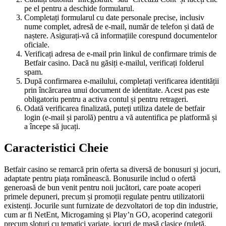
pe el pentru a deschide formularul.
Completați formularul cu date personale precise, inclusiv
nume complet, adresă de e-mail, număr de telefon și dată de
naștere. Asigurați-vă că informațiile corespund documentelor
oficiale.
Verificați adresa de e-mail prin linkul de confirmare trimis de
Betfair casino. Dacă nu găsiți e-mailul, verificați folderul
spam.
După confirmarea e-mailului, completați verificarea identității
prin încărcarea unui document de identitate. Acest pas este
obligatoriu pentru a activa contul și pentru retrageri.
Odată verificarea finalizată, puteți utiliza datele de betfair
login (e-mail și parolă) pentru a vă autentifica pe platformă și
a începe să jucați.
Caracteristici Cheie
Betfair casino se remarcă prin oferta sa diversă de bonusuri și jocuri,
adaptate pentru piața românească. Bonusurile includ o ofertă
generoasă de bun venit pentru noii jucători, care poate acoperi
primele depuneri, precum și promoții regulate pentru utilizatorii
existenți. Jocurile sunt furnizate de dezvoltatori de top din industrie,
cum ar fi NetEnt, Microgaming și Play’n GO, acoperind categorii
precum sloturi cu tematici variate, jocuri de masă clasice (ruletă,