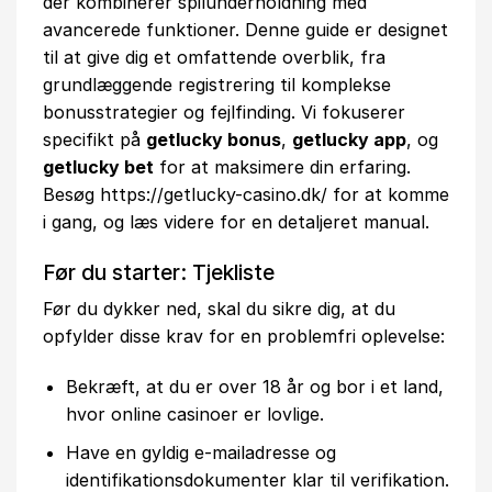
der kombinerer spilunderholdning med
avancerede funktioner. Denne guide er designet
til at give dig et omfattende overblik, fra
grundlæggende registrering til komplekse
bonusstrategier og fejlfinding. Vi fokuserer
specifikt på
getlucky bonus
,
getlucky app
, og
getlucky bet
for at maksimere din erfaring.
Besøg
https://getlucky-casino.dk/
for at komme
i gang, og læs videre for en detaljeret manual.
Før du starter: Tjekliste
Før du dykker ned, skal du sikre dig, at du
opfylder disse krav for en problemfri oplevelse:
Bekræft, at du er over 18 år og bor i et land,
hvor online casinoer er lovlige.
Have en gyldig e-mailadresse og
identifikationsdokumenter klar til verifikation.