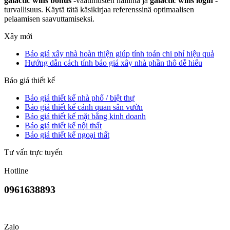
galactic wins bonus
-vaatimusten hallinta ja
galactic wins login
-
turvallisuus. Käytä tätä käsikirjaa referenssinä optimaalisen
pelaamisen saavuttamiseksi.
Xây mới
Báo giá xây nhà hoàn thiện giúp tính toán chi phí hiệu quả
Hướng dẫn cách tính báo giá xây nhà phần thô dễ hiểu
Báo giá thiết kế
Báo giá thiết kế nhà phố / biệt thự
Báo giá thiết kế cảnh quan sân vườn
Báo giá thiết kế mặt bằng kinh doanh
Báo giá thiết kế nội thất
Báo giá thiết kế ngoại thất
Tư vấn trực tuyến
Hotline
0961638893
Zalo