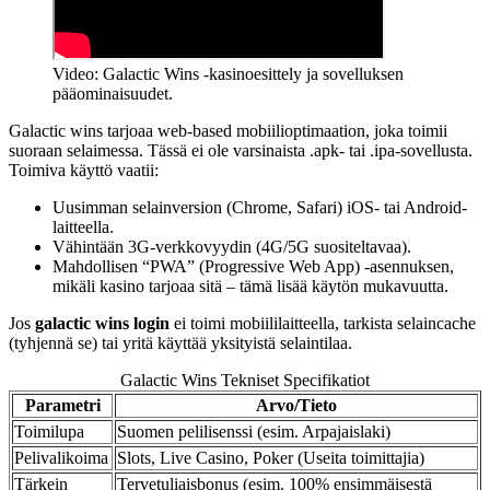
Video: Galactic Wins -kasinoesittely ja sovelluksen
pääominaisuudet.
Galactic wins tarjoaa web-based mobiilioptimaation, joka toimii
suoraan selaimessa. Tässä ei ole varsinaista .apk- tai .ipa-sovellusta.
Toimiva käyttö vaatii:
Uusimman selainversion (Chrome, Safari) iOS- tai Android-
laitteella.
Vähintään 3G-verkkovyydin (4G/5G suositeltavaa).
Mahdollisen “PWA” (Progressive Web App) -asennuksen,
mikäli kasino tarjoaa sitä – tämä lisää käytön mukavuutta.
Jos
galactic wins login
ei toimi mobiililaitteella, tarkista selaincache
(tyhjennä se) tai yritä käyttää yksityistä selaintilaa.
Galactic Wins Tekniset Specifikatiot
Parametri
Arvo/Tieto
Toimilupa
Suomen pelilisenssi (esim. Arpajaislaki)
Pelivalikoima
Slots, Live Casino, Poker (Useita toimittajia)
Tärkein
Tervetuliaisbonus (esim. 100% ensimmäisestä