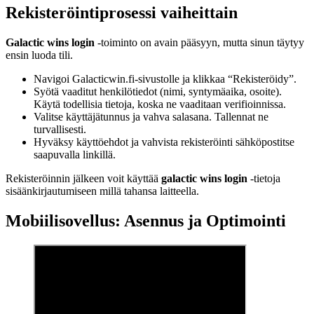
Rekisteröintiprosessi vaiheittain
Galactic wins login
-toiminto on avain pääsyyn, mutta sinun täytyy
ensin luoda tili.
Navigoi Galacticwin.fi-sivustolle ja klikkaa “Rekisteröidy”.
Syötä vaaditut henkilötiedot (nimi, syntymäaika, osoite).
Käytä todellisia tietoja, koska ne vaaditaan verifioinnissa.
Valitse käyttäjätunnus ja vahva salasana. Tallennat ne
turvallisesti.
Hyväksy käyttöehdot ja vahvista rekisteröinti sähköpostitse
saapuvalla linkillä.
Rekisteröinnin jälkeen voit käyttää
galactic wins login
-tietoja
sisäänkirjautumiseen millä tahansa laitteella.
Mobiilisovellus: Asennus ja Optimointi