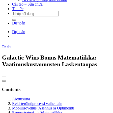
Cải tạo – Sửa chữa
Tin tức
Dự toán
Dự toán
Tin tức
Galactic Wins Bonus Matematiikka:
Vaatimuskustannusten Laskentaopas
Contents
Aloituslista
Rekisteröintiprosessi vaiheittain
Mobiilisovellus: Asennus ja Optimointi
Bonusstrategia ja Matematiikka