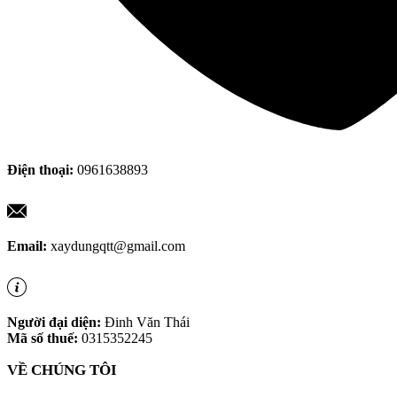
Điện thoại:
0961638893
Email:
xaydungqtt@gmail.com
Người đại diện:
Đinh Văn Thái
Mã số thuế:
0315352245
VỀ CHÚNG TÔI