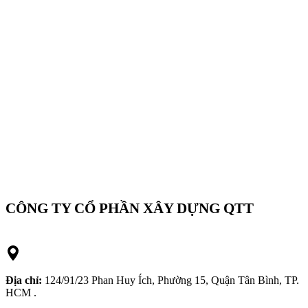
CÔNG TY CỔ PHẦN XÂY DỰNG QTT
Địa chỉ:
124/91/23 Phan Huy Ích, Phường 15, Quận Tân Bình, TP.
HCM .