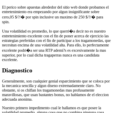
El perico sobre apuestas alrededor del sitio web donde probamos el
entretenimiento era empezando por algun insignificante sobre
cero,05 $/?/� por spin inclusive un maximo de 250 $/?/� para
spin.
Una volatilidad es promedio, lo que querri�a decir no es nuestro
entretenimiento excelente con el fin de poner acerca de ejercicio las
estrategias preferidas con el fin de participar a los tragamonedas, que
necesitan encima de una volatilidad alta. Para ello, lo perfectamente
excelente podri�a ser una RTP ademi?s es excesivamente la mas
superior, por lo cual dicha tragaperras nunca es una candidata
excelente.
Diagnostico
Generalmente, son cualquier genial esparcimiento que se coloca por
la mecanica sencilla y algun diseno extremadamente claro. No
obstante, si os chiflan los tragamonedas mas profusamente
maravillosas, que usan bastantes bonus, no hablamos de el eleccion
adecuada anonima.
Nuestro primero impedimento cual le hallamos es que posee la
volatilidad promedio, alguna cosa que no combina ninguna cosa