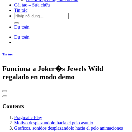
Cải tạo – Sửa chữa
Tin tức
Dự toán
Dự toán
Tin tức
Funciona a Joker�s Jewels Wild
regalado en modo demo
Contents
Pragmatic Play
Motivo desplazandolo hacia el pelo asunto
Graficos, sonidos desplazandolo hacia el pelo animaciones