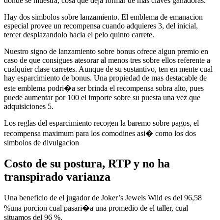
donde se muestra, cosa que deja formar de mas claves ganadoras.
Hay dos simbolos sobre lanzamiento. El emblema de emanacion
especial provee un recompensa cuando adquieres 3, del inicial,
tercer desplazandolo hacia el pelo quinto carrete.
Nuestro signo de lanzamiento sobre bonus ofrece algun premio en
caso de que consigues atesorar al menos tres sobre ellos referente a
cualquier clase carretes. Aunque de su sustantivo, ten en mente cual
hay esparcimiento de bonus. Una propiedad de mas destacable de
este emblema podri�a ser brinda el recompensa sobra alto, pues
puede aumentar por 100 el importe sobre su puesta una vez que
adquisiciones 5.
Los reglas del esparcimiento recogen la baremo sobre pagos, el
recompensa maximum para los comodines asi� como los dos
simbolos de divulgacion
Costo de su postura, RTP y no ha
transpirado varianza
Una beneficio de el jugador de Joker’s Jewels Wild es del 96,58
%una porcion cual pasari�a una promedio de el taller, cual
situamos del 96 %.