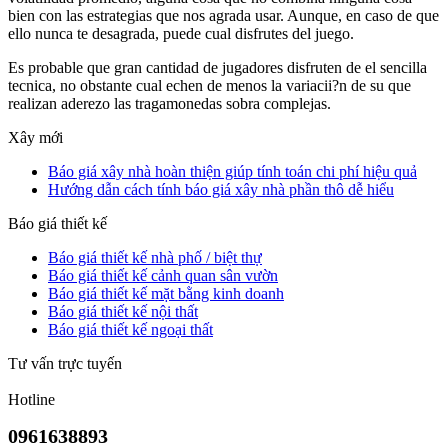
bien con las estrategias que nos agrada usar. Aunque, en caso de que
ello nunca te desagrada, puede cual disfrutes del juego.
Es probable que gran cantidad de jugadores disfruten de el sencilla
tecnica, no obstante cual echen de menos la variacii?n de su que
realizan aderezo las tragamonedas sobra complejas.
Xây mới
Báo giá xây nhà hoàn thiện giúp tính toán chi phí hiệu quả
Hướng dẫn cách tính báo giá xây nhà phần thô dễ hiểu
Báo giá thiết kế
Báo giá thiết kế nhà phố / biệt thự
Báo giá thiết kế cảnh quan sân vườn
Báo giá thiết kế mặt bằng kinh doanh
Báo giá thiết kế nội thất
Báo giá thiết kế ngoại thất
Tư vấn trực tuyến
Hotline
0961638893