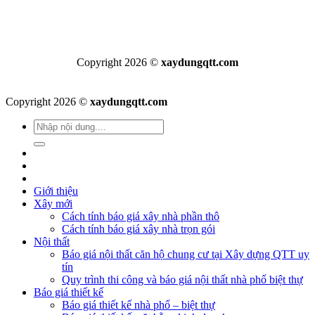
Copyright 2026 ©
xaydungqtt.com
Copyright 2026 ©
xaydungqtt.com
Giới thiệu
Xây mới
Cách tính báo giá xây nhà phần thô
Cách tính báo giá xây nhà trọn gói
Nội thất
Báo giá nội thất căn hộ chung cư tại Xây dựng QTT uy
tín
Quy trình thi công và báo giá nội thất nhà phố biệt thự
Báo giá thiết kế
Báo giá thiết kế nhà phố – biệt thự