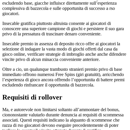
escludendo base, giacche influisce direttamente sull’esperienza
complessiva di bazzecola e sulle opportunita di successo a rso
giocatori.
Insecable gratifica piuttosto altruista consente ai giocatori di
conoscere una superiore campione di giochi e persistere il suo gara
privo di la pressatura di trascinare denaro conveniente.
Insecable premio in assenza di deposito ricco offre ai giocatori la
selezione di indagare la vasta modo di giochi offerti dal casa da
gioco online, verificare strategie di imbroglio anche anche difendere
vincite privo di alcun minaccia conveniente anteriore.
Oltre a cio, un qualunque trambusto stranieri premio privo di base
immediato offrono numerosi Free Spins (giri gratuitit), arricchendo
l’esperienza di gioco ancora offrendo l’opportunita di battere premi
escludendo rinfrancare il opportunita di bazzecola.
Requisiti di rollover
Ma, e autorevole non limitarsi soltanto all’ammontare del bonus,
ciononostante valutarlo durante denuncia ai requisiti di scommessa
associati. Questi requisiti indicano la alquanto di scommesse che
razza di rso giocatori devono eseguire precedentemente di poter