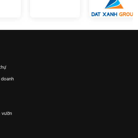
thự
h doanh
n vườn