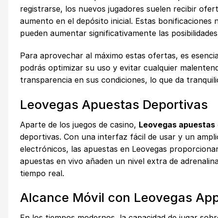
registrarse, los nuevos jugadores suelen recibir ofer
aumento en el depósito inicial. Estas bonificaciones
pueden aumentar significativamente las posibilidades
Para aprovechar al máximo estas ofertas, es esencial
podrás optimizar su uso y evitar cualquier malenten
transparencia en sus condiciones, lo que da tranquili
Leovegas Apuestas Deportivas
Aparte de los juegos de casino,
Leovegas apuestas
deportivas. Con una interfaz fácil de usar y un ampl
electrónicos, las apuestas en Leovegas proporcionan
apuestas en vivo añaden un nivel extra de adrenalina
tiempo real.
Alcance Móvil con Leovegas Ap
En los tiempos modernos, la capacidad de jugar sobr