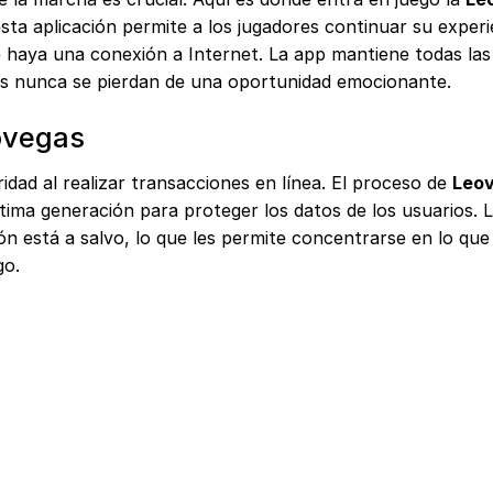
sta aplicación permite a los jugadores continuar su experi
e haya una conexión a Internet. La app mantiene todas las
res nunca se pierdan de una oportunidad emocionante.
eovegas
idad al realizar transacciones en línea. El proceso de
Leo
ltima generación para proteger los datos de los usuarios. 
n está a salvo, lo que les permite concentrarse en lo que
go.