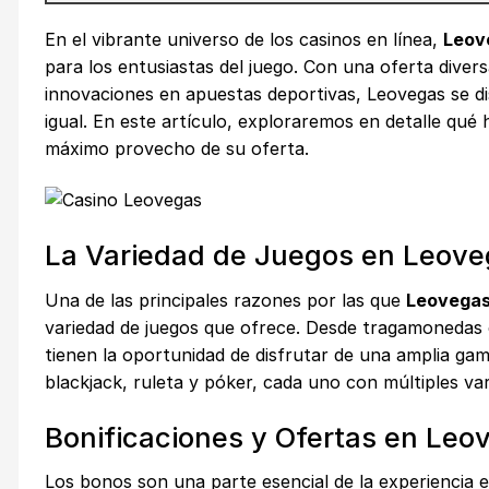
En el vibrante universo de los casinos en línea,
Leov
para los entusiastas del juego. Con una oferta diver
innovaciones en apuestas deportivas, Leovegas se di
igual. En este artículo, exploraremos en detalle qué
máximo provecho de su oferta.
La Variedad de Juegos en Leove
Una de las principales razones por las que
Leovegas
variedad de juegos que ofrece. Desde tragamonedas c
tienen la oportunidad de disfrutar de una amplia ga
blackjack, ruleta y póker, cada uno con múltiples va
Bonificaciones y Ofertas en Leo
Los bonos son una parte esencial de la experiencia e