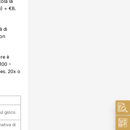
ola la
6) = €8.
à di
con
re è
100 –
es. 20x o
ul gioco.
mativa di