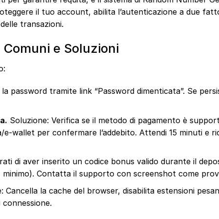
oteggere il tuo account, abilita l’autenticazione a due fatt
delle transazioni.
i Comuni e Soluzioni
o:
la password tramite link “Password dimenticata”. Se persi
a.
Soluzione: Verifica se il metodo di pagamento è support
a/e-wallet per confermare l’addebito. Attendi 15 minuti e ric
ati di aver inserito un codice bonus valido durante il depos
osito minimo). Contatta il supporto con screenshot come prov
 Cancella la cache del browser, disabilita estensioni pesan
i connessione.