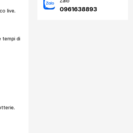
Zalo
0961638893
o live.
 tempi di
otterie.