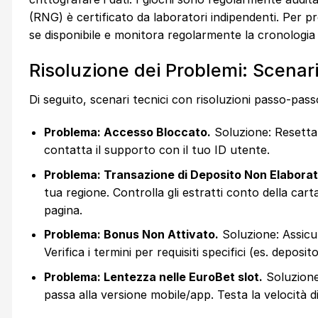
(RNG) è certificato da laboratori indipendenti. Per pr
se disponibile e monitora regolarmente la cronologia 
Risoluzione dei Problemi: Scenar
Di seguito, scenari tecnici con risoluzioni passo-pass
Problema: Accesso Bloccato.
Soluzione: Resetta 
contatta il supporto con il tuo ID utente.
Problema: Transazione di Deposito Non Elaborat
tua regione. Controlla gli estratti conto della cart
pagina.
Problema: Bonus Non Attivato.
Soluzione: Assicur
Verifica i termini per requisiti specifici (es. dep
Problema: Lentezza nelle EuroBet slot.
Soluzione:
passa alla versione mobile/app. Testa la velocità d