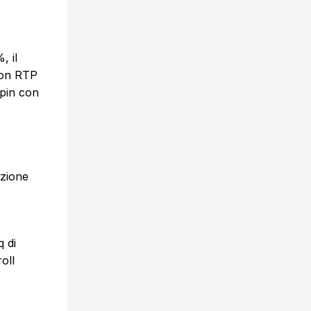
, il
Con RTP
spin con
ezione
q di
oll