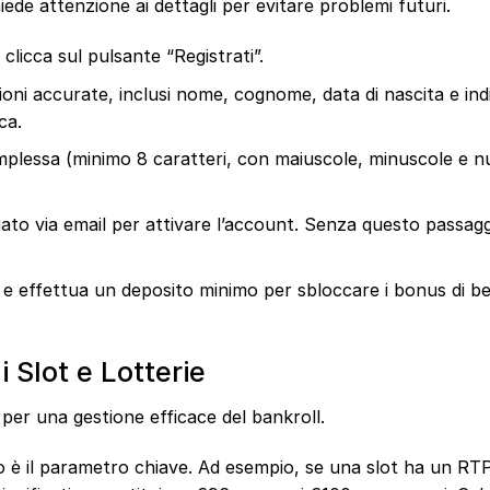
iede attenzione ai dettagli per evitare problemi futuri.
 clicca sul pulsante “Registrati”.
ni accurate, inclusi nome, cognome, data di nascita e ind
ca.
essa (minimo 8 caratteri, con maiuscole, minuscole e n
inviato via email per attivare l’account. Senza questo passag
e effettua un deposito minimo per sbloccare i bonus di b
 Slot e Lotterie
per una gestione efficace del bankroll.
o è il parametro chiave. Ad esempio, se una slot ha un RTP