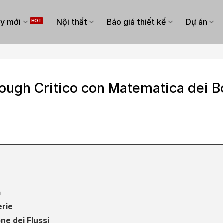
y mới
Nội thất
Báo giá thiết kế
Dự án
hrough Critico con Matematica dei 
a
erie
ne dei Flussi