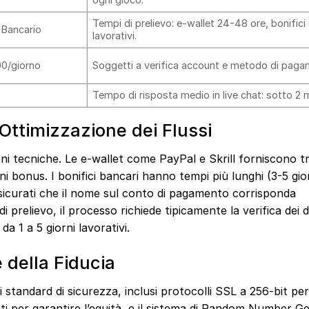
Tempi di prelievo: e-wallet 24-48 ore, bonifici 
o Bancario
lavorativi.
00/giorno
Soggetti a verifica account e metodo di paga
Tempo di risposta medio in live chat: sotto 2 m
Ottimizzazione dei Flussi
ni tecniche. Le e-wallet come PayPal e Skrill forniscono t
 bonus. I bonifici bancari hanno tempi più lunghi (3-5 gio
assicurati che il nome sul conto di pagamento corrisponda
 prelievo, il processo richiede tipicamente la verifica dei
a 1 a 5 giorni lavorativi.
 della Fiducia
standard di sicurezza, inclusi protocolli SSL a 256-bit per
tati per garantire l’equità, e il sistema di Random Number G