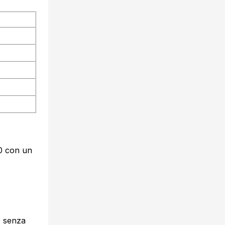
00 con un
o senza