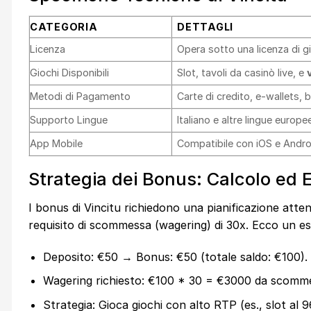
CATEGORIA
DETTAGLI
Licenza
Opera sotto una licenza di g
Giochi Disponibili
Slot, tavoli da casinò live, e
Metodi di Pagamento
Carte di credito, e-wallets, b
Supporto Lingue
Italiano e altre lingue europee
App Mobile
Compatibile con iOS e Androi
Strategia dei Bonus: Calcolo ed
I bonus di Vincitu richiedono una pianificazione at
requisito di scommessa (wagering) di 30x. Ecco un es
Deposito: €50 → Bonus: €50 (totale saldo: €100).
Wagering richiesto: €100 * 30 = €3000 da scommet
Strategia: Gioca giochi con alto RTP (es., slot al 9