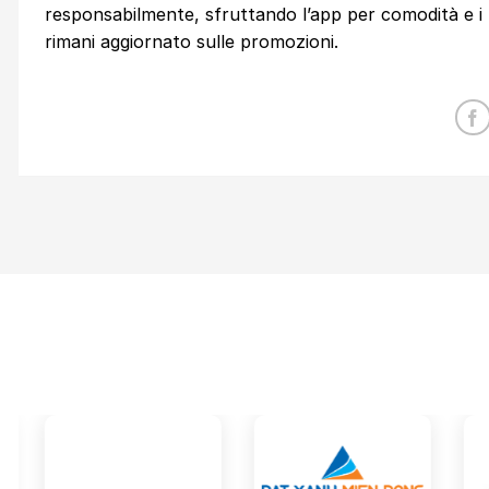
responsabilmente, sfruttando l’app per comodità e i bon
rimani aggiornato sulle promozioni.