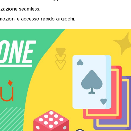
izzazione seamless.
ozioni e accesso rapido ai giochi.