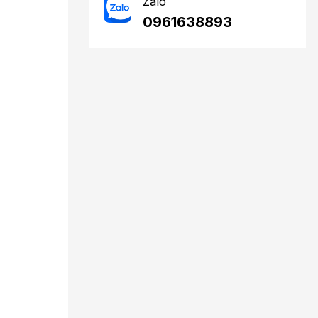
Zalo
0961638893