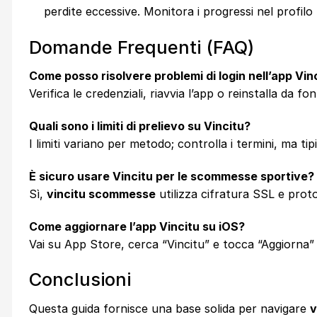
perdite eccessive. Monitora i progressi nel profilo
Domande Frequenti (FAQ)
Come posso risolvere problemi di login nell’app Vin
Verifica le credenziali, riavvia l’app o reinstalla da f
Quali sono i limiti di prelievo su Vincitu?
I limiti variano per metodo; controlla i termini, ma t
È sicuro usare Vincitu per le scommesse sportive?
Sì,
vincitu scommesse
utilizza cifratura SSL e proto
Come aggiornare l’app Vincitu su iOS?
Vai su App Store, cerca “Vincitu” e tocca “Aggiorna” 
Conclusioni
Questa guida fornisce una base solida per navigare
v