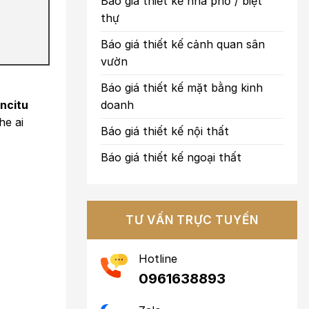
Báo giá thiết kế nhà phố / biệt
thự
Báo giá thiết kế cảnh quan sân
vườn
Báo giá thiết kế mặt bằng kinh
doanh
incitu
he ai
Báo giá thiết kế nội thất
Báo giá thiết kế ngoại thất
TƯ VẤN TRỰC TUYẾN
Hotline
0961638893