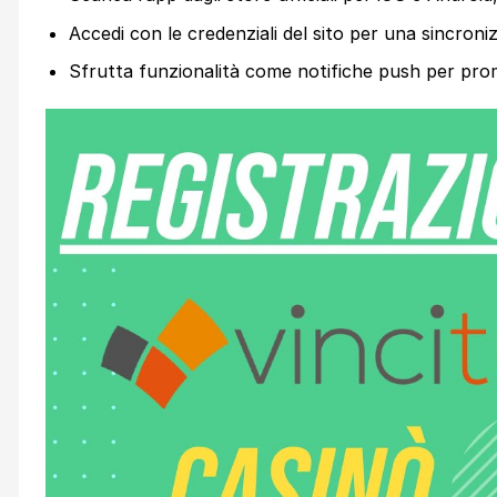
Accedi con le credenziali del sito per una sincron
Sfrutta funzionalità come notifiche push per prom