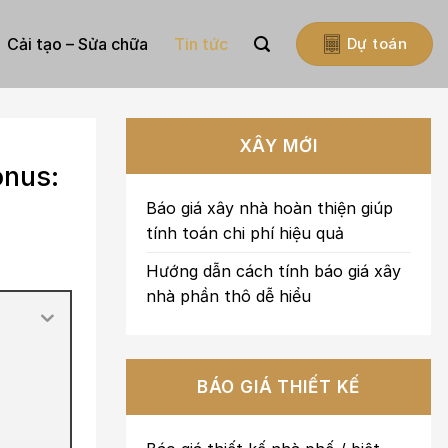
Cải tạo – Sửa chữa
Tin tức
Dự toán
XÂY MỚI
onus:
Báo giá xây nhà hoàn thiện giúp
tính toán chi phí hiệu quả
Hướng dẫn cách tính báo giá xây
nhà phần thô dễ hiểu
BÁO GIÁ THIẾT KẾ