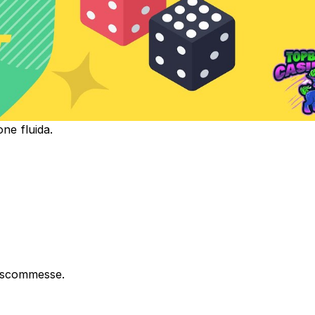
one fluida.
e scommesse.