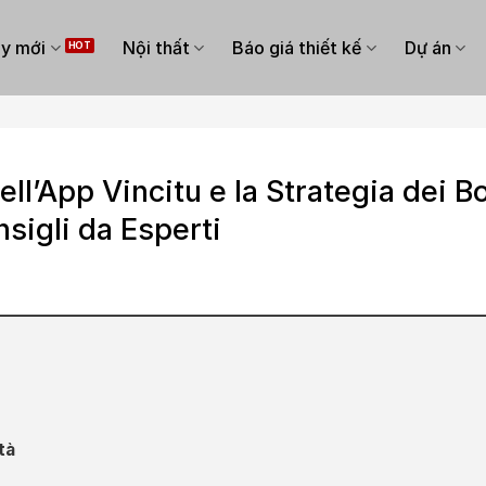
y mới
Nội thất
Báo giá thiết kế
Dự án
ll’App Vincitu e la Strategia dei B
sigli da Esperti
tà