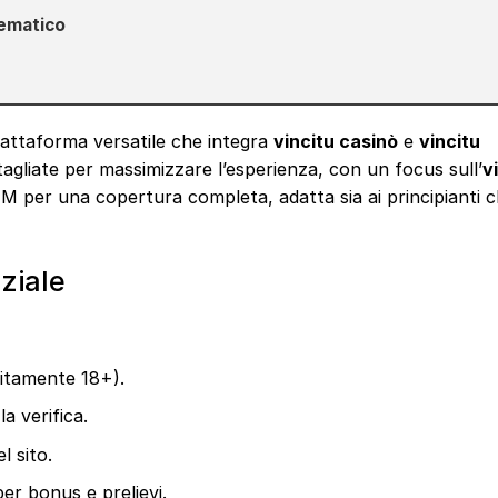
tematico
iattaforma versatile che integra
vincitu casinò
e
vincitu
tagliate per massimizzare l’esperienza, con un focus sull’
v
 M per una copertura completa, adatta sia ai principianti c
ziale
litamente 18+).
a verifica.
l sito.
per bonus e prelievi.