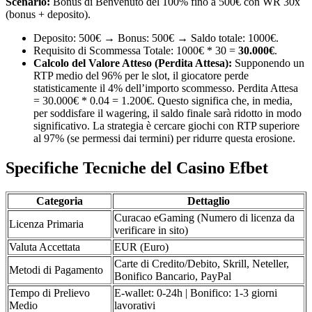
Scenario:
Bonus di Benvenuto del 100% fino a 500€ con WR 30x
(bonus + deposito).
Deposito: 500€ → Bonus: 500€ → Saldo totale: 1000€.
Requisito di Scommessa Totale: 1000€ * 30 =
30.000€
.
Calcolo del Valore Atteso (Perdita Attesa):
Supponendo un
RTP medio del 96% per le slot, il giocatore perde
statisticamente il 4% dell’importo scommesso. Perdita Attesa
= 30.000€ * 0.04 = 1.200€. Questo significa che, in media,
per soddisfare il wagering, il saldo finale sarà ridotto in modo
significativo. La strategia è cercare giochi con RTP superiore
al 97% (se permessi dai termini) per ridurre questa erosione.
Specifiche Tecniche del Casino Efbet
Categoria
Dettaglio
Curacao eGaming (Numero di licenza da
Licenza Primaria
verificare in sito)
Valuta Accettata
EUR (Euro)
Carte di Credito/Debito, Skrill, Neteller,
Metodi di Pagamento
Bonifico Bancario, PayPal
Tempo di Prelievo
E-wallet: 0-24h | Bonifico: 1-3 giorni
Medio
lavorativi