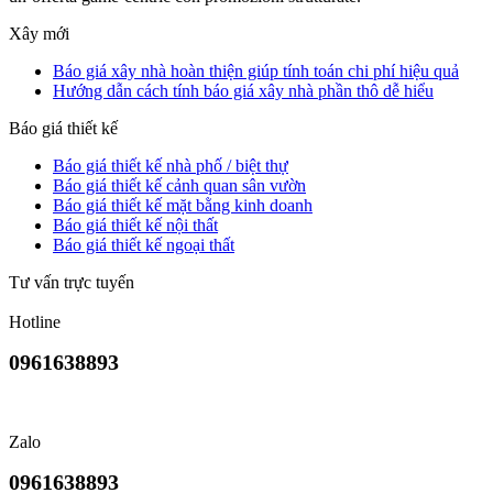
Xây mới
Báo giá xây nhà hoàn thiện giúp tính toán chi phí hiệu quả
Hướng dẫn cách tính báo giá xây nhà phần thô dễ hiểu
Báo giá thiết kế
Báo giá thiết kế nhà phố / biệt thự
Báo giá thiết kế cảnh quan sân vườn
Báo giá thiết kế mặt bằng kinh doanh
Báo giá thiết kế nội thất
Báo giá thiết kế ngoại thất
Tư vấn trực tuyến
Hotline
0961638893
Zalo
0961638893