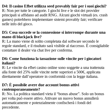
D4: Il casino Efbet utilizza seed provably fair per i suoi giochi?
R: Non per tutte le categorie. I giochi live e le slot dei provider
principali si affidano ad audit RNG. Alcuni giochi virtuali (es. crash
games) potrebbero implementare sistemi provably fair; verificare
nelle info del gioco.
D5: Cosa succede se la connessione si interrompe durante una
mano di blackjack live?
R: La mano viene di solito completata dal software secondo le
regole standard, e il risultato sarà visibile al riaccesso. È consigliabile
contattare il dealer via chat live per conferma.
D6: Come funziona la tassazione sulle vincite per i giocatori
italiani?
R: Le vincite da efbet casino online sono soggette a una trattenuta
alla fonte del 25% sulle vincite nette superiori a 500€, applicata
direttamente dall’operatore in conformità con la legge italiana.
D7: È possibile avere due account bonus attivi
contemporaneamente?
R: No. La politica standard vieta il “bonus abuse”. Solo un bonus
per volta può essere attivo. Attivare un nuovo bonus annullerà
automaticamente e potenzialmente confischerà i fondi del
precedente.