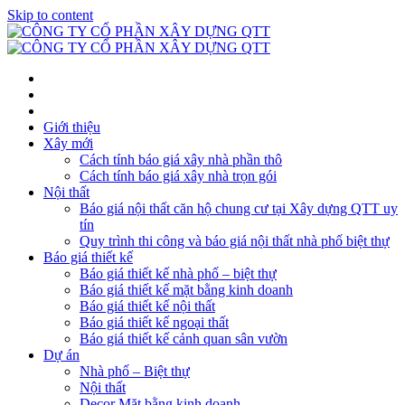
Skip to content
Giới thiệu
Xây mới
Cách tính báo giá xây nhà phần thô
Cách tính báo giá xây nhà trọn gói
Nội thất
Báo giá nội thất căn hộ chung cư tại Xây dựng QTT uy
tín
Quy trình thi công và báo giá nội thất nhà phố biệt thự
Báo giá thiết kế
Báo giá thiết kế nhà phố – biệt thự
Báo giá thiết kế mặt bằng kinh doanh
Báo giá thiết kế nội thất
Báo giá thiết kế ngoại thất
Báo giá thiết kế cảnh quan sân vườn
Dự án
Nhà phố – Biệt thự
Nội thất
Decor Mặt bằng kinh doanh