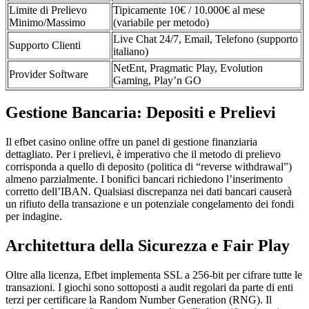
Limite di Prelievo
Tipicamente 10€ / 10.000€ al mese
Minimo/Massimo
(variabile per metodo)
Live Chat 24/7, Email, Telefono (supporto
Supporto Clienti
italiano)
NetEnt, Pragmatic Play, Evolution
Provider Software
Gaming, Play’n GO
Gestione Bancaria: Depositi e Prelievi
Il efbet casino online offre un panel di gestione finanziaria
dettagliato. Per i prelievi, è imperativo che il metodo di prelievo
corrisponda a quello di deposito (politica di “reverse withdrawal”)
almeno parzialmente. I bonifici bancari richiedono l’inserimento
corretto dell’IBAN. Qualsiasi discrepanza nei dati bancari causerà
un rifiuto della transazione e un potenziale congelamento dei fondi
per indagine.
Architettura della Sicurezza e Fair Play
Oltre alla licenza, Efbet implementa SSL a 256-bit per cifrare tutte le
transazioni. I giochi sono sottoposti a audit regolari da parte di enti
terzi per certificare la Random Number Generation (RNG). Il