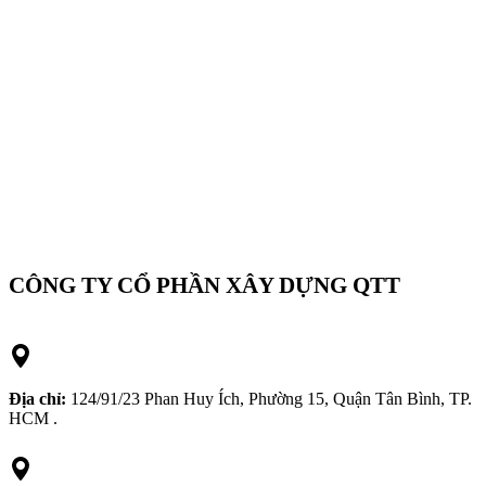
CÔNG TY CỔ PHẦN XÂY DỰNG QTT
Địa chỉ:
124/91/23 Phan Huy Ích, Phường 15, Quận Tân Bình, TP.
HCM .