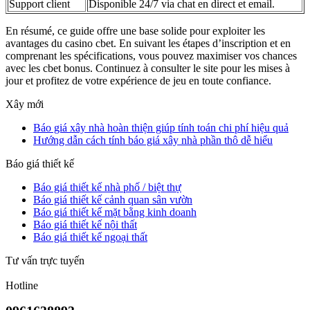
Support client
Disponible 24/7 via chat en direct et email.
En résumé, ce guide offre une base solide pour exploiter les
avantages du casino cbet. En suivant les étapes d’inscription et en
comprenant les spécifications, vous pouvez maximiser vos chances
avec les cbet bonus. Continuez à consulter le site pour les mises à
jour et profitez de votre expérience de jeu en toute confiance.
Xây mới
Báo giá xây nhà hoàn thiện giúp tính toán chi phí hiệu quả
Hướng dẫn cách tính báo giá xây nhà phần thô dễ hiểu
Báo giá thiết kế
Báo giá thiết kế nhà phố / biệt thự
Báo giá thiết kế cảnh quan sân vườn
Báo giá thiết kế mặt bằng kinh doanh
Báo giá thiết kế nội thất
Báo giá thiết kế ngoại thất
Tư vấn trực tuyến
Hotline