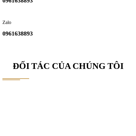
0961638893
Zalo
0961638893
ĐỐI TÁC CỦA CHÚNG TÔI