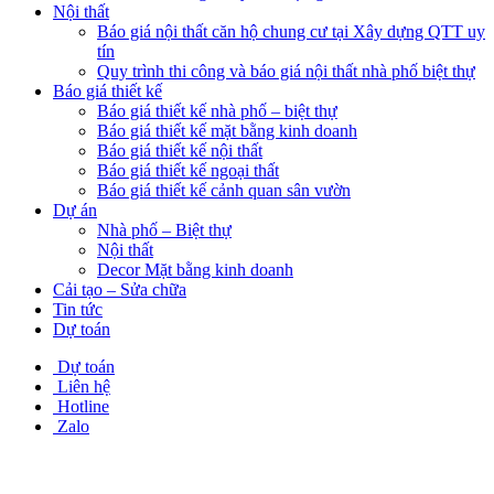
Nội thất
Báo giá nội thất căn hộ chung cư tại Xây dựng QTT uy
tín
Quy trình thi công và báo giá nội thất nhà phố biệt thự
Báo giá thiết kế
Báo giá thiết kế nhà phố – biệt thự
Báo giá thiết kế mặt bằng kinh doanh
Báo giá thiết kế nội thất
Báo giá thiết kế ngoại thất
Báo giá thiết kế cảnh quan sân vườn
Dự án
Nhà phố – Biệt thự
Nội thất
Decor Mặt bằng kinh doanh
Cải tạo – Sửa chữa
Tin tức
Dự toán
Dự toán
Liên hệ
Hotline
Zalo