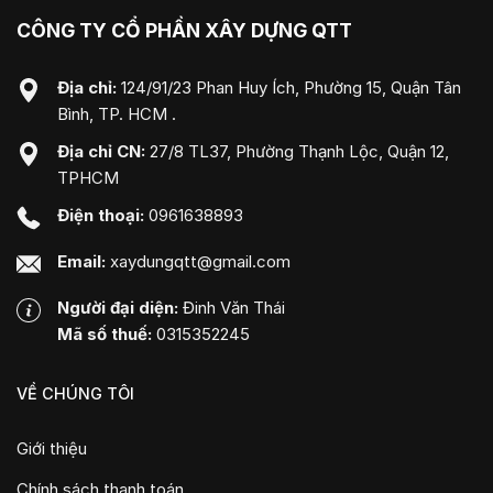
CÔNG TY CỔ PHẦN XÂY DỰNG QTT
Địa chỉ:
124/91/23 Phan Huy Ích, Phường 15, Quận Tân
Bình, TP. HCM .
Địa chỉ CN:
27/8 TL37, Phường Thạnh Lộc, Quận 12,
TPHCM
Điện thoại:
0961638893
Email:
xaydungqtt@gmail.com
Người đại diện:
Đinh Văn Thái
Mã số thuế:
0315352245
VỀ CHÚNG TÔI
Giới thiệu
Chính sách thanh toán