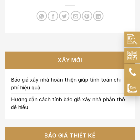
XÂY MỚI
Báo giá xây nhà hoàn thiện giúp tính toán chi
phí hiệu quả
Hướng dẫn cách tính báo giá xây nhà phần thô
dễ hiểu
BÁO GIÁ THIẾT KẾ