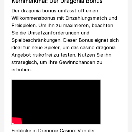
Kernmerkmal: Der Dragonia Bonus
Der dragonia bonus umfasst oft einen
Willkommensbonus mit Einzahlungsmatch und
Freispielen. Um ihn zu maximieren, beachten
Sie die Umsatzanforderungen und
Spielbeschränkungen. Dieser Bonus eignet sich
ideal für neue Spieler, um das casino dragonia
Angebot risikofrei zu testen. Nutzen Sie ihn
strategisch, um Ihre Gewinnchancen zu
erhöhen.
Einblicke in Dragonia Casino: Von der