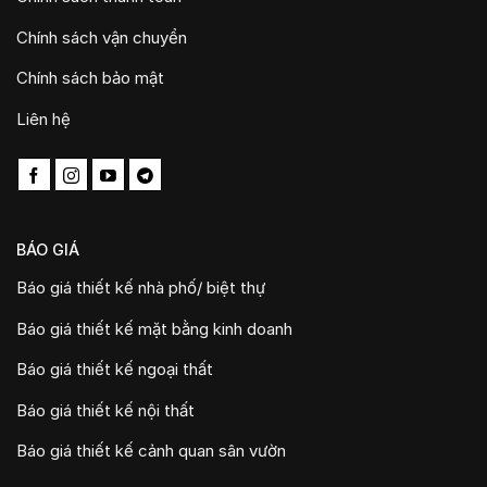
Chính sách vận chuyển
Chính sách bảo mật
Liên hệ
BÁO GIÁ
Báo giá thiết kế nhà phố/ biệt thự
Báo giá thiết kế mặt bằng kinh doanh
Báo giá thiết kế ngoại thất
Báo giá thiết kế nội thất
Báo giá thiết kế cảnh quan sân vườn