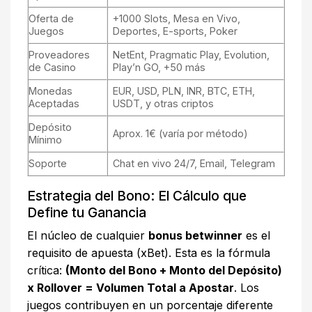
Oferta de
+1000 Slots, Mesa en Vivo,
Juegos
Deportes, E-sports, Poker
Proveadores
NetEnt, Pragmatic Play, Evolution,
de Casino
Play’n GO, +50 más
Monedas
EUR, USD, PLN, INR, BTC, ETH,
Aceptadas
USDT, y otras criptos
Depósito
Aprox. 1€ (varía por método)
Mínimo
Soporte
Chat en vivo 24/7, Email, Telegram
Estrategia del Bono: El Cálculo que
Define tu Ganancia
El núcleo de cualquier
bonus betwinner
es el
requisito de apuesta (xBet). Esta es la fórmula
crítica:
(Monto del Bono + Monto del Depósito)
x Rollover = Volumen Total a Apostar
. Los
juegos contribuyen en un porcentaje diferente