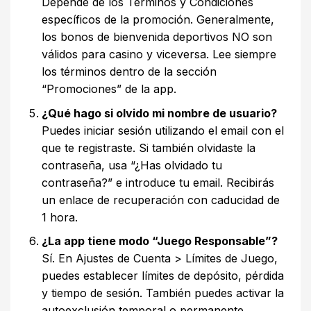
Depende de los Términos y Condiciones
específicos de la promoción. Generalmente,
los bonos de bienvenida deportivos NO son
válidos para casino y viceversa. Lee siempre
los términos dentro de la sección
“Promociones” de la app.
¿Qué hago si olvido mi nombre de usuario?
Puedes iniciar sesión utilizando el email con el
que te registraste. Si también olvidaste la
contraseña, usa “¿Has olvidado tu
contraseña?” e introduce tu email. Recibirás
un enlace de recuperación con caducidad de
1 hora.
¿La app tiene modo “Juego Responsable”?
Sí. En Ajustes de Cuenta > Límites de Juego,
puedes establecer límites de depósito, pérdida
y tiempo de sesión. También puedes activar la
autoexclusión temporal o permanente.