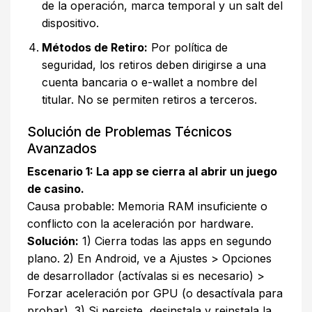
de la operación, marca temporal y un salt del
dispositivo.
Métodos de Retiro:
Por política de
seguridad, los retiros deben dirigirse a una
cuenta bancaria o e-wallet a nombre del
titular. No se permiten retiros a terceros.
Solución de Problemas Técnicos
Avanzados
Escenario 1: La app se cierra al abrir un juego
de casino.
Causa probable: Memoria RAM insuficiente o
conflicto con la aceleración por hardware.
Solución:
1) Cierra todas las apps en segundo
plano. 2) En Android, ve a Ajustes > Opciones
de desarrollador (actívalas si es necesario) >
Forzar aceleración por GPU (o desactívala para
probar). 3) Si persiste, desinstala y reinstala la