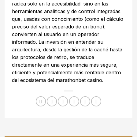
radica solo en la accesibilidad, sino en las
herramientas analíticas y de control integradas
que, usadas con conocimiento (como el cálculo
preciso del valor esperado de un bono),
convierten al usuario en un operador
informado. La inversión en entender su
arquitectura, desde la gestión de la caché hasta
los protocolos de retiro, se traduce
directamente en una experiencia más segura,
eficiente y potencialmente más rentable dentro
del ecosistema del marathonbet casino.