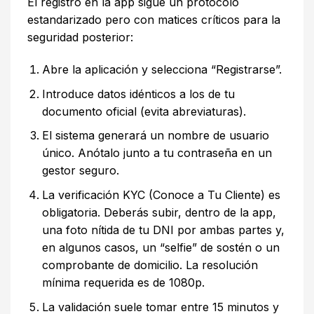
El registro en la app sigue un protocolo
estandarizado pero con matices críticos para la
seguridad posterior:
Abre la aplicación y selecciona “Registrarse”.
Introduce datos idénticos a los de tu
documento oficial (evita abreviaturas).
El sistema generará un nombre de usuario
único. Anótalo junto a tu contraseña en un
gestor seguro.
La verificación KYC (Conoce a Tu Cliente) es
obligatoria. Deberás subir, dentro de la app,
una foto nítida de tu DNI por ambas partes y,
en algunos casos, un “selfie” de sostén o un
comprobante de domicilio. La resolución
mínima requerida es de 1080p.
La validación suele tomar entre 15 minutos y