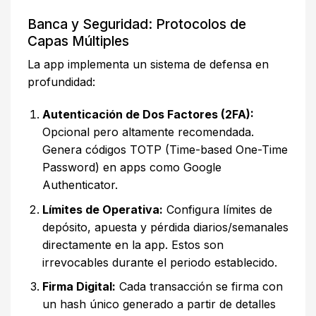
Banca y Seguridad: Protocolos de
Capas Múltiples
La app implementa un sistema de defensa en
profundidad:
Autenticación de Dos Factores (2FA):
Opcional pero altamente recomendada.
Genera códigos TOTP (Time-based One-Time
Password) en apps como Google
Authenticator.
Límites de Operativa:
Configura límites de
depósito, apuesta y pérdida diarios/semanales
directamente en la app. Estos son
irrevocables durante el periodo establecido.
Firma Digital:
Cada transacción se firma con
un hash único generado a partir de detalles