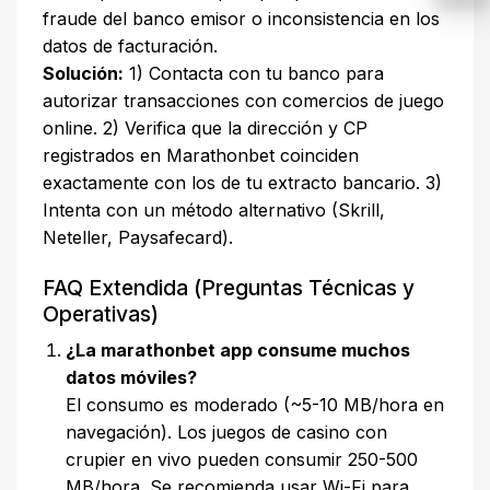
fraude del banco emisor o inconsistencia en los
datos de facturación.
Solución:
1) Contacta con tu banco para
autorizar transacciones con comercios de juego
online. 2) Verifica que la dirección y CP
registrados en Marathonbet coinciden
exactamente con los de tu extracto bancario. 3)
Intenta con un método alternativo (Skrill,
Neteller, Paysafecard).
FAQ Extendida (Preguntas Técnicas y
Operativas)
¿La marathonbet app consume muchos
datos móviles?
El consumo es moderado (~5-10 MB/hora en
navegación). Los juegos de casino con
crupier en vivo pueden consumir 250-500
MB/hora. Se recomienda usar Wi-Fi para