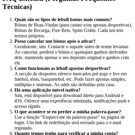
Técnicas)
Quais são os tipos de
lebull bonus
mais comuns?
Bónus de Boas-Vindas (para casino e/ou apostas desportivas),
Bónus de Recarga, Free Bets, Spins Grátis. Cada um tem
termos próprios.
Posso cancelar um bónus após o ativar?
Geralmente, sim. Contacte o suporte antes de tentar levantar.
Ao cancelar, perderá o bónus e quaisquer ganhos derivados
dele, mantendo apenas o seu depósito original e ganhos com
ele.
Como funcionam as
lebull apostas
desportivas?
A secção de desportos oferece mercados pré-jogo e live em
futebol, ténis, basquetebol, etc. Pode fazer apostas simples,
múltiplas e sistemas. As odds são definidas pela casa.
Há uma aplicação móvel nativa?
Sim, está disponível para download direto para Android e
iOS. Oferece uma experiência otimizada, notificações push e
acesso rápido.
O que acontece se eu perder a minha palavra-passe?
Use a função “Esqueci-me da palavra-passe” na página de
login. Um link de redefinição será enviado para o e-mail
registado.
Quanto tempo tenho para verificar a minha conta?