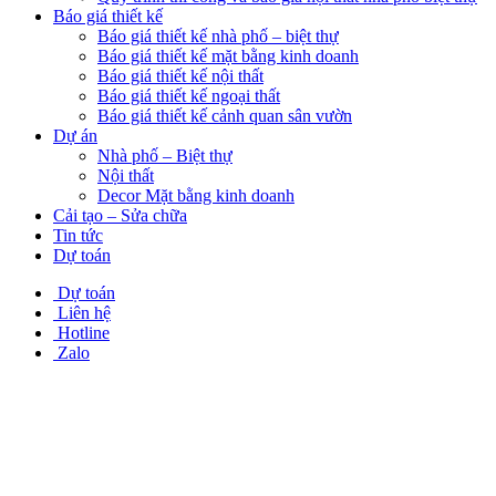
Báo giá thiết kế
Báo giá thiết kế nhà phố – biệt thự
Báo giá thiết kế mặt bằng kinh doanh
Báo giá thiết kế nội thất
Báo giá thiết kế ngoại thất
Báo giá thiết kế cảnh quan sân vườn
Dự án
Nhà phố – Biệt thự
Nội thất
Decor Mặt bằng kinh doanh
Cải tạo – Sửa chữa
Tin tức
Dự toán
Dự toán
Liên hệ
Hotline
Zalo