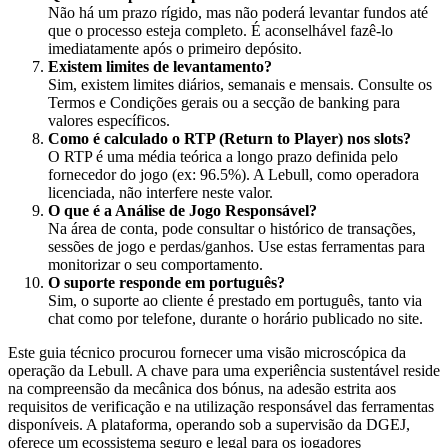
Não há um prazo rígido, mas não poderá levantar fundos até
que o processo esteja completo. É aconselhável fazê-lo
imediatamente após o primeiro depósito.
Existem limites de levantamento?
Sim, existem limites diários, semanais e mensais. Consulte os
Termos e Condições gerais ou a secção de banking para
valores específicos.
Como é calculado o RTP (Return to Player) nos slots?
O RTP é uma média teórica a longo prazo definida pelo
fornecedor do jogo (ex: 96.5%). A Lebull, como operadora
licenciada, não interfere neste valor.
O que é a Análise de Jogo Responsável?
Na área de conta, pode consultar o histórico de transações,
sessões de jogo e perdas/ganhos. Use estas ferramentas para
monitorizar o seu comportamento.
O suporte responde em português?
Sim, o suporte ao cliente é prestado em português, tanto via
chat como por telefone, durante o horário publicado no site.
Este guia técnico procurou fornecer uma visão microscópica da
operação da Lebull. A chave para uma experiência sustentável reside
na compreensão da mecânica dos bónus, na adesão estrita aos
requisitos de verificação e na utilização responsável das ferramentas
disponíveis. A plataforma, operando sob a supervisão da DGEJ,
oferece um ecossistema seguro e legal para os jogadores