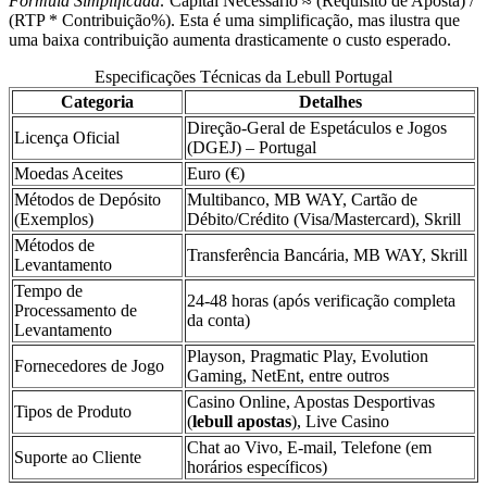
Fórmula Simplificada:
Capital Necessário ≈ (Requisito de Aposta) /
(RTP * Contribuição%). Esta é uma simplificação, mas ilustra que
uma baixa contribuição aumenta drasticamente o custo esperado.
Especificações Técnicas da Lebull Portugal
Categoria
Detalhes
Direção-Geral de Espetáculos e Jogos
Licença Oficial
(DGEJ) – Portugal
Moedas Aceites
Euro (€)
Métodos de Depósito
Multibanco, MB WAY, Cartão de
(Exemplos)
Débito/Crédito (Visa/Mastercard), Skrill
Métodos de
Transferência Bancária, MB WAY, Skrill
Levantamento
Tempo de
24-48 horas (após verificação completa
Processamento de
da conta)
Levantamento
Playson, Pragmatic Play, Evolution
Fornecedores de Jogo
Gaming, NetEnt, entre outros
Casino Online, Apostas Desportivas
Tipos de Produto
(
lebull apostas
), Live Casino
Chat ao Vivo, E-mail, Telefone (em
Suporte ao Cliente
horários específicos)