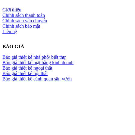
Giới thiệu
Chính sách thanh toán
Chính sách vận chuyển
Chính sách bảo mật
Liên hệ
BÁO GIÁ
Báo giá thiết kế nhà phố/ biệt thự
Báo giá thiết kế mặt bằng kinh doanh
Báo giá thiết kế ngoại thất
Báo giá thiết kế nội thất
Báo giá thiết kế cảnh quan sân vườn