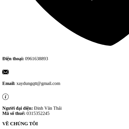
Điện thoại:
0961638893
Email:
xaydungqtt@gmail.com
Người đại diện:
Đinh Văn Thái
Mã số thuế:
0315352245
VỀ CHÚNG TÔI