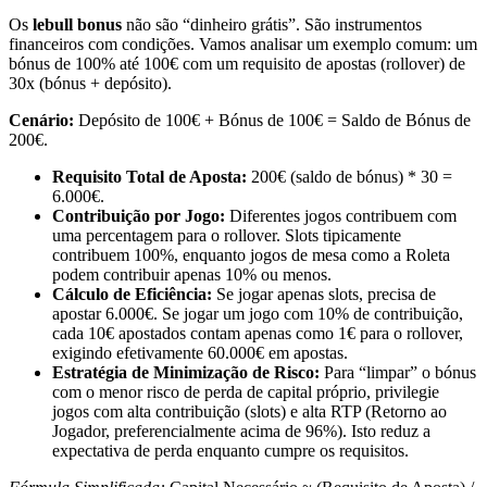
Os
lebull bonus
não são “dinheiro grátis”. São instrumentos
financeiros com condições. Vamos analisar um exemplo comum: um
bónus de 100% até 100€ com um requisito de apostas (rollover) de
30x (bónus + depósito).
Cenário:
Depósito de 100€ + Bónus de 100€ = Saldo de Bónus de
200€.
Requisito Total de Aposta:
200€ (saldo de bónus) * 30 =
6.000€.
Contribuição por Jogo:
Diferentes jogos contribuem com
uma percentagem para o rollover. Slots tipicamente
contribuem 100%, enquanto jogos de mesa como a Roleta
podem contribuir apenas 10% ou menos.
Cálculo de Eficiência:
Se jogar apenas slots, precisa de
apostar 6.000€. Se jogar um jogo com 10% de contribuição,
cada 10€ apostados contam apenas como 1€ para o rollover,
exigindo efetivamente 60.000€ em apostas.
Estratégia de Minimização de Risco:
Para “limpar” o bónus
com o menor risco de perda de capital próprio, privilegie
jogos com alta contribuição (slots) e alta RTP (Retorno ao
Jogador, preferencialmente acima de 96%). Isto reduz a
expectativa de perda enquanto cumpre os requisitos.