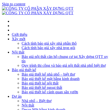
Skip to content
Giới thiệu
Xây mới
Cách tính báo giá xây nhà phần thô
Cách tính báo giá xây nhà trọn gói
Nội thất
Báo giá nội thất căn hộ chung cư tại Xây dựng QTT uy
tín
Quy trình thi công và báo giá nội thất nhà phố biệt thự
Báo giá thiết kế
Báo giá thiết kế nhà phố – biệt thự
Báo giá thiết kế mặt bằng kinh doanh
Báo giá thiết kế nội thất
Báo giá thiết kế ngoại thất
Báo giá thiết kế cảnh quan sân vườn
Dự án
Nhà phố – Biệt thự
Nội thất
Decor Mặt bằng kinh doanh