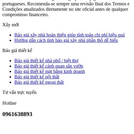
portugueses. Recomenda-se sempre uma revisão final dos Termos e
Condições atualizados diretamente no site oficial antes de qualquer
compromisso financeiro.
Xây mới
Báo giá xây nhà hoàn thiện giúp tính toán chi phí hiệu quả
Hướng dẫn cách tính báo giá xây nhà phần thô dễ hiểu
Báo giá thiết kế
Báo giá thiết kế nhà phố / biệt thự
Báo giá thiết kế cảnh quan sân vườn
Báo giá thiết kế mặt bằng kinh doanh
Báo giá thiết kế nội thất
Báo giá thiết kế ngoại thất
Tư vấn trực tuyến
Hotline
0961638893