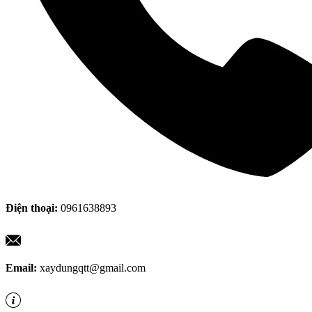
Điện thoại:
0961638893
Email:
xaydungqtt@gmail.com