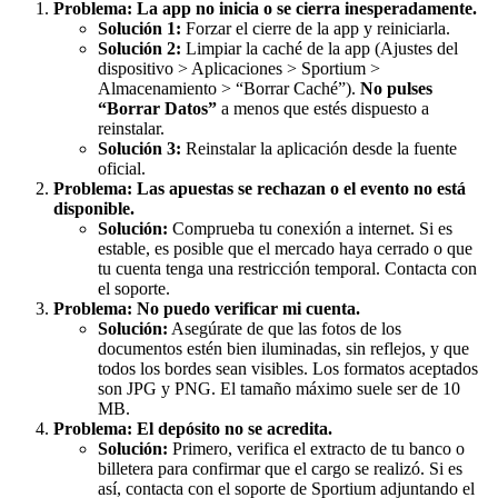
Problema: La app no inicia o se cierra inesperadamente.
Solución 1:
Forzar el cierre de la app y reiniciarla.
Solución 2:
Limpiar la caché de la app (Ajustes del
dispositivo > Aplicaciones > Sportium >
Almacenamiento > “Borrar Caché”).
No pulses
“Borrar Datos”
a menos que estés dispuesto a
reinstalar.
Solución 3:
Reinstalar la aplicación desde la fuente
oficial.
Problema: Las apuestas se rechazan o el evento no está
disponible.
Solución:
Comprueba tu conexión a internet. Si es
estable, es posible que el mercado haya cerrado o que
tu cuenta tenga una restricción temporal. Contacta con
el soporte.
Problema: No puedo verificar mi cuenta.
Solución:
Asegúrate de que las fotos de los
documentos estén bien iluminadas, sin reflejos, y que
todos los bordes sean visibles. Los formatos aceptados
son JPG y PNG. El tamaño máximo suele ser de 10
MB.
Problema: El depósito no se acredita.
Solución:
Primero, verifica el extracto de tu banco o
billetera para confirmar que el cargo se realizó. Si es
así, contacta con el soporte de Sportium adjuntando el