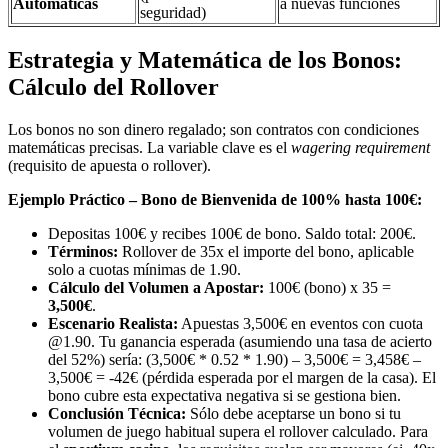
Automáticas
a nuevas funciones
seguridad)
Estrategia y Matemática de los Bonos:
Cálculo del Rollover
Los bonos no son dinero regalado; son contratos con condiciones
matemáticas precisas. La variable clave es el
wagering requirement
(requisito de apuesta o rollover).
Ejemplo Práctico – Bono de Bienvenida de 100% hasta 100€:
Depositas 100€ y recibes 100€ de bono. Saldo total: 200€.
Términos:
Rollover de 35x el importe del bono, aplicable
solo a cuotas mínimas de 1.90.
Cálculo del Volumen a Apostar:
100€ (bono) x 35 =
3,500€
.
Escenario Realista:
Apuestas 3,500€ en eventos con cuota
@1.90. Tu ganancia esperada (asumiendo una tasa de acierto
del 52%) sería: (3,500€ * 0.52 * 1.90) – 3,500€ = 3,458€ –
3,500€ = -42€ (pérdida esperada por el margen de la casa). El
bono cubre esta expectativa negativa si se gestiona bien.
Conclusión Técnica:
Sólo debe aceptarse un bono si tu
volumen de juego habitual supera el rollover calculado. Para