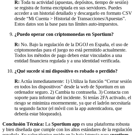
R:
Toda tu actividad (apuestas, depósitos, tiempo de sesión)
se registra de forma encriptada en sus servidores. Puedes
acceder a un historial detallado y descargarlo en formato CSV
desde “Mi Cuenta > Historial de Transacciones/Apuestas”.
Estos datos son la base para tus límites auto-impuestos.
¿Puedo operar con criptomonedas en Sportium?
R:
No. Bajo la regulación de la DGOJ en España, el uso de
criptomonedas para el juego no está permitido actualmente.
Todos los métodos de pago deben estar vinculados a una
entidad financiera regulada y a una identidad verificada.
¿Qué sucede si mi dispositivo es robado o perdido?
R:
Actúa inmediatamente: 1) Utiliza la función “Cerrar sesión
en todos los dispositivos” desde la web de Sportium en un
ordenador seguro. 2) Cambia tu contraseña. 3) Contacta con
soporte para informar del incidente. Si tenías 2FA activado, el
riesgo se minimiza enormemente, ya que el ladrón necesitaría
tu segundo factor (el móvil con la app autenticadora, que
debería estar bloqueado).
Conclusión Técnica:
La
Sportium app
es una plataforma robusta
y bien diseñada que cumple con los altos estándares de la regulación
española. Su valor técnico reside en la baja latencia para
sportium