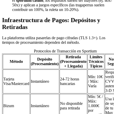
el
sportium casino
, los requisitos suelen ser mayores (ej. 40x-
50x) y aplican a juegos específicos (las tragaperras suelen
contribuir un 100%, la ruleta un 10-20%).
Infraestructura de Pagos: Depósitos y
Retiradas
La plataforma utiliza pasarelas de pago cifradas (TLS 1.3+). Los
tiempos de procesamiento dependen del método.
Protocolos de Transacción en Sportium
Retirada
Límites
Depósito
No
Método
(Procesamiento
Técnicos
(Procesamiento)
Seg
+ Llegada)
Típicos
Requ
Mín: 10€
verif
Tarjeta
24-72 horas
Instantáneo
/ Máx:
CVV
Visa/Mastercard
bancarias
Varía
auten
3-D 
Mín: 5€ /
Usa l
Máx:
No disponible
de se
Bizum
Instantáneo
1.000€
para retirada
de tu
por
Muy e