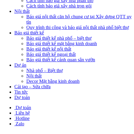
Cách tính báo giá xây nhà phần thô
Cách tính báo giá xây nhà trọn gói
Nội thất
Báo giá nội thất căn hộ chung cư tại Xây dựng QTT uy
tín
Quy trình thi công và báo giá nội thất nhà phố biệt thự
Báo giá thiết kế
Báo giá thiết kế nhà phố – biệt thự
Báo giá thiết kế mặt bằng kinh doanh
Báo giá thiết kế nội thất
Báo giá thiết kế ngoại thất
Báo giá thiết kế cảnh quan sân vườn
Dự án
Nhà phố – Biệt thự
Nội thất
Decor Mặt bằng kinh doanh
Cải tạo – Sửa chữa
Tin tức
Dự toán
Dự toán
Liên hệ
Hotline
Zalo