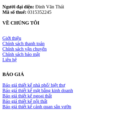
Người đại diện:
Đinh Văn Thái
Mã số thuế:
0315352245
VỀ CHÚNG TÔI
Giới thiệu
Chính sách thanh toán
Chính sách vận chuyển
Chính sách bảo mật
Liên hệ
BÁO GIÁ
Báo giá thiết kế nhà phố/ biệt thự
Báo giá thiết kế mặt bằng kinh doanh
Báo giá thiết kế ngoại thất
Báo giá thiết kế nội thất
Báo giá thiết kế cảnh quan sân vườn