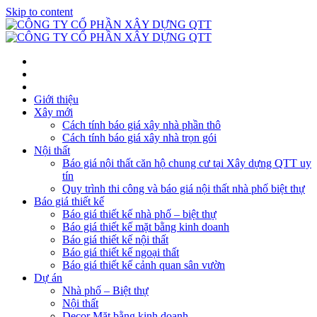
Skip to content
Giới thiệu
Xây mới
Cách tính báo giá xây nhà phần thô
Cách tính báo giá xây nhà trọn gói
Nội thất
Báo giá nội thất căn hộ chung cư tại Xây dựng QTT uy
tín
Quy trình thi công và báo giá nội thất nhà phố biệt thự
Báo giá thiết kế
Báo giá thiết kế nhà phố – biệt thự
Báo giá thiết kế mặt bằng kinh doanh
Báo giá thiết kế nội thất
Báo giá thiết kế ngoại thất
Báo giá thiết kế cảnh quan sân vườn
Dự án
Nhà phố – Biệt thự
Nội thất
Decor Mặt bằng kinh doanh