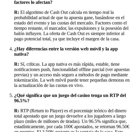
factores lo afectan?
R:
El algoritmo de Cash Out calcula en tiempo real la
probabilidad actual de que tu apuesta gane, basándose en el
estado del evento y las cuotas del mercado. Factores como el
tiempo restante, el marcador, las expulsiones y la posesión del
balón influyen. La oferta de Cash Out es siempre inferior al
pago potencial total, ya que incluye el margen de la casa.
¿Hay diferencias entre la versión web móvil y la app
nativa?
R:
Sí, críticas. La app nativa es más rápida, estable, tiene
notificaciones push, funcionalidad offline parcial (ver apuestas
previas) y un acceso más seguro a métodos de pago mediante
tokenización. La web móvil puede tener pequeñas demoras en
la actualización de las cuotas en vivo.
¿Qué significa que un juego del casino tenga un RTP del
96.5%?
R:
RTP (Return to Player) es el porcentaje teórico del dinero
total apostado que un juego devuelve a los jugadores a largo
plazo (miles de millones de tiradas). Un 96.5% significa que,
estadísticamente, por cada 100€ apostados, se retornan 96.50€
en premios. El 3.50% restante es la ventaja de la casa. Este