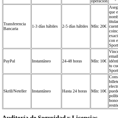
operación
Aseg
que e
nomb
titula
Transferencia
1-3 días hábiles
2-5 días hábiles
Mín: 20€
cuen
Bancaria
coinc
exac
con e
Spor
Vinc
email
PayPal
Instantáneo
24-48 horas
Mín: 10€
idént
tu cu
Spor
Cons
billet
elect
Skrill/Neteller
Instantáneo
Hasta 24 horas
Mín: 10€
puede
polít
bono
restri
Auditoría de Seguridad y Licencias