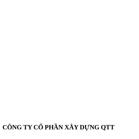
CÔNG TY CỔ PHẦN XÂY DỰNG QTT