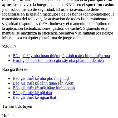
apuestas
en vivo, la integridad de los RNGs en el
sportium casino
y un sólido marco de seguridad. El usuario avanzado debe
focalizarse en la gestión meticulosa de los bonos (comprendiendo la
matemática del rollover), la activación de todas las herramientas de
seguridad disponibles (2FA, límites) y el mantenimiento óptimo de
la aplicación (actualizaciones, gestión de caché). Siguiendo este
manual, se maximiza la eficiencia operativa y se mitigan los riesgos
inherentes a cualquier plataforma de juego online.
Xây mới
Báo giá xây nhà hoàn thiện giúp tính toán chi phí hiệu quả
Hướng dẫn cách tính báo giá xây nhà phần thô dễ hiểu
Báo giá thiết kế
Báo giá thiết kế nhà phố / biệt thự
Báo giá thiết kế cảnh quan sân vườn
Báo giá thiết kế mặt bằng kinh doanh
Báo giá thiết kế nội thất
Báo giá thiết kế ngoại thất
Tư vấn trực tuyến
Hotline