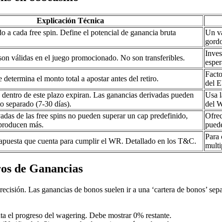
Explicación Técnica
do a cada free spin. Define el potencial de ganancia bruta
Un va
gord
Inves
 son válidas en el juego promocionado. No son transferibles.
esper
Facto
 determina el monto total a apostar antes del retiro.
del E
 dentro de este plazo expiran. Las ganancias derivadas pueden
Usa l
o separado (7-30 días).
del W
adas de las free spins no pueden superar un cap predefinido,
Ofrec
s producen más.
puede
Para 
 apuesta que cuenta para cumplir el WR. Detallado en los T&C.
multi
ros de Ganancias
recisión. Las ganancias de bonos suelen ir a una ‘cartera de bonos’ separ
nta el progreso del wagering. Debe mostrar 0% restante.