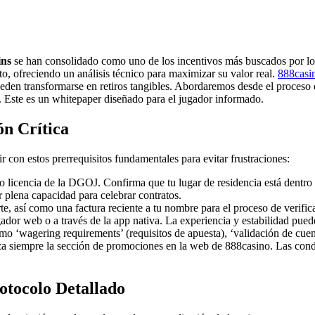
ins
se han consolidado como uno de los incentivos más buscados por lo
to, ofreciendo un análisis técnico para maximizar su valor real.
888casin
eden transformarse en retiros tangibles. Abordaremos desde el proceso
s. Este es un whitepaper diseñado para el jugador informado.
ón Crítica
 con estos prerrequisitos fundamentales para evitar frustraciones:
 licencia de la DGOJ. Confirma que tu lugar de residencia está dentro d
plena capacidad para celebrar contratos.
 así como una factura reciente a tu nombre para el proceso de verifica
ador web o a través de la app nativa. La experiencia y estabilidad puede
mo ‘wagering requirements’ (requisitos de apuesta), ‘validación de cuen
a siempre la sección de promociones en la web de 888casino. Las condi
otocolo Detallado