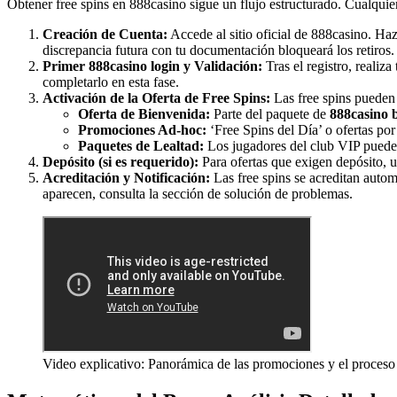
Obtener free spins en 888casino sigue un flujo estructurado. Cualquier
Creación de Cuenta:
Accede al sitio oficial de 888casino. Haz
discrepancia futura con tu documentación bloqueará los retiros.
Primer
888casino login
y Validación:
Tras el registro, realiza
completarlo en esta fase.
Activación de la Oferta de Free Spins:
Las free spins pueden 
Oferta de Bienvenida:
Parte del paquete de
888casino 
Promociones Ad-hoc:
‘Free Spins del Día’ o ofertas por
Paquetes de Lealtad:
Los jugadores del club VIP puede
Depósito (si es requerido):
Para ofertas que exigen depósito, 
Acreditación y Notificación:
Las free spins se acreditan autom
aparecen, consulta la sección de solución de problemas.
Video explicativo: Panorámica de las promociones y el proceso