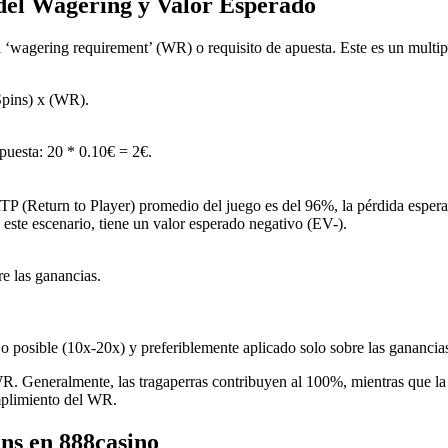
 del Wagering y Valor Esperado
s el ‘wagering requirement’ (WR) o requisito de apuesta. Este es un multi
Spins) x (WR).
 apuesta: 20 * 0.10€ = 2€.
 RTP (Return to Player) promedio del juego es del 96%, la pérdida esper
este escenario, tiene un valor esperado negativo (EV-).
e las ganancias.
posible (10x-20x) y preferiblemente aplicado solo sobre las ganancias,
R. Generalmente, las tragaperras contribuyen al 100%, mientras que la
mplimiento del WR.
ins en 888casino