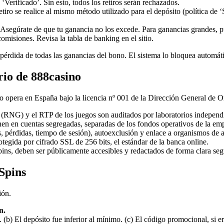
‘Verificado’. Sin esto, todos los retiros serán rechazados.
tiro se realice al mismo método utilizado para el depósito (política de ‘S
Asegúrate de que tu ganancia no los excede. Para ganancias grandes, pue
misiones. Revisa la tabla de banking en el sitio.
a pérdida de todas las ganancias del bono. El sistema lo bloquea automá
rio de 888casino
o opera en España bajo la licencia nº 001 de la Dirección General de O
(RNG) y el RTP de los juegos son auditados por laboratorios independi
en en cuentas segregadas, separadas de los fondos operativos de la em
, pérdidas, tiempo de sesión), autoexclusión y enlace a organismos de a
otegida por cifrado SSL de 256 bits, el estándar de la banca online.
ins, deben ser públicamente accesibles y redactados de forma clara seg
Spins
ión.
n.
 (b) El depósito fue inferior al mínimo. (c) El código promocional, si er