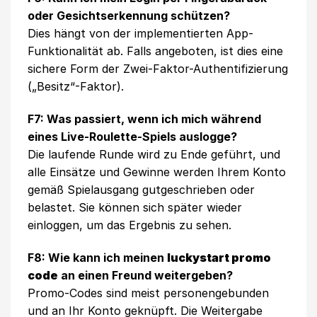
oder Gesichtserkennung schützen?
Dies hängt von der implementierten App-
Funktionalität ab. Falls angeboten, ist dies eine
sichere Form der Zwei-Faktor-Authentifizierung
(„Besitz“-Faktor).
F7: Was passiert, wenn ich mich während
eines Live-Roulette-Spiels auslogge?
Die laufende Runde wird zu Ende geführt, und
alle Einsätze und Gewinne werden Ihrem Konto
gemäß Spielausgang gutgeschrieben oder
belastet. Sie können sich später wieder
einloggen, um das Ergebnis zu sehen.
F8: Wie kann ich meinen
luckystart promo
code
an einen Freund weitergeben?
Promo-Codes sind meist personengebunden
und an Ihr Konto geknüpft. Die Weitergabe