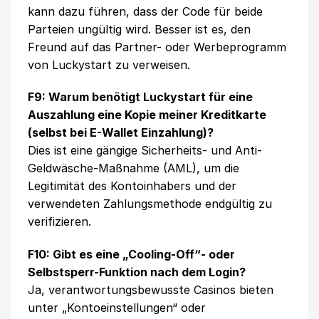
kann dazu führen, dass der Code für beide
Parteien ungültig wird. Besser ist es, den
Freund auf das Partner- oder Werbeprogramm
von Luckystart zu verweisen.
F9: Warum benötigt Luckystart für eine
Auszahlung eine Kopie meiner Kreditkarte
(selbst bei E-Wallet Einzahlung)?
Dies ist eine gängige Sicherheits- und Anti-
Geldwäsche-Maßnahme (AML), um die
Legitimität des Kontoinhabers und der
verwendeten Zahlungsmethode endgültig zu
verifizieren.
F10: Gibt es eine „Cooling-Off“- oder
Selbstsperr-Funktion nach dem Login?
Ja, verantwortungsbewusste Casinos bieten
unter „Kontoeinstellungen“ oder