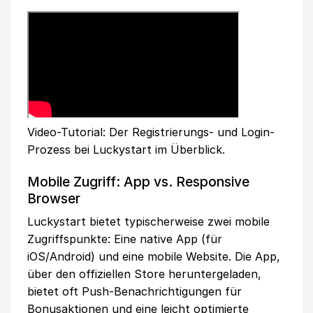
Video-Tutorial: Der Registrierungs- und Login-
Prozess bei Luckystart im Überblick.
Mobile Zugriff: App vs. Responsive
Browser
Luckystart bietet typischerweise zwei mobile
Zugriffspunkte: Eine native App (für
iOS/Android) und eine mobile Website. Die App,
über den offiziellen Store heruntergeladen,
bietet oft Push-Benachrichtigungen für
Bonusaktionen und eine leicht optimierte