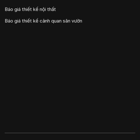
Báo giá thiết kế nội thất
Báo giá thiết kế cảnh quan sân vườn