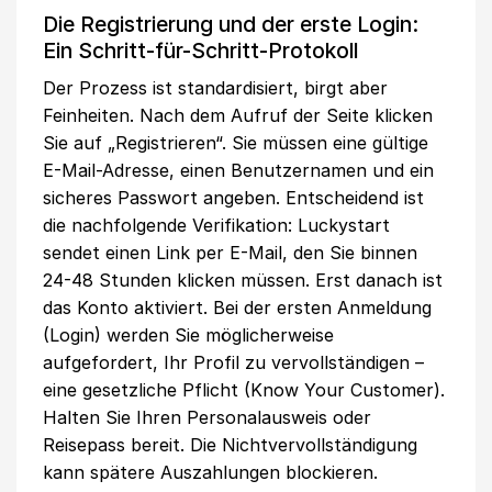
Die Registrierung und der erste Login:
Ein Schritt-für-Schritt-Protokoll
Der Prozess ist standardisiert, birgt aber
Feinheiten. Nach dem Aufruf der Seite klicken
Sie auf „Registrieren“. Sie müssen eine gültige
E-Mail-Adresse, einen Benutzernamen und ein
sicheres Passwort angeben. Entscheidend ist
die nachfolgende Verifikation: Luckystart
sendet einen Link per E-Mail, den Sie binnen
24-48 Stunden klicken müssen. Erst danach ist
das Konto aktiviert. Bei der ersten Anmeldung
(Login) werden Sie möglicherweise
aufgefordert, Ihr Profil zu vervollständigen –
eine gesetzliche Pflicht (Know Your Customer).
Halten Sie Ihren Personalausweis oder
Reisepass bereit. Die Nichtvervollständigung
kann spätere Auszahlungen blockieren.