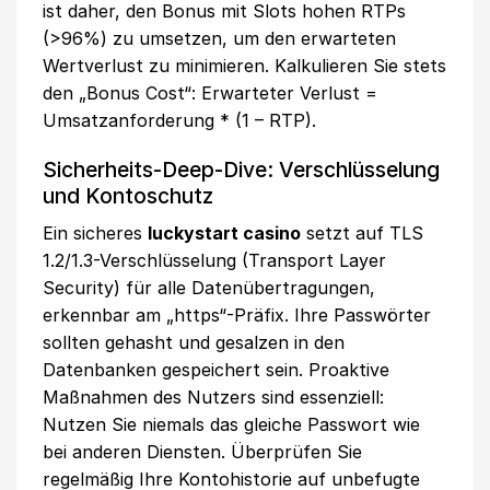
ist daher, den Bonus mit Slots hohen RTPs
(>96%) zu umsetzen, um den erwarteten
Wertverlust zu minimieren. Kalkulieren Sie stets
den „Bonus Cost“: Erwarteter Verlust =
Umsatzanforderung * (1 – RTP).
Sicherheits-Deep-Dive: Verschlüsselung
und Kontoschutz
Ein sicheres
luckystart casino
setzt auf TLS
1.2/1.3-Verschlüsselung (Transport Layer
Security) für alle Datenübertragungen,
erkennbar am „https“-Präfix. Ihre Passwörter
sollten gehasht und gesalzen in den
Datenbanken gespeichert sein. Proaktive
Maßnahmen des Nutzers sind essenziell:
Nutzen Sie niemals das gleiche Passwort wie
bei anderen Diensten. Überprüfen Sie
regelmäßig Ihre Kontohistorie auf unbefugte