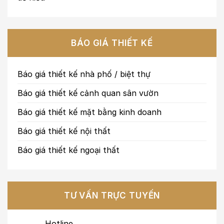
BÁO GIÁ THIẾT KẾ
Báo giá thiết kế nhà phố / biệt thự
Báo giá thiết kế cảnh quan sân vườn
Báo giá thiết kế mặt bằng kinh doanh
Báo giá thiết kế nội thất
Báo giá thiết kế ngoại thất
TƯ VẤN TRỰC TUYẾN
Hotline