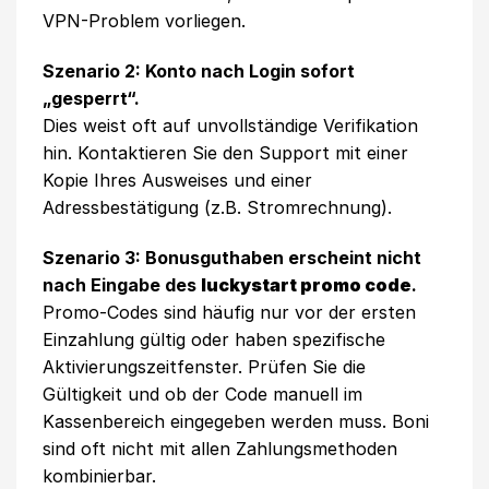
VPN-Problem vorliegen.
Szenario 2: Konto nach Login sofort
„gesperrt“.
Dies weist oft auf unvollständige Verifikation
hin. Kontaktieren Sie den Support mit einer
Kopie Ihres Ausweises und einer
Adressbestätigung (z.B. Stromrechnung).
Szenario 3: Bonusguthaben erscheint nicht
nach Eingabe des
luckystart promo code
.
Promo-Codes sind häufig nur vor der ersten
Einzahlung gültig oder haben spezifische
Aktivierungszeitfenster. Prüfen Sie die
Gültigkeit und ob der Code manuell im
Kassenbereich eingegeben werden muss. Boni
sind oft nicht mit allen Zahlungsmethoden
kombinierbar.