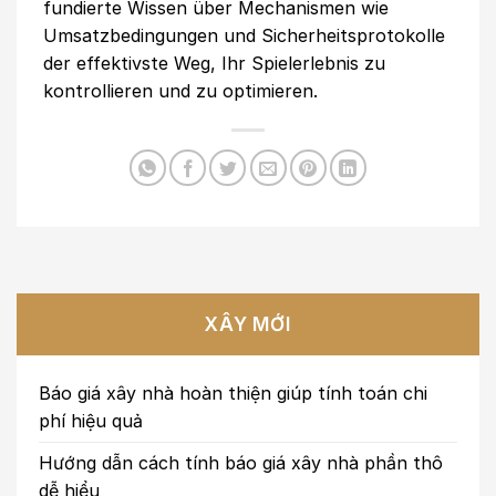
fundierte Wissen über Mechanismen wie
Umsatzbedingungen und Sicherheitsprotokolle
der effektivste Weg, Ihr Spielerlebnis zu
kontrollieren und zu optimieren.
XÂY MỚI
Báo giá xây nhà hoàn thiện giúp tính toán chi
phí hiệu quả
Hướng dẫn cách tính báo giá xây nhà phần thô
dễ hiểu