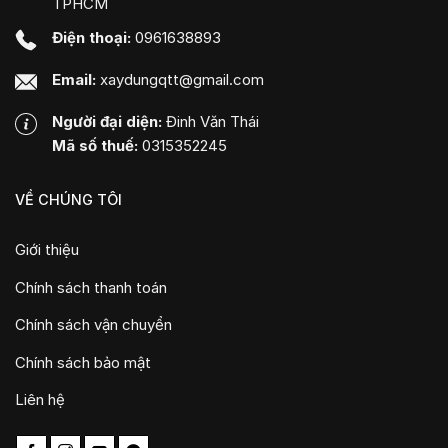
TPHCM
Điện thoại:
0961638893
Email:
xaydungqtt@gmail.com
Người đại diện:
Đinh Văn Thái
Mã số thuế:
0315352245
VỀ CHÚNG TÔI
Giới thiệu
Chính sách thanh toán
Chính sách vận chuyển
Chính sách bảo mật
Liên hệ