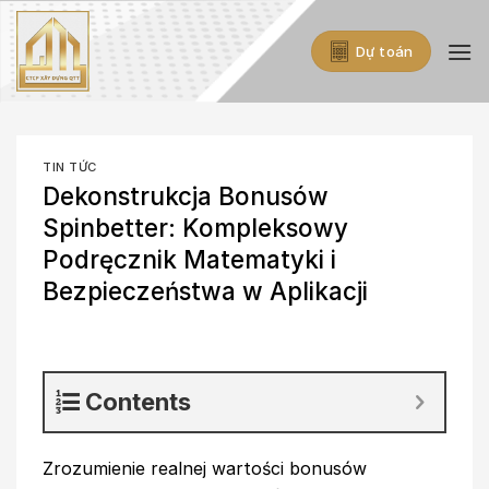
Skip
to
Dự toán
content
TIN TỨC
Dekonstrukcja Bonusów
Spinbetter: Kompleksowy
Podręcznik Matematyki i
Bezpieczeństwa w Aplikacji
Contents
Zrozumienie realnej wartości bonusów