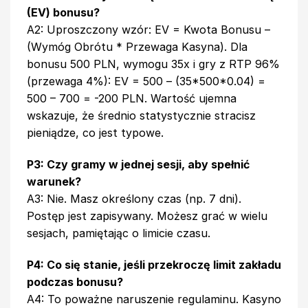
(EV) bonusu?
A2: Uproszczony wzór: EV = Kwota Bonusu –
(Wymóg Obrótu * Przewaga Kasyna). Dla
bonusu 500 PLN, wymogu 35x i gry z RTP 96%
(przewaga 4%): EV = 500 – (35*500*0.04) =
500 – 700 = -200 PLN. Wartość ujemna
wskazuje, że średnio statystycznie stracisz
pieniądze, co jest typowe.
P3: Czy gramy w jednej sesji, aby spełnić
warunek?
A3: Nie. Masz określony czas (np. 7 dni).
Postęp jest zapisywany. Możesz grać w wielu
sesjach, pamiętając o limicie czasu.
P4: Co się stanie, jeśli przekroczę limit zakładu
podczas bonusu?
A4: To poważne naruszenie regulaminu. Kasyno