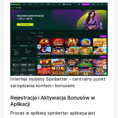
Interfejs mobilny Spinbetter – centralny punkt
zarządzania kontem i bonusami.
Rejestracja i Aktywacja Bonusów w
Aplikacji
Proces w aplikacji spinbetter aplikacja jest