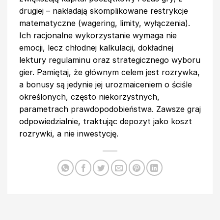
drugiej – nakładają skomplikowane restrykcje
matematyczne (wagering, limity, wyłączenia).
Ich racjonalne wykorzystanie wymaga nie
emocji, lecz chłodnej kalkulacji, dokładnej
lektury regulaminu oraz strategicznego wyboru
gier. Pamiętaj, że głównym celem jest rozrywka,
a bonusy są jedynie jej urozmaiceniem o ściśle
określonych, często niekorzystnych,
parametrach prawdopodobieństwa. Zawsze graj
odpowiedzialnie, traktując depozyt jako koszt
rozrywki, a nie inwestycję.