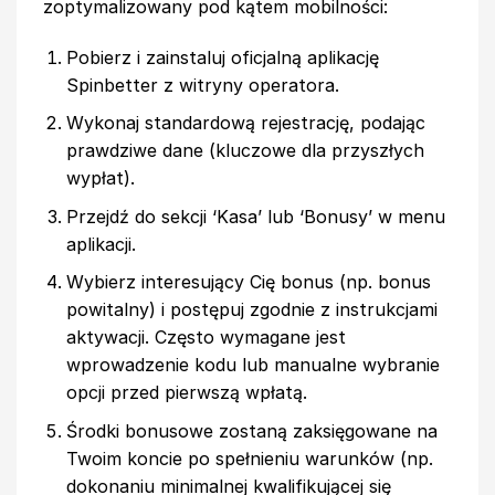
zoptymalizowany pod kątem mobilności:
Pobierz i zainstaluj oficjalną aplikację
Spinbetter z witryny operatora.
Wykonaj standardową rejestrację, podając
prawdziwe dane (kluczowe dla przyszłych
wypłat).
Przejdź do sekcji ‘Kasa’ lub ‘Bonusy’ w menu
aplikacji.
Wybierz interesujący Cię bonus (np. bonus
powitalny) i postępuj zgodnie z instrukcjami
aktywacji. Często wymagane jest
wprowadzenie kodu lub manualne wybranie
opcji przed pierwszą wpłatą.
Środki bonusowe zostaną zaksięgowane na
Twoim koncie po spełnieniu warunków (np.
dokonaniu minimalnej kwalifikującej się