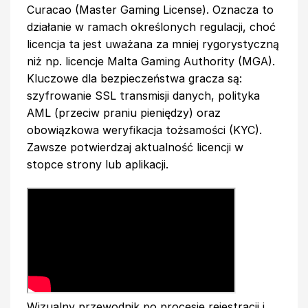
Curacao (Master Gaming License). Oznacza to
działanie w ramach określonych regulacji, choć
licencja ta jest uważana za mniej rygorystyczną
niż np. licencje Malta Gaming Authority (MGA).
Kluczowe dla bezpieczeństwa gracza są:
szyfrowanie SSL transmisji danych, polityka
AML (przeciw praniu pieniędzy) oraz
obowiązkowa weryfikacja tożsamości (KYC).
Zawsze potwierdzaj aktualność licencji w
stopce strony lub aplikacji.
Wizualny przewodnik po procesie rejestracji i