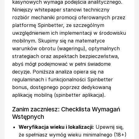
kasynowych wymaga podejścia analitycznego.
Niniejszy whitepaper stanowi techniczny
rozbiór mechaniki promocji oferowanych przez
platformę Spinbetter, ze szczególnym
uwzględnieniem ich implementacji w środowisku
mobilnym. Skupimy się na matematyce
warunków obrotu (wageringu), optymalnych
strategiach oraz aspektach bezpieczeństwa,
abyś mógł podejmować w pełni świadome
decyzje. Poniższa analiza opiera się na
regulaminach i funkcjonalności
Spinbetter
bonus
, dostępnego poprzez dedykowaną
aplikację mobilną (spinbetter aplikacja).
Zanim zaczniesz: Checklista Wymagań
Wstępnych
Weryfikacja wieku i lokalizacji:
Upewnij się,
że spełniasz wymóg wieku minimalnego (18+)