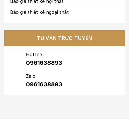
Báo giá thiết kế nội thất
Báo giá thiết kế ngoại thất
TƯ VẤN TRỰC TUYẾN
Hotline
0961638893
Zalo
0961638893