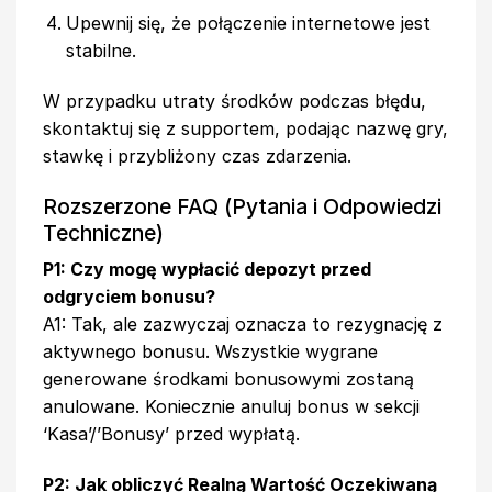
Upewnij się, że połączenie internetowe jest
stabilne.
W przypadku utraty środków podczas błędu,
skontaktuj się z supportem, podając nazwę gry,
stawkę i przybliżony czas zdarzenia.
Rozszerzone FAQ (Pytania i Odpowiedzi
Techniczne)
P1: Czy mogę wypłacić depozyt przed
odgryciem bonusu?
A1: Tak, ale zazwyczaj oznacza to rezygnację z
aktywnego bonusu. Wszystkie wygrane
generowane środkami bonusowymi zostaną
anulowane. Koniecznie anuluj bonus w sekcji
‘Kasa’/’Bonusy’ przed wypłatą.
P2: Jak obliczyć Realną Wartość Oczekiwaną