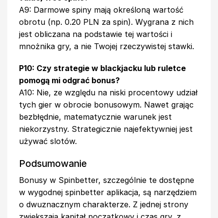
A9: Darmowe spiny mają określoną wartość
obrotu (np. 0.20 PLN za spin). Wygrana z nich
jest obliczana na podstawie tej wartości i
mnożnika gry, a nie Twojej rzeczywistej stawki.
P10: Czy strategie w blackjacku lub ruletce
pomogą mi odgrać bonus?
A10: Nie, ze względu na niski procentowy udział
tych gier w obrocie bonusowym. Nawet grając
bezbłędnie, matematycznie warunek jest
niekorzystny. Strategicznie najefektywniej jest
używać slotów.
Podsumowanie
Bonusy w Spinbetter, szczególnie te dostępne
w wygodnej spinbetter aplikacja, są narzędziem
o dwuznacznym charakterze. Z jednej strony
zwiększają kapitał początkowy i czas gry, z