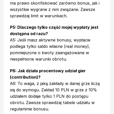
ma prawo skonfiskować zarówno bonus, jak i
wszystkie wygrane z nim związane. Zawsze
sprawdzaj limit w warunkach.
P5: Dlaczego tylko część mojej wypłaty jest
dostępna od razu?
A5: Jeśli masz aktywne bonusy, wypłacie
podlega tylko saldo własne (real money),
pomniejszone o kwoty zaangażowane w
niespełnione warunki obrotu.
P6: Jak działa procentowy udział gier
(contribution)?
A6: To waga, z jaką zakłady w danej grze liczą
się do wymogu. Zakład 10 PLN w grze z 10%
udziałem dodaje tylko 1 PLN do postępu
obrotu. Zawsze sprawdzaj tabele udziału w
regulaminie bonusu.