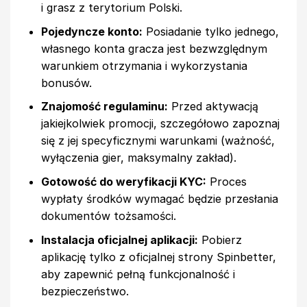
i grasz z terytorium Polski.
Pojedyncze konto:
Posiadanie tylko jednego,
własnego konta gracza jest bezwzględnym
warunkiem otrzymania i wykorzystania
bonusów.
Znajomość regulaminu:
Przed aktywacją
jakiejkolwiek promocji, szczegółowo zapoznaj
się z jej specyficznymi warunkami (ważność,
wyłączenia gier, maksymalny zakład).
Gotowość do weryfikacji KYC:
Proces
wypłaty środków wymagać będzie przesłania
dokumentów tożsamości.
Instalacja oficjalnej aplikacji:
Pobierz
aplikację tylko z oficjalnej strony Spinbetter,
aby zapewnić pełną funkcjonalność i
bezpieczeństwo.