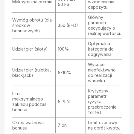
Maksymalna premia
wzmocnienia
50 FS
depozytu.
Główny
Wymóg obrotu (dla
parametr
środków
35x (B+D)
decydujący o
bonusowych)
realnej wartości.
Optymalna
Udział gier (sloty)
100%
kategoria do
odgrywania.
Wysoce
Udział gier (ruletka,
nieefektywne
5-10%
blackjack)
do realizacji
warunku.
Krytyczny
Limit
parametr
maksymalnego
5 PLN
ryzyka;
zakładu podczas
przekroczenie =
bonusu
forfeit.
Okres ważności
Limit czasowy
7 dni
bonusu
na obrót kwoty.