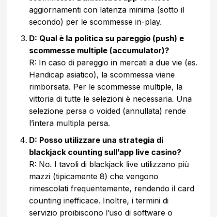
aggiornamenti con latenza minima (sotto il
secondo) per le scommesse in-play.
D: Qual è la politica su pareggio (push) e
scommesse multiple (accumulator)?
R: In caso di pareggio in mercati a due vie (es.
Handicap asiatico), la scommessa viene
rimborsata. Per le scommesse multiple, la
vittoria di tutte le selezioni è necessaria. Una
selezione persa o voided (annullata) rende
l’intera multipla persa.
D: Posso utilizzare una strategia di
blackjack counting sull’app live casino?
R: No. I tavoli di blackjack live utilizzano più
mazzi (tipicamente 8) che vengono
rimescolati frequentemente, rendendo il card
counting inefficace. Inoltre, i termini di
servizio proibiscono l’uso di software o