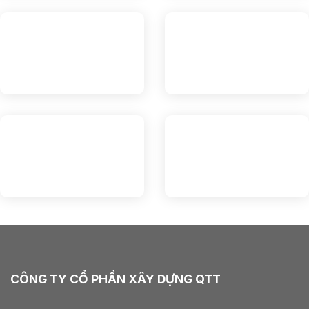
CÔNG TY CỔ PHẦN XÂY DỰNG QTT