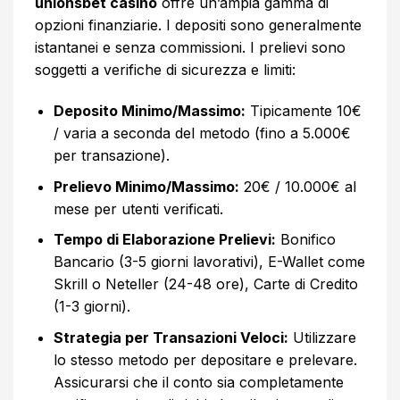
unionsbet casinò
offre un’ampia gamma di
opzioni finanziarie. I depositi sono generalmente
istantanei e senza commissioni. I prelievi sono
soggetti a verifiche di sicurezza e limiti:
Deposito Minimo/Massimo:
Tipicamente 10€
/ varia a seconda del metodo (fino a 5.000€
per transazione).
Prelievo Minimo/Massimo:
20€ / 10.000€ al
mese per utenti verificati.
Tempo di Elaborazione Prelievi:
Bonifico
Bancario (3-5 giorni lavorativi), E-Wallet come
Skrill o Neteller (24-48 ore), Carte di Credito
(1-3 giorni).
Strategia per Transazioni Veloci:
Utilizzare
lo stesso metodo per depositare e prelevare.
Assicurarsi che il conto sia completamente