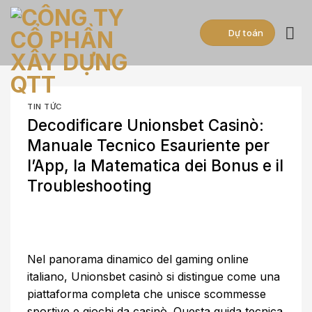
Skip
to
Dự toán
content
TIN TỨC
Decodificare Unionsbet Casinò:
Manuale Tecnico Esauriente per
l’App, la Matematica dei Bonus e il
Troubleshooting
Nel panorama dinamico del gaming online
italiano,
Unionsbet casinò
si distingue come una
piattaforma completa che unisce scommesse
sportive e giochi da casinò. Questa guida tecnica