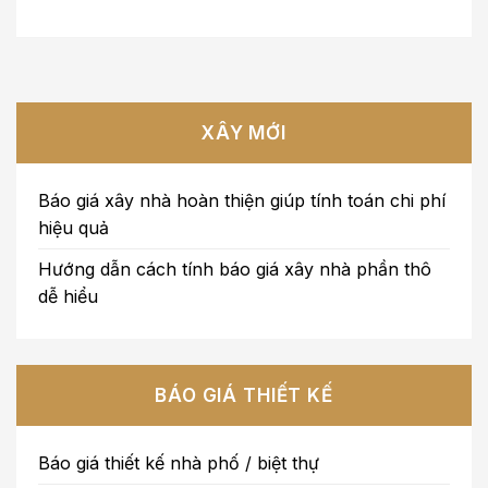
XÂY MỚI
Báo giá xây nhà hoàn thiện giúp tính toán chi phí
hiệu quả
Hướng dẫn cách tính báo giá xây nhà phần thô
dễ hiểu
BÁO GIÁ THIẾT KẾ
Báo giá thiết kế nhà phố / biệt thự