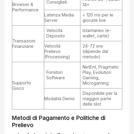
Consigliati
Browser &
14+
Performance
Latenza Media
< 120 ms per le
Server
giocate live
Velocità
Istantaneo (e-
Deposito
wallet, carte)
Transazioni
Velocità
24-72 ore
Finanziarie
Prelievo
(dipende dal
(Processing)
metodo)
NetEnt, Pragmatic
Fornitori
Play, Evolution
Software
Gaming,
Supporto
Microgaming
Gioco
Disponibile per la
Modalità Demo
maggior parte
delle slot
Metodi di Pagamento e Politiche di
Prelievo