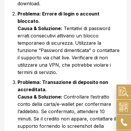
download.
Problema: Errore di login o account
bloccato.
Causa & Soluzione:
Tentativi di password
errati consecutivi attivano un blocco
temporaneo di sicurezza. Utilizzare la
funzione “Password dimenticata” o contattare
il supporto via chat live. Verificare di non
utilizzare una VPN, che potrebbe violare i
termini di servizio.
Problema: Transazione di deposito non
accreditata.
Causa & Soluzione:
Controllare l’estratto
conto della carta/e-wallet per confermare
l’addebito. Se confermato, attendere 10
minuti. Se il credito non appare, contattare il
supporto fornendo lo screenshot della