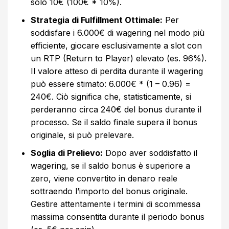
solo 10€ (100€ * 10%).
Strategia di Fulfillment Ottimale:
Per
soddisfare i 6.000€ di wagering nel modo più
efficiente, giocare esclusivamente a slot con
un RTP (Return to Player) elevato (es. 96%).
Il valore atteso di perdita durante il wagering
può essere stimato: 6.000€ * (1 – 0.96) =
240€. Ciò significa che, statisticamente, si
perderanno circa 240€ del bonus durante il
processo. Se il saldo finale supera il bonus
originale, si può prelevare.
Soglia di Prelievo:
Dopo aver soddisfatto il
wagering, se il saldo bonus è superiore a
zero, viene convertito in denaro reale
sottraendo l’importo del bonus originale.
Gestire attentamente i termini di scommessa
massima consentita durante il periodo bonus