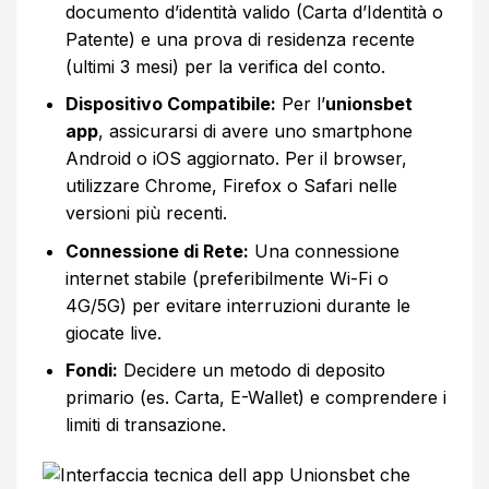
documento d’identità valido (Carta d’Identità o
Patente) e una prova di residenza recente
(ultimi 3 mesi) per la verifica del conto.
Dispositivo Compatibile:
Per l’
unionsbet
app
, assicurarsi di avere uno smartphone
Android o iOS aggiornato. Per il browser,
utilizzare Chrome, Firefox o Safari nelle
versioni più recenti.
Connessione di Rete:
Una connessione
internet stabile (preferibilmente Wi-Fi o
4G/5G) per evitare interruzioni durante le
giocate live.
Fondi:
Decidere un metodo di deposito
primario (es. Carta, E-Wallet) e comprendere i
limiti di transazione.