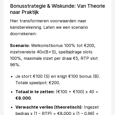
Bonusstrategie & Wiskunde: Van Theorie
naar Praktijk
Hier transformeren voorwaarden naar
kansberekening. Laten we een scenario
doorrekenen:
Scenario:
Welkomstbonus 100% tot €200,
inzetvereiste 40x(B+S), spelbijdrage slots
100%, maximale inzet per draai €5, RTP slot
96%.
Je stort €100 (S) en krijgt €100 bonus (B).
Totale speelpot: €200.
Totaal in te zetten:
(€100 + €100) x 40 =
€8.000
.
Verwachte verlies (theoretisch):
Ingezet
bedrag x (1 – RTP) = €8.000 x (1 – 0.96) =