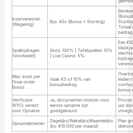
gelimite
Bereken
(Bonus
Inzetvereisten
Bijv. 40x (Bonus + Storting)
Stortb
(Wagering)
Totaal 
bedrag
Een €10
blackja
Spelbijdragen
Slots: 100% | Tafelspellen: 10%
slechts
(Voorbeeld)
| Live Casino: 5%
bijdrag
vereist
Overtr
Max. Inzet per
Vaak €5 of 10% van
leiden 
Draai onder
bonusbedrag
confisc
Bonus
bonus 
Verificatie
Ja, documenten moeten voor
Proces
(KYC) vereist
eerste opname zijn
uur dur
voor Opname
goedgekeurd.
vroegti
Dagelijks/Wekelijks/Maandelijks
Plan gr
Opnamelimieten
(bv. €10.000 per maand)
dienov