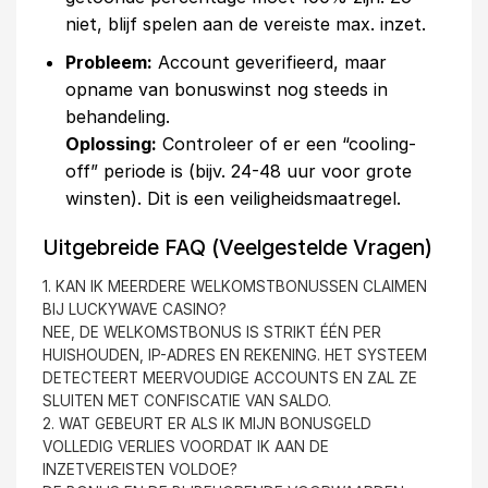
niet, blijf spelen aan de vereiste max. inzet.
Probleem:
Account geverifieerd, maar
opname van bonuswinst nog steeds in
behandeling.
Oplossing:
Controleer of er een “cooling-
off” periode is (bijv. 24-48 uur voor grote
winsten). Dit is een veiligheidsmaatregel.
Uitgebreide FAQ (Veelgestelde Vragen)
1. KAN IK MEERDERE WELKOMSTBONUSSEN CLAIMEN
BIJ LUCKYWAVE CASINO?
NEE, DE WELKOMSTBONUS IS STRIKT ÉÉN PER
HUISHOUDEN, IP-ADRES EN REKENING. HET SYSTEEM
DETECTEERT MEERVOUDIGE ACCOUNTS EN ZAL ZE
SLUITEN MET CONFISCATIE VAN SALDO.
2. WAT GEBEURT ER ALS IK MIJN BONUSGELD
VOLLEDIG VERLIES VOORDAT IK AAN DE
INZETVEREISTEN VOLDOE?