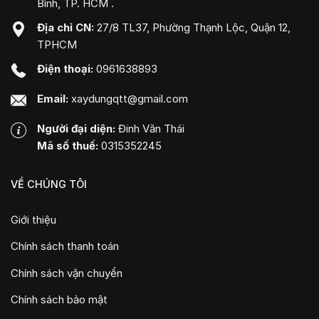
Bình, TP. HCM .
Địa chỉ CN:
27/8 TL37, Phường Thạnh Lộc, Quận 12,
TPHCM
Điện thoại:
0961638893
Email:
xaydungqtt@gmail.com
Người đại diện:
Đinh Văn Thái
Mã số thuế:
0315352245
VỀ CHÚNG TÔI
Giới thiệu
Chính sách thanh toán
Chính sách vận chuyển
Chính sách bảo mật