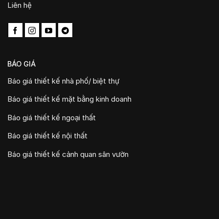
Liên hệ
BÁO GIÁ
Báo giá thiết kế nhà phố/ biệt thự
Báo giá thiết kế mặt bằng kinh doanh
Báo giá thiết kế ngoại thất
Báo giá thiết kế nội thất
Báo giá thiết kế cảnh quan sân vườn