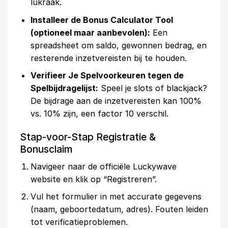
lukraak.
Installeer de Bonus Calculator Tool
(optioneel maar aanbevolen):
Een
spreadsheet om saldo, gewonnen bedrag, en
resterende inzetvereisten bij te houden.
Verifieer Je Spelvoorkeuren tegen de
Spelbijdragelijst:
Speel je slots of blackjack?
De bijdrage aan de inzetvereisten kan 100%
vs. 10% zijn, een factor 10 verschil.
Stap-voor-Stap Registratie &
Bonusclaim
Navigeer naar de officiële Luckywave
website en klik op “Registreren”.
Vul het formulier in met accurate gegevens
(naam, geboortedatum, adres). Fouten leiden
tot verificatieproblemen.