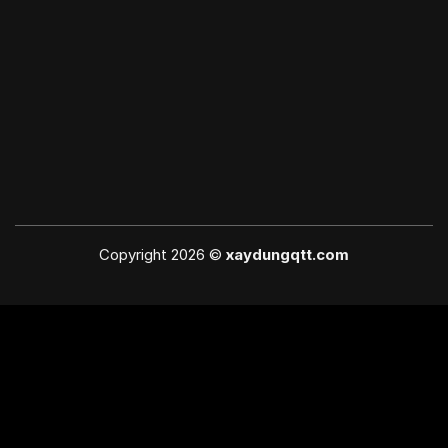
Copyright 2026 ©
xaydungqtt.com