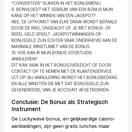
“CONVERTEER” KLIKKEN IN HET BONUSMENU.
9. BEÏNVLOEDT HET GEBRUIK VAN EEN BONUS MIJN
KANS OP HET WINNEN VAN EEN JACKPOT?
NEE, DE UITKOMST VAN ELKE DRAAI WORDT BEPAALD
DOOR DE RNG, ONGEACHT OF JE MET BONUS- OF
REËEL GELD SPEELT. JACKPOTWINNINGEN OP
BONUSGELD ZIJN ECHTER VAAK ONDERHEVIG AAN DE
MAXIMALE WINSTLIMIET VAN DE BONUS.
10. HOE KAN IK MIJN BONUS VOORTIJDIG
ANNULEREN?
DIT KAN VAAK IN HET BONUSOVERZICHT OF DOOR
CONTACT OP TE NEMEN MET DE KLANTENSERVICE.
LET OP: BIJ ANNULERING WORDT HET BONUSBEDRAG
EN ALLE WINSTEN DIE MET DAT BONUSGELD ZIJN
GEGENEREERD, VAN JE ACCOUNT AFGETROKKEN.
Conclusie: De Bonus als Strategisch
Instrument
De Luckywave bonus, en gelijkaardige casino-
aanbiedingen, zijn geen gratis lunches maar