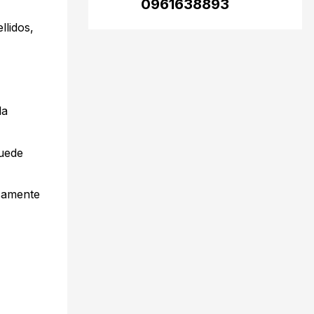
0961638893
llidos,
la
Puede
icamente