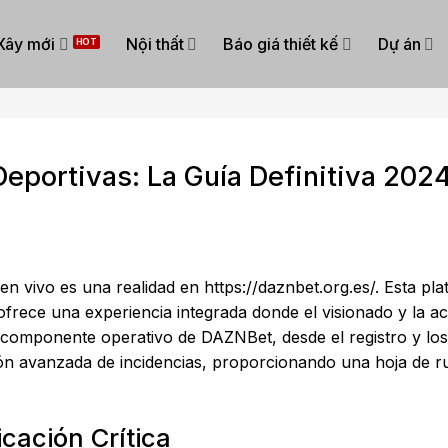
Xây mới
Nội thất
Báo giá thiết kế
Dự án
portivas: La Guía Definitiva 202
 en vivo es una realidad en
https://daznbet.org.es/
. Esta pl
ofrece una experiencia integrada donde el visionado y la a
 componente operativo de DAZNBet, desde el registro y lo
ción avanzada de incidencias, proporcionando una hoja de r
cación Crítica