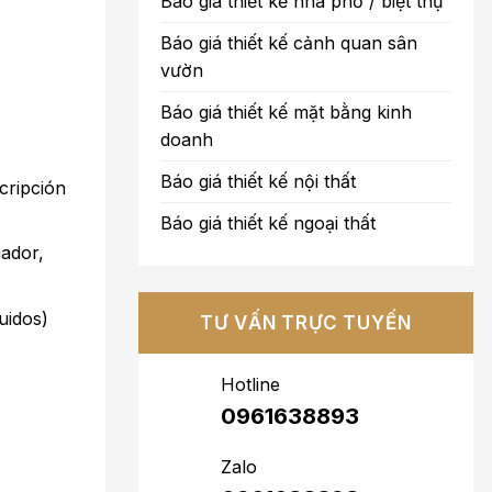
Báo giá thiết kế nhà phố / biệt thự
Báo giá thiết kế cảnh quan sân
vườn
Báo giá thiết kế mặt bằng kinh
doanh
Báo giá thiết kế nội thất
cripción
Báo giá thiết kế ngoại thất
nador,
uidos)
TƯ VẤN TRỰC TUYẾN
Hotline
0961638893
Zalo