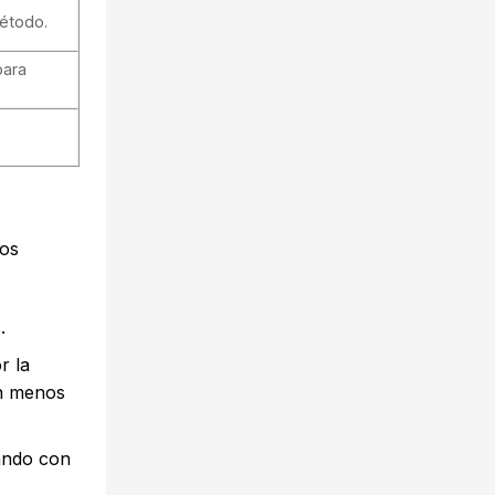
método.
para
ros
.
r la
n menos
tando con