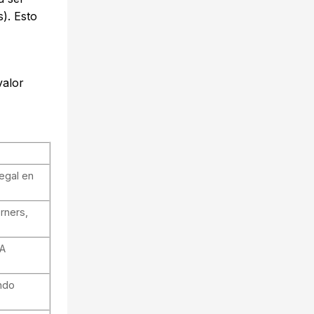
). Esto
valor
legal en
rners,
EA
ndo