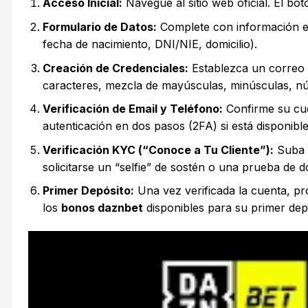
Acceso Inicial:
Navegue al sitio web oficial. El bo
Formulario de Datos:
Complete con información ex
fecha de nacimiento, DNI/NIE, domicilio).
Creación de Credenciales:
Establezca un correo 
caracteres, mezcla de mayúsculas, minúsculas, n
Verificación de Email y Teléfono:
Confirme su cue
autenticación en dos pasos (2FA) si está disponible
Verificación KYC (“Conoce a Tu Cliente”):
Suba u
solicitarse un “selfie” de sostén o una prueba de 
Primer Depósito:
Una vez verificada la cuenta, p
los
bonos daznbet
disponibles para su primer dep