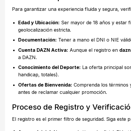
Para garantizar una experiencia fluida y segura, verif
Edad y Ubicación:
Ser mayor de 18 años y estar f
geolocalización estricta.
Documentación:
Tener a mano el DNI o NIE válido.
Cuenta DAZN Activa:
Aunque el registro en
dazn
a DAZN.
Conocimiento del Deporte:
La oferta principal so
handicap, totales).
Ofertas de Bienvenida:
Comprenda los términos y 
antes de reclamar cualquier promoción.
Proceso de Registro y Verificaci
El registro es el primer filtro de seguridad. Siga este 