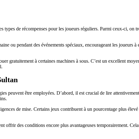
 types de récompenses pour les joueurs réguliers. Parmi ceux-ci, on tro
semaine ou pendant des événements spéciaux, encourageant les joueurs à
 jouer gratuitement à certaines machines à sous. C’est un excellent moy
l.
Sultan
égies peuvent être employées. D’abord, il est crucial de lire attentiveme
ins.
xigences de mise. Certains jeux contribuent à un pourcentage plus élevé 
aient offrir des conditions encore plus avantageuses temporairement. Ce