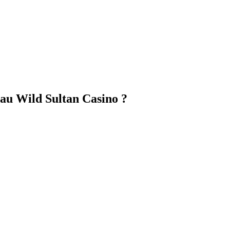
au Wild Sultan Casino ?