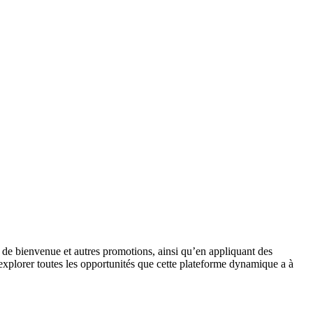
 de bienvenue et autres promotions, ainsi qu’en appliquant des
d’explorer toutes les opportunités que cette plateforme dynamique a à