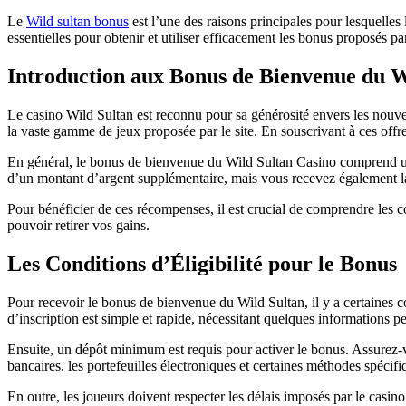
Le
Wild sultan bonus
est l’une des raisons principales pour lesquelles 
essentielles pour obtenir et utiliser efficacement les bonus proposés pa
Introduction aux Bonus de Bienvenue du W
Le casino Wild Sultan est reconnu pour sa générosité envers les nouve
la vaste gamme de jeux proposée par le site. En souscrivant à ces off
En général, le bonus de bienvenue du Wild Sultan Casino comprend un
d’un montant d’argent supplémentaire, mais vous recevez également la 
Pour bénéficier de ces récompenses, il est crucial de comprendre les co
pouvoir retirer vos gains.
Les Conditions d’Éligibilité pour le Bonus
Pour recevoir le bonus de bienvenue du Wild Sultan, il y a certaines 
d’inscription est simple et rapide, nécessitant quelques informations 
Ensuite, un dépôt minimum est requis pour activer le bonus. Assurez-vo
bancaires, les portefeuilles électroniques et certaines méthodes spécif
En outre, les joueurs doivent respecter les délais imposés par le casin