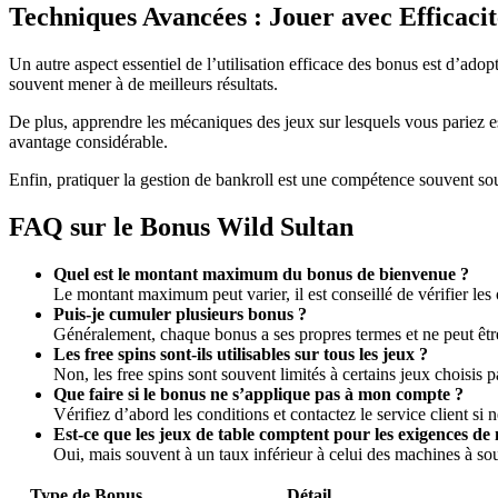
Techniques Avancées : Jouer avec Efficacit
Un autre aspect essentiel de l’utilisation efficace des bonus est d’adop
souvent mener à de meilleurs résultats.
De plus, apprendre les mécaniques des jeux sur lesquels vous pariez es
avantage considérable.
Enfin, pratiquer la gestion de bankroll est une compétence souvent sou
FAQ sur le Bonus Wild Sultan
Quel est le montant maximum du bonus de bienvenue ?
Le montant maximum peut varier, il est conseillé de vérifier les of
Puis-je cumuler plusieurs bonus ?
Généralement, chaque bonus a ses propres termes et ne peut êtr
Les free spins sont-ils utilisables sur tous les jeux ?
Non, les free spins sont souvent limités à certains jeux choisis p
Que faire si le bonus ne s’applique pas à mon compte ?
Vérifiez d’abord les conditions et contactez le service client si n
Est-ce que les jeux de table comptent pour les exigences de 
Oui, mais souvent à un taux inférieur à celui des machines à so
Type de Bonus
Détail