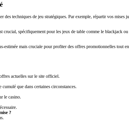
é
ter des techniques de jeu stratégiques. Par exemple, répartir vos mises j
t crucial, spécifiquement pour les jeux de table comme le blackjack ou l
s-estimée mais cruciale pour profiter des offres promotionnelles tout en
fres actuelles sur le site officiel.
e cumulé que dans certaines circonstances.
ar le casino.
écessaire.
mise ?
us.