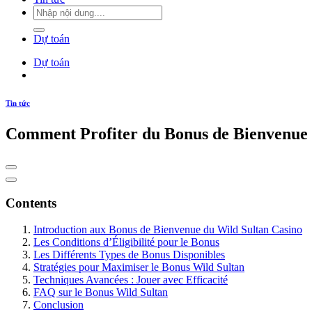
Dự toán
Dự toán
Tin tức
Comment Profiter du Bonus de Bienvenue 
Contents
Introduction aux Bonus de Bienvenue du Wild Sultan Casino
Les Conditions d’Éligibilité pour le Bonus
Les Différents Types de Bonus Disponibles
Stratégies pour Maximiser le Bonus Wild Sultan
Techniques Avancées : Jouer avec Efficacité
FAQ sur le Bonus Wild Sultan
Conclusion