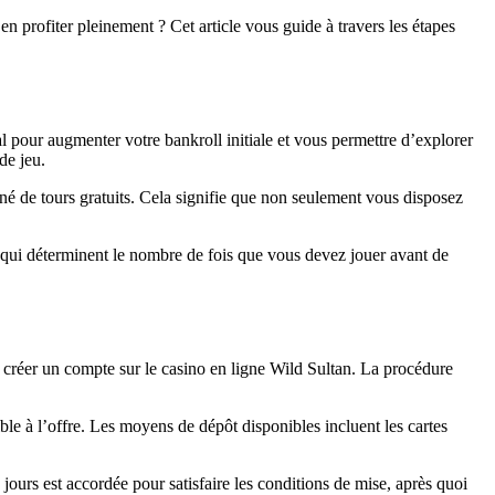
en profiter pleinement ? Cet article vous guide à travers les étapes
 pour augmenter votre bankroll initiale et vous permettre d’explorer
de jeu.
 de tours gratuits. Cela signifie que non seulement vous disposez
e, qui déterminent le nombre de fois que vous devez jouer avant de
t créer un compte sur le casino en ligne Wild Sultan. La procédure
le à l’offre. Les moyens de dépôt disponibles incluent les cartes
 jours est accordée pour satisfaire les conditions de mise, après quoi