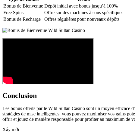
Bonus de Bienvenue
Dépôt initial avec bonus jusqu’à 100%
Free Spins
Offre sur des machines à sous spécifiques
Bonus de Recharge
Offres régulières pour nouveaux dépôts
Conclusion
Les bonus offerts par le Wild Sultan Casino sont un moyen efficace d
stratégies de mise intelligentes, vous pouvez maximiser vos gains poten
offrir et jouez de manière responsable pour profiter au maximum de v
Xây mới