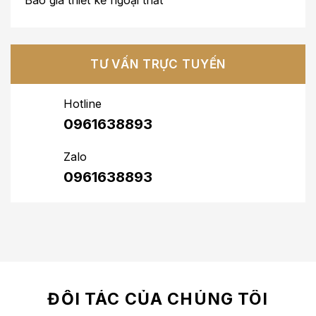
TƯ VẤN TRỰC TUYẾN
Hotline
0961638893
Zalo
0961638893
ĐỐI TÁC CỦA CHÚNG TÔI