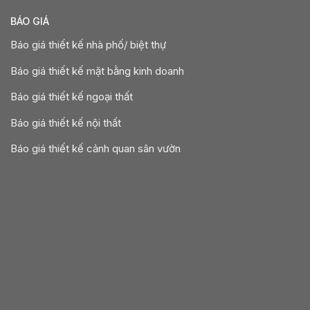
BÁO GIÁ
Báo giá thiết kế nhà phố/ biệt thự
Báo giá thiết kế mặt bằng kinh doanh
Báo giá thiết kế ngoại thất
Báo giá thiết kế nội thất
Báo giá thiết kế cảnh quan sân vườn