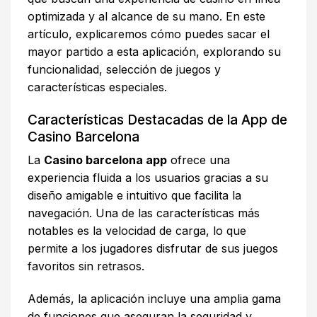
optimizada y al alcance de su mano. En este
artículo, explicaremos cómo puedes sacar el
mayor partido a esta aplicación, explorando su
funcionalidad, selección de juegos y
características especiales.
Características Destacadas de la App de
Casino Barcelona
La
Casino barcelona app
ofrece una
experiencia fluida a los usuarios gracias a su
diseño amigable e intuitivo que facilita la
navegación. Una de las características más
notables es la velocidad de carga, lo que
permite a los jugadores disfrutar de sus juegos
favoritos sin retrasos.
Además, la aplicación incluye una amplia gama
de funciones que aseguran la seguridad y