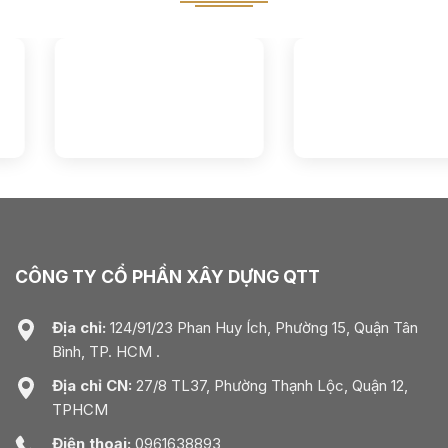
CÔNG TY CỔ PHẦN XÂY DỰNG QTT
Địa chỉ:
124/91/23 Phan Huy Ích, Phường 15, Quận Tân
Bình, TP. HCM .
Địa chỉ CN:
27/8 TL37, Phường Thạnh Lộc, Quận 12,
TPHCM
Điện thoại:
0961638893