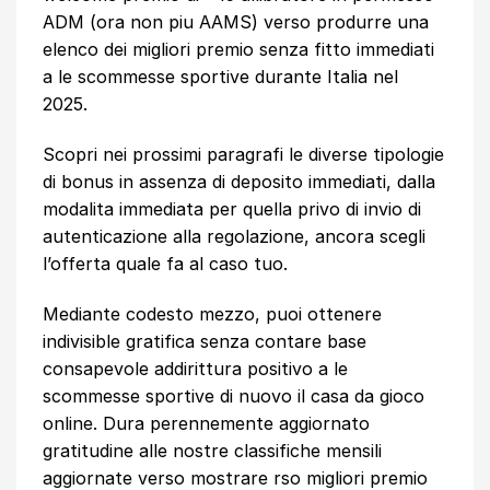
ADM (ora non piu AAMS) verso produrre una
elenco dei migliori premio senza fitto immediati
a le scommesse sportive durante Italia nel
2025.
Scopri nei prossimi paragrafi le diverse tipologie
di bonus in assenza di deposito immediati, dalla
modalita immediata per quella privo di invio di
autenticazione alla regolazione, ancora scegli
l’offerta quale fa al caso tuo.
Mediante codesto mezzo, puoi ottenere
indivisible gratifica senza contare base
consapevole addirittura positivo a le
scommesse sportive di nuovo il casa da gioco
online. Dura perennemente aggiornato
gratitudine alle nostre classifiche mensili
aggiornate verso mostrare rso migliori premio