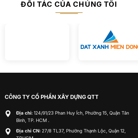
ĐỐI TÁC CỦA CHÚNG TÔI
CÔNG TY CỔ PHẦN XÂY DỰNG QTT
Địa chỉ:
124/91/23 Phan Huy Ích, Phường 15, Quận Tân
Bình, TP. HCM .
Địa chỉ CN:
27/8 TL37, Phường Thạnh Lộc, Quận 12,