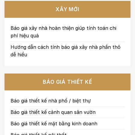
XÂY MỚI
Báo giá xây nhà hoàn thiện giúp tính toán chi
phí hiệu quả
Hướng dẫn cách tính báo giá xây nhà phần thô
dễ hiểu
BÁO GIÁ THIẾT KẾ
Báo giá thiết kế nhà phố / biệt thự
Báo giá thiết kế cảnh quan sân vườn
Báo giá thiết kế mặt bằng kinh doanh