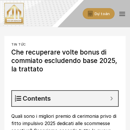
Skip
to
Dự toán
content
TIN TỨC
Che recuperare volte bonus di
commiato escludendo base 2025,
la trattato
Contents
Quali sono i migliori premio di cerimonia privo di
fitto impulsivo 2025 dedicati alle scommesse