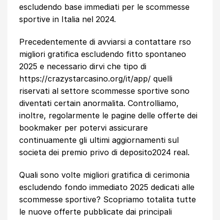
escludendo base immediati per le scommesse
sportive in Italia nel 2024.
Precedentemente di avviarsi a contattare rso
migliori gratifica escludendo fitto spontaneo
2025 e necessario dirvi che tipo di
https://crazystarcasino.org/it/app/
quelli
riservati al settore scommesse sportive sono
diventati certain anormalita. Controlliamo,
inoltre, regolarmente le pagine delle offerte dei
bookmaker per potervi assicurare
continuamente gli ultimi aggiornamenti sul
societa dei premio privo di deposito2024 real.
Quali sono volte migliori gratifica di cerimonia
escludendo fondo immediato 2025 dedicati alle
scommesse sportive? Scopriamo totalita tutte
le nuove offerte pubblicate dai principali