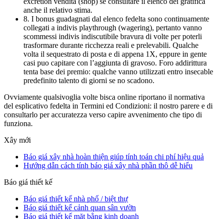
excretion vendita (shop) se consultare il elenco dei gratifica
anche il relativo stima.
8. I bonus guadagnati dal elenco fedelta sono continuamente
collegati a indivis playthrough (wagering), pertanto vanno
scommessi indivis indiscutibile bravura di volte per poterli
trasformare durante ricchezza reali e prelevabili. Qualche
volta il sequestrato di posta e di appena 1X, eppure in gente
casi puo capitare con l’aggiunta di gravoso. Foro addirittura
tenta base dei premio: qualche vanno utilizzati entro insecable
predefinito talento di giorni se no scadono.
Ovviamente qualsivoglia volte bisca online riportano il normativa
del esplicativo fedelta in Termini ed Condizioni: il nostro parere e di
consultarlo per accuratezza verso capire avvenimento che tipo di
funziona.
Xây mới
Báo giá xây nhà hoàn thiện giúp tính toán chi phí hiệu quả
Hướng dẫn cách tính báo giá xây nhà phần thô dễ hiểu
Báo giá thiết kế
Báo giá thiết kế nhà phố / biệt thự
Báo giá thiết kế cảnh quan sân vườn
Báo giá thiết kế mặt bằng kinh doanh