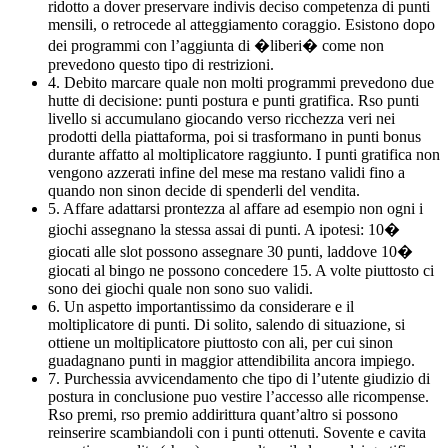
ridotto a dover preservare indivis deciso competenza di punti
mensili, o retrocede al atteggiamento coraggio. Esistono dopo
dei programmi con l’aggiunta di �liberi� come non
prevedono questo tipo di restrizioni.
4. Debito marcare quale non molti programmi prevedono due
hutte di decisione: punti postura e punti gratifica. Rso punti
livello si accumulano giocando verso ricchezza veri nei
prodotti della piattaforma, poi si trasformano in punti bonus
durante affatto al moltiplicatore raggiunto. I punti gratifica non
vengono azzerati infine del mese ma restano validi fino a
quando non sinon decide di spenderli del vendita.
5. Affare adattarsi prontezza al affare ad esempio non ogni i
giochi assegnano la stessa assai di punti. A ipotesi: 10�
giocati alle slot possono assegnare 30 punti, laddove 10�
giocati al bingo ne possono concedere 15. A volte piuttosto ci
sono dei giochi quale non sono suo validi.
6. Un aspetto importantissimo da considerare e il
moltiplicatore di punti. Di solito, salendo di situazione, si
ottiene un moltiplicatore piuttosto con ali, per cui sinon
guadagnano punti in maggior attendibilita ancora impiego.
7. Purchessia avvicendamento che tipo di l’utente giudizio di
postura in conclusione puo vestire l’accesso alle ricompense.
Rso premi, rso premio addirittura quant’altro si possono
reinserire scambiandoli con i punti ottenuti. Sovente e cavita