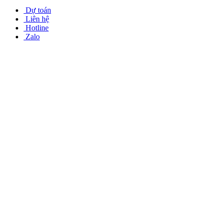
Dự toán
Liên hệ
Hotline
Zalo