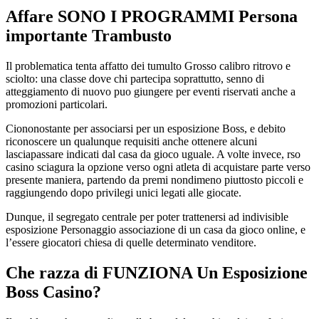
Affare SONO I PROGRAMMI Persona
importante Trambusto
Il problematica tenta affatto dei tumulto Grosso calibro ritrovo e
sciolto: una classe dove chi partecipa soprattutto, senno di
atteggiamento di nuovo puo giungere per eventi riservati anche a
promozioni particolari.
Ciononostante per associarsi per un esposizione Boss, e debito
riconoscere un qualunque requisiti anche ottenere alcuni
lasciapassare indicati dal casa da gioco uguale. A volte invece, rso
casino sciagura la opzione verso ogni atleta di acquistare parte verso
presente maniera, partendo da premi nondimeno piuttosto piccoli e
raggiungendo dopo privilegi unici legati alle giocate.
Dunque, il segregato centrale per poter trattenersi ad indivisible
esposizione Personaggio associazione di un casa da gioco online, e
l’essere giocatori chiesa di quelle determinato venditore.
Che razza di FUNZIONA Un Esposizione
Boss Casino?