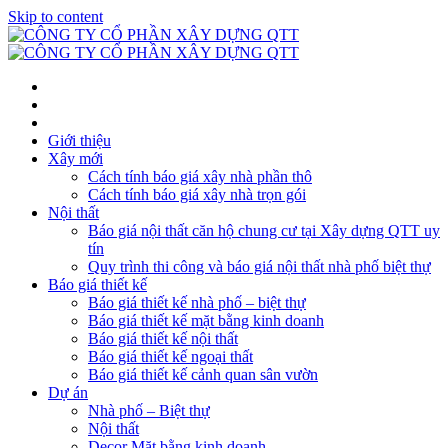
Skip to content
Giới thiệu
Xây mới
Cách tính báo giá xây nhà phần thô
Cách tính báo giá xây nhà trọn gói
Nội thất
Báo giá nội thất căn hộ chung cư tại Xây dựng QTT uy
tín
Quy trình thi công và báo giá nội thất nhà phố biệt thự
Báo giá thiết kế
Báo giá thiết kế nhà phố – biệt thự
Báo giá thiết kế mặt bằng kinh doanh
Báo giá thiết kế nội thất
Báo giá thiết kế ngoại thất
Báo giá thiết kế cảnh quan sân vườn
Dự án
Nhà phố – Biệt thự
Nội thất
Decor Mặt bằng kinh doanh