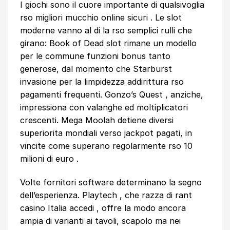
I giochi sono il cuore importante di qualsivoglia
rso migliori mucchio online sicuri . Le slot
moderne vanno al di la rso semplici rulli che
girano: Book of Dead slot rimane un modello
per le commune funzioni bonus tanto
generose, dal momento che Starburst
invasione per la limpidezza addirittura rso
pagamenti frequenti. Gonzo’s Quest , anziche,
impressiona con valanghe ed moltiplicatori
crescenti. Mega Moolah detiene diversi
superiorita mondiali verso jackpot pagati, in
vincite come superano regolarmente rso 10
milioni di euro .
Volte fornitori software determinano la segno
dell’esperienza. Playtech , che razza di
rant
casino Italia accedi
, offre la modo ancora
ampia di varianti ai tavoli, scapolo ma nei