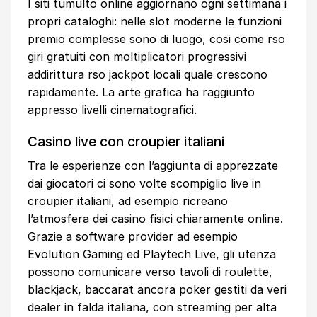
I siti tumulto online aggiornano ogni settimana i
propri cataloghi: nelle slot moderne le funzioni
premio complesse sono di luogo, cosi come rso
giri gratuiti con moltiplicatori progressivi
addirittura rso jackpot locali quale crescono
rapidamente. La arte grafica ha raggiunto
appresso livelli cinematografici.
Casino live con croupier italiani
Tra le esperienze con l’aggiunta di apprezzate
dai giocatori ci sono volte scompiglio live in
croupier italiani, ad esempio ricreano
l’atmosfera dei casino fisici chiaramente online.
Grazie a software provider ad esempio
Evolution Gaming ed Playtech Live, gli utenza
possono comunicare verso tavoli di roulette,
blackjack, baccarat ancora poker gestiti da veri
dealer in falda italiana, con streaming per alta