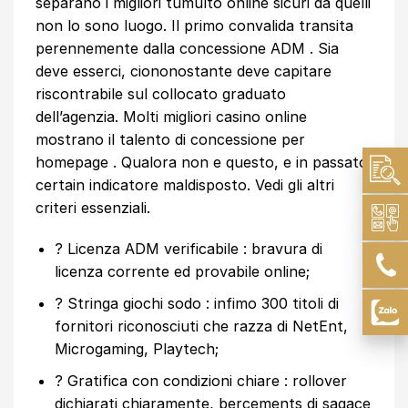
separano i migliori tumulto online sicuri da quelli
non lo sono luogo. Il primo convalida transita
perennemente dalla concessione ADM . Sia
deve esserci, ciononostante deve capitare
riscontrabile sul collocato graduato
dell’agenzia. Molti migliori casino online
mostrano il talento di concessione per
homepage . Qualora non e questo, e in passato
certain indicatore maldisposto. Vedi gli altri
criteri essenziali.
? Licenza ADM verificabile : bravura di
licenza corrente ed provabile online;
? Stringa giochi sodo : infimo 300 titoli di
fornitori riconosciuti che razza di NetEnt,
Microgaming, Playtech;
? Gratifica con condizioni chiare : rollover
dichiarati chiaramente, bercements di sagace