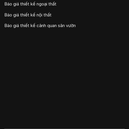
Báo giá thiết kế ngoại thất
Báo giá thiết kế nội thất
Báo giá thiết kế cảnh quan sân vườn