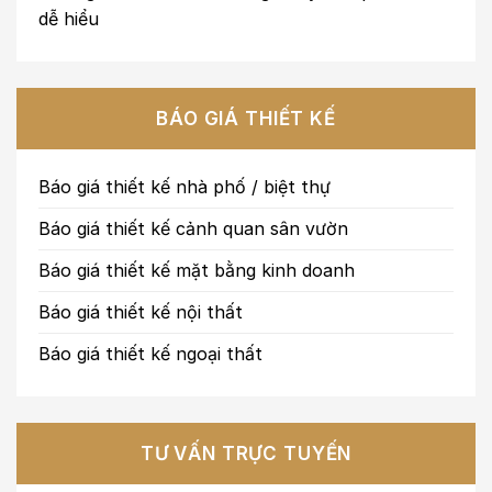
dễ hiểu
BÁO GIÁ THIẾT KẾ
Báo giá thiết kế nhà phố / biệt thự
Báo giá thiết kế cảnh quan sân vườn
Báo giá thiết kế mặt bằng kinh doanh
Báo giá thiết kế nội thất
Báo giá thiết kế ngoại thất
TƯ VẤN TRỰC TUYẾN