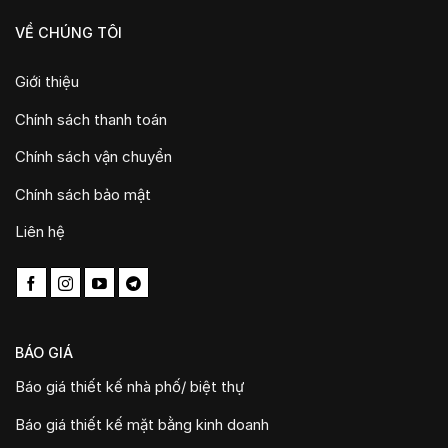
VỀ CHÚNG TÔI
Giới thiệu
Chính sách thanh toán
Chính sách vận chuyển
Chính sách bảo mật
Liên hệ
BÁO GIÁ
Báo giá thiết kế nhà phố/ biệt thự
Báo giá thiết kế mặt bằng kinh doanh