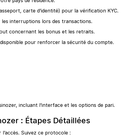
 votre pays de résidence.
asseport, carte d’identité) pour la vérification KYC.
 les interruptions lors des transactions.
out concernant les bonus et les retraits.
i disponible pour renforcer la sécurité du compte.
nozer, incluant l’interface et les options de pari.
nozer : Étapes Détaillées
 l’accès. Suivez ce protocole :