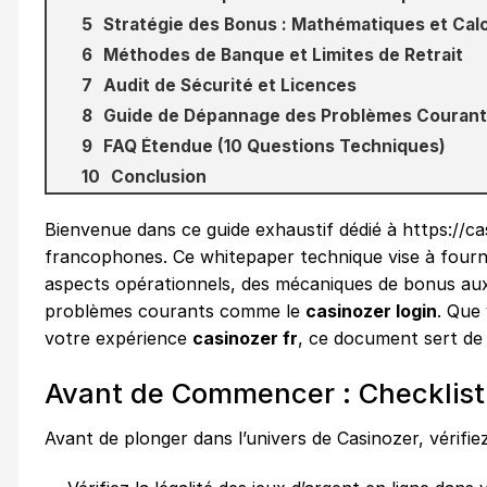
Stratégie des Bonus : Mathématiques et Calc
Méthodes de Banque et Limites de Retrait
Audit de Sécurité et Licences
Guide de Dépannage des Problèmes Couran
FAQ Étendue (10 Questions Techniques)
Conclusion
Bienvenue dans ce guide exhaustif dédié à
https://ca
francophones. Ce whitepaper technique vise à fourn
aspects opérationnels, des mécaniques de bonus aux
problèmes courants comme le
casinozer login
. Que
votre expérience
casinozer fr
, ce document sert de
Avant de Commencer : Checklist 
Avant de plonger dans l’univers de Casinozer, vérifie