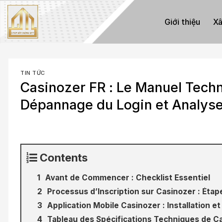
Skip
to
Giới thiệu
Xâ
content
TIN TỨC
Casinozer FR : Le Manuel Techn
Dépannage du Login et Analys
Contents
Avant de Commencer : Checklist Essentiel
Processus d’Inscription sur Casinozer : Étap
Application Mobile Casinozer : Installation e
Tableau des Spécifications Techniques de C