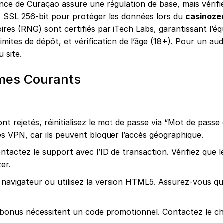
cence de Curaçao assure une régulation de base, mais vérifi
nt SSL 256-bit pour protéger les données lors du
casinozer
res (RNG) sont certifiés par iTech Labs, garantissant l’éq
imites de dépôt, et vérification de l’âge (18+). Pour un aud
 site.
mes Courants
sont rejetés, réinitialisez le mot de passe via “Mot de passe 
les VPN, car ils peuvent bloquer l’accès géographique.
ntactez le support avec l’ID de transaction. Vérifiez que 
er.
 navigateur ou utilisez la version HTML5. Assurez-vous q
ns bonus nécessitent un code promotionnel. Contactez le c