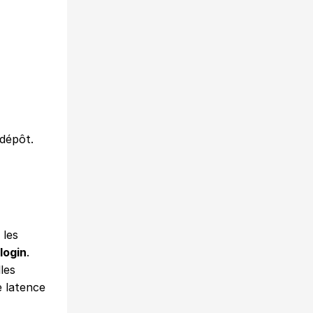
 dépôt.
 les
login
.
les
e latence