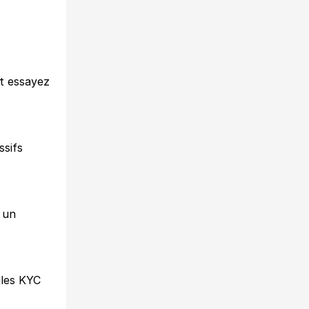
et essayez
ssifs
t un
gles KYC