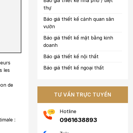
Báo giá thiết kế nhà phố / biệt
thự
Báo giá thiết kế cảnh quan sân
vườn
Báo giá thiết kế mặt bằng kinh
doanh
Báo giá thiết kế nội thất
ueurs
Báo giá thiết kế ngoại thất
s les
ion de
TƯ VẤN TRỰC TUYẾN
Hotline
0961638893
imale :