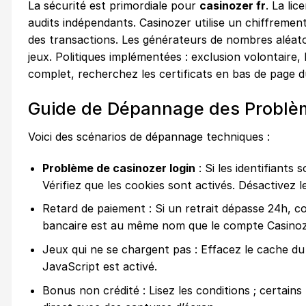
La sécurité est primordiale pour
casinozer fr
. La li
audits indépendants. Casinozer utilise un chiffreme
des transactions. Les générateurs de nombres aléatoi
jeux. Politiques implémentées : exclusion volontaire, l
complet, recherchez les certificats en bas de page du
Guide de Dépannage des Problè
Voici des scénarios de dépannage techniques :
Problème de casinozer login
: Si les identifiants 
Vérifiez que les cookies sont activés. Désactivez 
Retard de paiement : Si un retrait dépasse 24h, co
bancaire est au même nom que le compte Casinoz
Jeux qui ne se chargent pas : Effacez le cache du
JavaScript est activé.
Bonus non crédité : Lisez les conditions ; certai