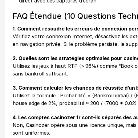
direct avec des captures d’écran.
FAQ Étendue (10 Questions Tech
1. Comment résoudre les erreurs de connexion pers
Vérifiez votre connexion Internet, désactivez les ex
en navigation privée. Si le problème persiste, le supp
2. Quelles sont les stratégies optimales pour casin
Utilisez les jeux à haut RTP (> 96%) comme “Book of D
sans bankroll suffisant.
3. Comment calculer les chances de réussite d’un 
Utilisez la formule : Probabilité = (Bankroll initial)
house edge de 2%, probabilité ≈ 200 / (7000 * 0.02) 
4. Les comptes casinozer fr sont-ils séparés des a
Non, Casinozer opère sous une licence unique, mais l
sont uniformes.