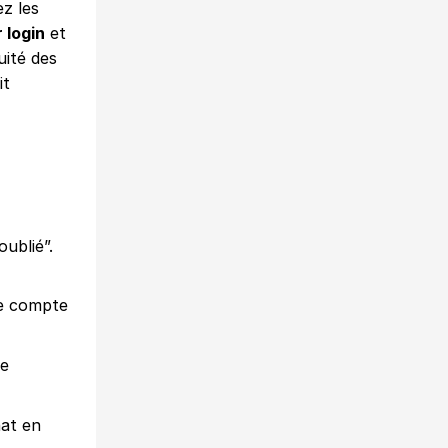
ez les
 login
et
uité des
it
oublié”.
le compte
ue
hat en