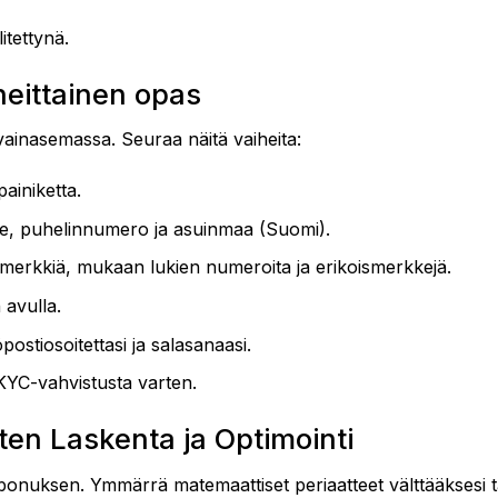
itettynä.
iheittainen opas
vainasemassa. Seuraa näitä vaiheita:
ainiketta.
oite, puhelinnumero ja asuinmaa (Suomi).
8 merkkiä, mukaan lukien numeroita ja erikoismerkkejä.
 avulla.
postiosoitettasi ja salasanaasi.
) KYC-vahvistusta varten.
ten Laskenta ja Optimointi
sbonuksen. Ymmärrä matemaattiset periaatteet välttääksesi t