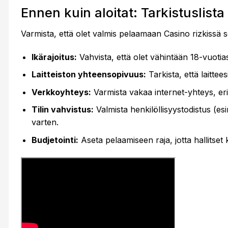
Ennen kuin aloitat: Tarkistuslista
Varmista, että olet valmis pelaamaan Casino rizkissä s
Ikärajoitus:
Vahvista, että olet vähintään 18-vuotia
Laitteiston yhteensopivuus:
Tarkista, että laittee
Verkkoyhteys:
Varmista vakaa internet-yhteys, eri
Tilin vahvistus:
Valmista henkilöllisyystodistus (esim
varten.
Budjetointi:
Aseta pelaamiseen raja, jotta hallitset 