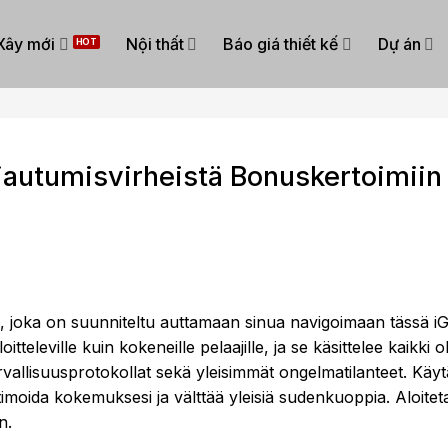
Xây mới
Nội thất
Báo giá thiết kế
Dự án
rjautumisvirheistä Bonuskertoimiin
le, joka on suunniteltu auttamaan sinua navigoimaan tässä i
eleville kuin kokeneille pelaajille, ja se käsittelee kaikki ol
urvallisuusprotokollat sekä yleisimmät ongelmatilanteet. Kä
imoida kokemuksesi ja välttää yleisiä sudenkuoppia. Aloitet
n.