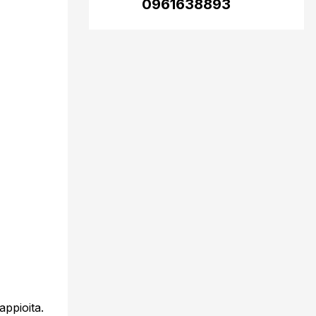
0961638893
appioita.