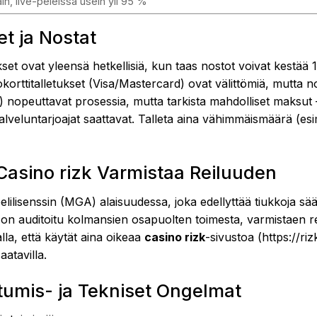
in, live-peleissä usein yli 95 %
et ja Nostat
set ovat yleensä hetkellisiä, kun taas nostot voivat kestää 
orttitalletukset (Visa/Mastercard) ovat välittömiä, mutta n
) nopeuttavat prosessia, mutta tarkista mahdolliset maksut
lveluntarjoajat saattavat. Talleta aina vähimmäismäärä (esi
 Casino rizk Varmistaa Reiluuden
pelilisenssin (MGA) alaisuudessa, joka edellyttää tiukkoja sää
 on auditoitu kolmansien osapuolten toimesta, varmistaen r
la, että käytät aina oikeaa
casino rizk
-sivustoa (https://ri
aatavilla.
tumis- ja Tekniset Ongelmat