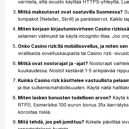
varmista, että sivusto käyttää HTTPS-yhteyttä. Lue
Mitkä maksutavat ovat saatavilla Suomessa?
Su
lompakot (Neteller, Skrill) ja pankkisiirrot. Kaikki 
Miten korjaan kirjautumisvirheen Casino rizkiss
selaimen välimuisti tai käytä incognito-tilaa. Jos o
Onko Casino rizk:llä mobiilisovellus, ja miten se
virallisesta sovelluskaupasta tai Casino rizk -sivust
Mitkä ovat nostorajat ja -ajat?
Nostorajat vaihtel
kuukaudessa. Nostot kestävät 1-5 arkipäivää riipp
Kuinka Casino rizk käsittelee vastuullista pelaa
ja itse sulkemismahdollisuuden. Käytä näitä hallitaks
Miten lasken bonusten todellisen arvon?
Käytä k
RTP)). Esimerkiksi 100 euron bonus 35x kierrätyks
korostaa riskiä.
Mitä tehdä, jos peli jumittuu?
Kokeile päivittää siv