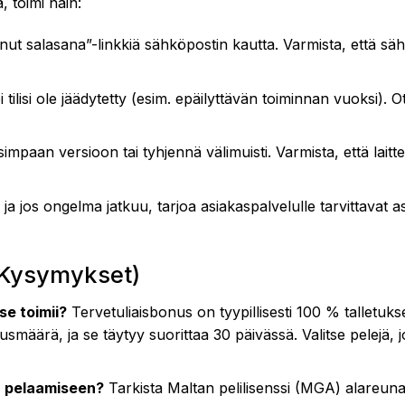
ä, toimi näin:
t salasana”-linkkiä sähköpostin kautta. Varmista, että säh
i tilisi ole jäädytetty (esim. epäilyttävän toiminnan vuoksi). O
impaan versioon tai tyhjennä välimuisti. Varmista, että laitte
ja jos ongelma jatkuu, tarjoa asiakaspalvelulle tarvittavat as
 Kysymykset)
se toimii?
Tervetuliaisbonus on tyypillisesti 100 % talletuks
äärä, ja se täytyy suorittaa 30 päivässä. Valitse pelejä, jo
en pelaamiseen?
Tarkista Maltan pelilisenssi (MGA) alareuna