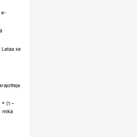
 e-
ä
. Lataa se
arajotteja
* (1 –
, mikä