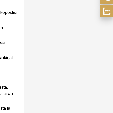
köpostisi
ta
esi
iakirjat
esta,
illa on
sta ja