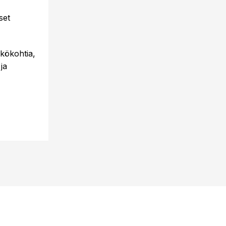
set
kökohtia,
ja