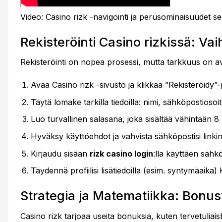
Video: Casino rizk -navigointi ja perusominaisuudet sel
Rekisteröinti Casino rizkissä: Va
Rekisteröinti on nopea prosessi, mutta tarkkuus on a
Avaa Casino rizk -sivusto ja klikkaa ”Rekisteröidy”-p
Täytä lomake tarkilla tiedoilla: nimi, sähköpostios
Luo turvallinen salasana, joka sisältää vähintään 
Hyväksy käyttöehdot ja vahvista sähköpostisi linkin
Kirjaudu sisään
rizk casino login
:lla käyttäen sähkö
Täydennä profiilisi lisätiedoilla (esim. syntymäaika
Strategia ja Matematiikka: Bonus
Casino rizk tarjoaa useita bonuksia, kuten tervetuliai