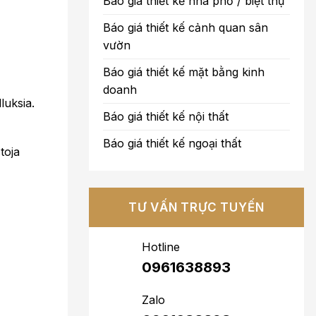
Báo giá thiết kế nhà phố / biệt thự
Báo giá thiết kế cảnh quan sân
vườn
Báo giá thiết kế mặt bằng kinh
doanh
luksia.
Báo giá thiết kế nội thất
Báo giá thiết kế ngoại thất
toja
TƯ VẤN TRỰC TUYẾN
Hotline
0961638893
Zalo