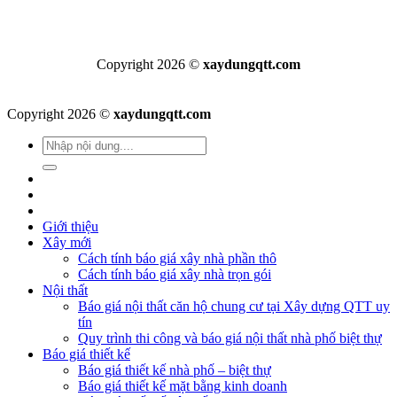
Copyright 2026 ©
xaydungqtt.com
Copyright 2026 ©
xaydungqtt.com
Giới thiệu
Xây mới
Cách tính báo giá xây nhà phần thô
Cách tính báo giá xây nhà trọn gói
Nội thất
Báo giá nội thất căn hộ chung cư tại Xây dựng QTT uy
tín
Quy trình thi công và báo giá nội thất nhà phố biệt thự
Báo giá thiết kế
Báo giá thiết kế nhà phố – biệt thự
Báo giá thiết kế mặt bằng kinh doanh