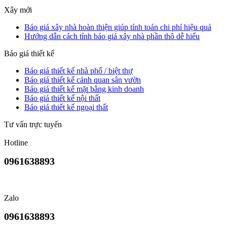
Xây mới
Báo giá xây nhà hoàn thiện giúp tính toán chi phí hiệu quả
Hướng dẫn cách tính báo giá xây nhà phần thô dễ hiểu
Báo giá thiết kế
Báo giá thiết kế nhà phố / biệt thự
Báo giá thiết kế cảnh quan sân vườn
Báo giá thiết kế mặt bằng kinh doanh
Báo giá thiết kế nội thất
Báo giá thiết kế ngoại thất
Tư vấn trực tuyến
Hotline
0961638893
Zalo
0961638893