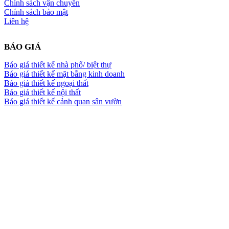
Chính sách vận chuyển
Chính sách bảo mật
Liên hệ
BÁO GIÁ
Báo giá thiết kế nhà phố/ biệt thự
Báo giá thiết kế mặt bằng kinh doanh
Báo giá thiết kế ngoại thất
Báo giá thiết kế nội thất
Báo giá thiết kế cảnh quan sân vườn