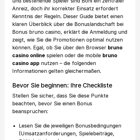
und bestehende Spieler sind Boni ein zentraler
Anreiz, doch ihr korrekter Einsatz erfordert
Kenntnis der Regeln. Dieser Guide bietet einen
klaren Überblick über die Bonuslandschaft bei
Bonus bruno casino
, erklärt die Anmeldung und
zeigt, wie Sie die Promotionen optimal nutzen
können. Egal, ob Sie über den Browser
bruno
casino online
spielen oder die mobile
bruno
casino app
nutzen – die folgenden
Informationen gelten gleichermaßen.
Bevor Sie beginnen: Ihre Checkliste
Stellen Sie sicher, dass Sie diese Punkte
beachten, bevor Sie einen Bonus
beanspruchen:
Lesen Sie die jeweiligen Bonusbedingungen
(Umsatzanforderungen, Spielebeiträge,