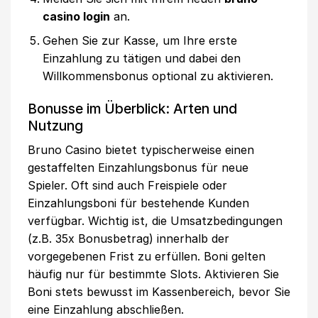
casino login
an.
Gehen Sie zur Kasse, um Ihre erste
Einzahlung zu tätigen und dabei den
Willkommensbonus optional zu aktivieren.
Bonusse im Überblick: Arten und
Nutzung
Bruno Casino bietet typischerweise einen
gestaffelten Einzahlungsbonus für neue
Spieler. Oft sind auch Freispiele oder
Einzahlungsboni für bestehende Kunden
verfügbar. Wichtig ist, die Umsatzbedingungen
(z.B. 35x Bonusbetrag) innerhalb der
vorgegebenen Frist zu erfüllen. Boni gelten
häufig nur für bestimmte Slots. Aktivieren Sie
Boni stets bewusst im Kassenbereich, bevor Sie
eine Einzahlung abschließen.