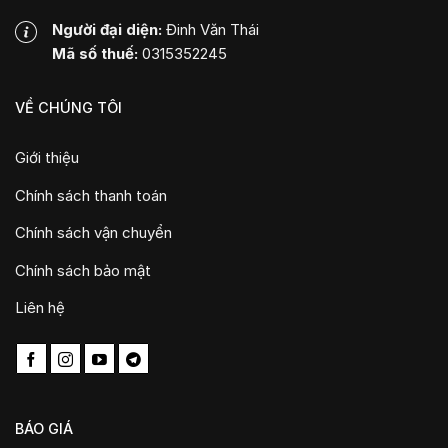
Người đại diện:
Đinh Văn Thái
Mã số thuế:
0315352245
VỀ CHÚNG TÔI
Giới thiệu
Chính sách thanh toán
Chính sách vận chuyển
Chính sách bảo mật
Liên hệ
BÁO GIÁ