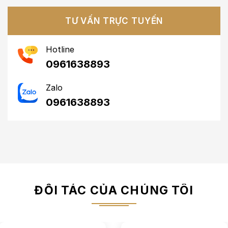
TƯ VẤN TRỰC TUYẾN
Hotline
0961638893
Zalo
0961638893
ĐỐI TÁC CỦA CHÚNG TÔI