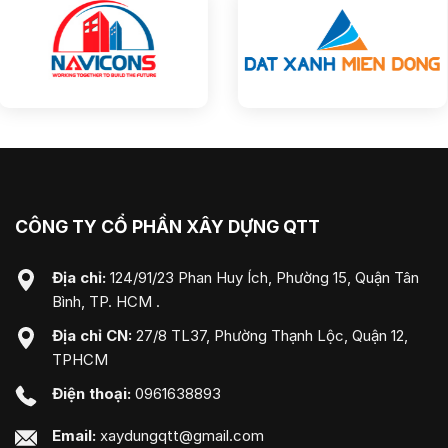
CÔNG TY CỔ PHẦN XÂY DỰNG QTT
Địa chỉ:
124/91/23 Phan Huy Ích, Phường 15, Quận Tân
Bình, TP. HCM .
Địa chỉ CN:
27/8 TL37, Phường Thạnh Lộc, Quận 12,
TPHCM
Điện thoại:
0961638893
Email:
xaydungqtt@gmail.com