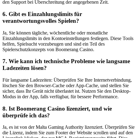
den Support bei Überschreitung der angegebenen Zeit.
6. Gibt es Einzahlungslimits für
verantwortungsvolles Spielen?
Ja, Sie können tägliche, wöchentliche oder monatliche
Einzahlungslimits in den Kontoeinstellungen festlegen. Diese Tools
helfen, Spielsucht vorzubeugen und sind ein Teil des
Spielerschutzkonzepts von Boomerang Casino.
7. Wie kann ich technische Probleme wie langsame
Ladezeiten lösen?
Für langsame Ladezeiten: Überprüfen Sie Ihre Internetverbindung,
löschen Sie den Browser-Cache oder App-Cache, und stellen Sie
sicher, dass Ihr Gerät nicht überlastet ist. Nutzen Sie den Desktop-
Modus in der App, falls verfügbar, für bessere Performance.
8. Ist Boomerang Casino lizenziert, und wie
überprüfe ich das?
Ja, es ist von der Malta Gaming Authority lizenziert. Überprüfen Sie
die Lizenz, indem Sie zum Footer der Website scrollen und auf den