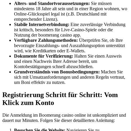
Alters- und Standortvoraussetzungen:
Sie müssen
mindestens 18 Jahre alt sein und in einer Region wohnen, wo
Online-Glücksspiel legal ist (z.B. Deutschland mit
entsprechender Lizenz).
Stabile Internetverbindung:
Eine zuverlässige Verbindung
ist kritisch, besonders für Live-Casino-Spiele oder die
Nutzung der boomerang casino app.
Verfügbare Zahlungsmethoden:
Überprüfen Sie, ob Ihre
bevorzugte Einzahlungs- und Auszahlungsoption unterstützt
wird, wie Kreditkarten oder E-Wallets.
Dokumente für Verifizierung:
Halten Sie einen Ausweis
und einen Nachweis Ihrer Adresse bereit, um
Kontobestätigungen schnell abzuschließen.
Grundverständnis von Bonusbedingungen:
Machen Sie
sich mit Umsatzanforderungen und anderen Regeln vertraut,
um Boni effektiv zu nutzen.
Registrierung Schritt für Schritt: Vom
Klick zum Konto
Die Anmeldung im Boomerang casino online ist unkompliziert und
dauert nur Minuten. Folgen Sie dieser detaillierten Anleitung:
Besuchen Sie die Website:
Navigieren Sie zu