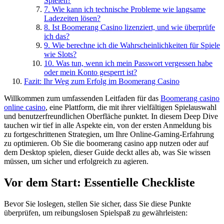
Spielen?
7. Wie kann ich technische Probleme wie langsame
Ladezeiten lösen?
8. Ist Boomerang Casino lizenziert, und wie überprüfe
ich das?
9. Wie berechne ich die Wahrscheinlichkeiten für Spiele
wie Slots?
10. Was tun, wenn ich mein Passwort vergessen habe
oder mein Konto gesperrt ist?
Fazit: Ihr Weg zum Erfolg im Boomerang Casino
Willkommen zum umfassenden Leitfaden für das
Boomerang casino
online casino
, eine Plattform, die mit ihrer vielfältigen Spielauswahl
und benutzerfreundlichen Oberfläche punktet. In diesem Deep Dive
tauchen wir tief in alle Aspekte ein, von der ersten Anmeldung bis
zu fortgeschrittenen Strategien, um Ihre Online-Gaming-Erfahrung
zu optimieren. Ob Sie die boomerang casino app nutzen oder auf
dem Desktop spielen, dieser Guide deckt alles ab, was Sie wissen
müssen, um sicher und erfolgreich zu agieren.
Vor dem Start: Essentielle Checkliste
Bevor Sie loslegen, stellen Sie sicher, dass Sie diese Punkte
überprüfen, um reibungslosen Spielspaß zu gewährleisten: