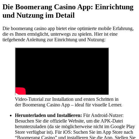
Die Boomerang Casino App: Einrichtung
und Nutzung im Detail
Die boomerang casino app bietet eine optimierte mobile Erfahrung,
die es Ihnen ermöglicht, unterwegs zu spielen. Hier ist eine
tiefgehende Anleitung zur Einrichtung und Nutzung:
Video-Tutorial zur Installation und ersten Schritten in
der Boomerang Casino App – ideal für visuelle Lerner.
Herunterladen und Installieren:
Für Android-Nutzer:
Besuchen Sie die offizielle Website, um die APK-Datei
herunterzuladen (da sie möglicherweise nicht im Google Play
Store verfügbar ist). Für iOS: Suchen Sie im App Store nach
“Boomerang Casino” und installieren Sie die App. Stellen Sie