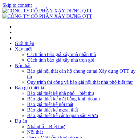
Skip to content
Giới thiệu
Xây mới
Cách tính báo giá xây nhà phần thô
Cách tính báo giá xây nhà trọn gói
Nội thất
Báo giá nội thất căn hộ chung cư tại Xây dựng QTT uy
tín
Quy trình thi công và báo giá nội thất nhà phố biệt thự
Báo giá thiết kế
Báo giá thiết kế nhà phố – biệt thự
Báo giá thiết kế mặt bằng kinh doanh
Báo giá thiết kế nội thất
Báo giá thiết kế ngoại thất
Báo giá thiết kế cảnh quan sân vườn
Dự án
Nhà phố – Biệt thự
Nội thất
Decor Mặt bằng kinh doanh