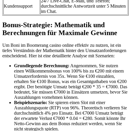
24/7 Live-Chat, E-Mail, und Telefon;
Kundensupport
durchschnittliche Antwortzeit unter 5 Minuten
im Chat.
Bonus-Strategie: Mathematik und
Berechnungen für Maximale Gewinne
Um Boni im Boomerang casino online effektiv zu nutzen, ist ein
tiefes Verständnis der Mathematik hinter den Umsatzanforderungen
entscheidend. Hier ist eine detaillierte Analyse mit Szenarien:
Grundlegende Berechnung:
Angenommen, Sie nutzen
einen Willkommensbonus von 100% bis zu €200 mit einem
Umsatzerfordernis von 35x. Wenn Sie €100 einzahlen,
erhalten Sie €100 Bonus, was ein Gesamtguthaben von €200
ergibt. Der benötigte Umsatz beträgt €200 * 35 = €7000. Das
bedeutet, Sie müssen €7000 in Einsätzen umsetzen, bevor Sie
Auszahlungen vornehmen können.
Beispielszenario:
Sie spieren einen Slot mit einer
Auszahlungsquote (RTP) von 96%. Theoretisch verlieren Sie
durchschnittlich 4% pro Einsatz. Bei €7000 Umsatz beträgt
der erwartete Verlust €7000 * 0.04 = €280. Somit könnte Ihr
Netto-Gewinn aus dem Bonus reduziert werden, wenn Sie
nicht strategisch spielen.