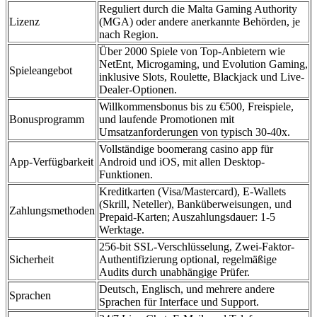
Reguliert durch die Malta Gaming Authority
Lizenz
(MGA) oder andere anerkannte Behörden, je
nach Region.
Über 2000 Spiele von Top-Anbietern wie
NetEnt, Microgaming, und Evolution Gaming,
Spieleangebot
inklusive Slots, Roulette, Blackjack und Live-
Dealer-Optionen.
Willkommensbonus bis zu €500, Freispiele,
Bonusprogramm
und laufende Promotionen mit
Umsatzanforderungen von typisch 30-40x.
Vollständige boomerang casino app für
App-Verfügbarkeit
Android und iOS, mit allen Desktop-
Funktionen.
Kreditkarten (Visa/Mastercard), E-Wallets
(Skrill, Neteller), Banküberweisungen, und
Zahlungsmethoden
Prepaid-Karten; Auszahlungsdauer: 1-5
Werktage.
256-bit SSL-Verschlüsselung, Zwei-Faktor-
Sicherheit
Authentifizierung optional, regelmäßige
Audits durch unabhängige Prüfer.
Deutsch, Englisch, und mehrere andere
Sprachen
Sprachen für Interface und Support.