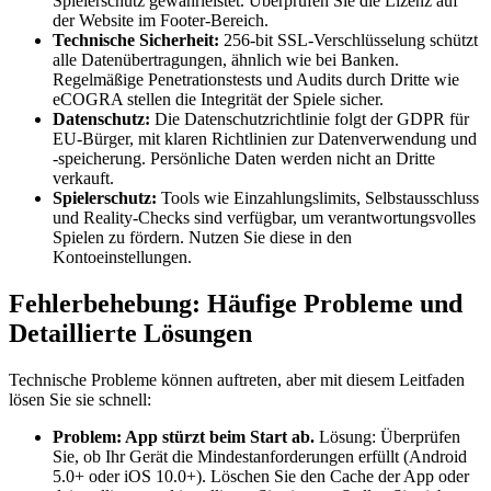
Spielerschutz gewährleistet. Überprüfen Sie die Lizenz auf
der Website im Footer-Bereich.
Technische Sicherheit:
256-bit SSL-Verschlüsselung schützt
alle Datenübertragungen, ähnlich wie bei Banken.
Regelmäßige Penetrationstests und Audits durch Dritte wie
eCOGRA stellen die Integrität der Spiele sicher.
Datenschutz:
Die Datenschutzrichtlinie folgt der GDPR für
EU-Bürger, mit klaren Richtlinien zur Datenverwendung und
-speicherung. Persönliche Daten werden nicht an Dritte
verkauft.
Spielerschutz:
Tools wie Einzahlungslimits, Selbstausschluss
und Reality-Checks sind verfügbar, um verantwortungsvolles
Spielen zu fördern. Nutzen Sie diese in den
Kontoeinstellungen.
Fehlerbehebung: Häufige Probleme und
Detaillierte Lösungen
Technische Probleme können auftreten, aber mit diesem Leitfaden
lösen Sie sie schnell:
Problem: App stürzt beim Start ab.
Lösung: Überprüfen
Sie, ob Ihr Gerät die Mindestanforderungen erfüllt (Android
5.0+ oder iOS 10.0+). Löschen Sie den Cache der App oder