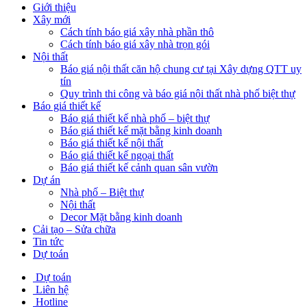
Giới thiệu
Xây mới
Cách tính báo giá xây nhà phần thô
Cách tính báo giá xây nhà trọn gói
Nội thất
Báo giá nội thất căn hộ chung cư tại Xây dựng QTT uy
tín
Quy trình thi công và báo giá nội thất nhà phố biệt thự
Báo giá thiết kế
Báo giá thiết kế nhà phố – biệt thự
Báo giá thiết kế mặt bằng kinh doanh
Báo giá thiết kế nội thất
Báo giá thiết kế ngoại thất
Báo giá thiết kế cảnh quan sân vườn
Dự án
Nhà phố – Biệt thự
Nội thất
Decor Mặt bằng kinh doanh
Cải tạo – Sửa chữa
Tin tức
Dự toán
Dự toán
Liên hệ
Hotline