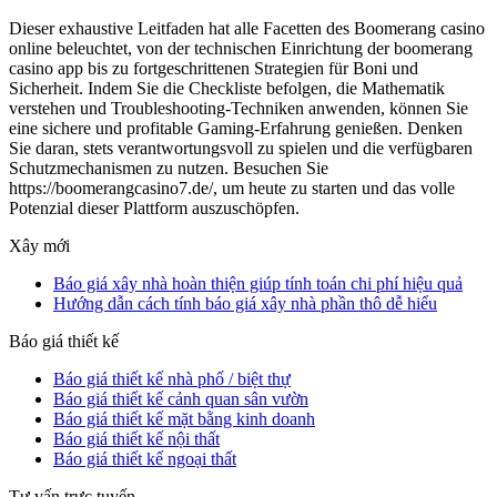
Dieser exhaustive Leitfaden hat alle Facetten des Boomerang casino
online beleuchtet, von der technischen Einrichtung der boomerang
casino app bis zu fortgeschrittenen Strategien für Boni und
Sicherheit. Indem Sie die Checkliste befolgen, die Mathematik
verstehen und Troubleshooting-Techniken anwenden, können Sie
eine sichere und profitable Gaming-Erfahrung genießen. Denken
Sie daran, stets verantwortungsvoll zu spielen und die verfügbaren
Schutzmechanismen zu nutzen. Besuchen Sie
https://boomerangcasino7.de/, um heute zu starten und das volle
Potenzial dieser Plattform auszuschöpfen.
Xây mới
Báo giá xây nhà hoàn thiện giúp tính toán chi phí hiệu quả
Hướng dẫn cách tính báo giá xây nhà phần thô dễ hiểu
Báo giá thiết kế
Báo giá thiết kế nhà phố / biệt thự
Báo giá thiết kế cảnh quan sân vườn
Báo giá thiết kế mặt bằng kinh doanh
Báo giá thiết kế nội thất
Báo giá thiết kế ngoại thất
Tư vấn trực tuyến