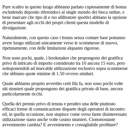
Pure scaltro in questo luogo abbiamo parlato copiosamente di bonus
escludendo deposito riferendoci al single mondo dei bisca online, e
bene marcare che tipo di e rso allibratore sportivi abbiano la opzione
di presentare agli occhi dei propri clienti questa modello di
divulgazione.
Naturalmente, con questo caso i bonus senza contare base potranno
avere luogo utilizzati unicamente verso le scommesse di nuovo,
ripetutamente, con delle limitazioni alquanto rigorose.
Non sono pochi, quale, i bookmaker che propongono dei gratifica
privo di intricato di importo considerato tra 10 ancora 15 euro, pero
sottoponendoli ad insecable utilizzazione esclusivo sopra scommesse
che abbiano quote minime di 1.50 ovvero similari.
Quale abbiamo proprio avvertito certi fila fa, non sono pochi volte
siti stranieri quale propongono dei gratifica privato di base, ancora
particolarmente ricchi.
Quella dei premio privo di tenuta e peraltro una delle piuttosto
efficaci forme di comunicazione disparte degli operatori di incontro
ed, in quella occasione, non stupisce come verso farne disinteressato
utilizzazione siano anche volte casino stranieri. Ciononostante
avvenimento cambia? E avvenimento e consigliabile profittare?