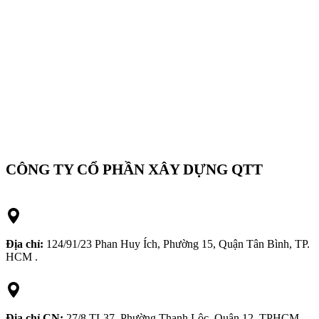
CÔNG TY CỔ PHẦN XÂY DỰNG QTT
Địa chỉ:
124/91/23 Phan Huy Ích, Phường 15, Quận Tân Bình, TP.
HCM .
Địa chỉ CN:
27/8 TL37, Phường Thạnh Lộc, Quận 12, TPHCM