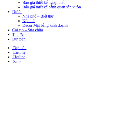
Báo giá thiết kế ngoại thất
Báo giá thiết kế cảnh quan sân vườn
Dự án
Nhà phố – Biệt thự
Nội thất
Decor Mặt bằng kinh doanh
Cải tạo – Sửa chữa
Tin tức
Dự toán
Dự toán
Liên hệ
Hotline
Zalo