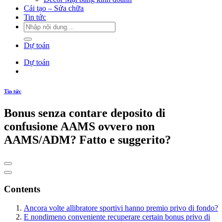
Cải tạo – Sửa chữa
Tin tức
Dự toán
Dự toán
Tin tức
Bonus senza contare deposito di
confusione AAMS ovvero non
AAMS/ADM? Fatto e suggerito?
Contents
Ancora volte allibratore sportivi hanno premio privo di fondo?
E nondimeno conveniente recuperare certain bonus privo di