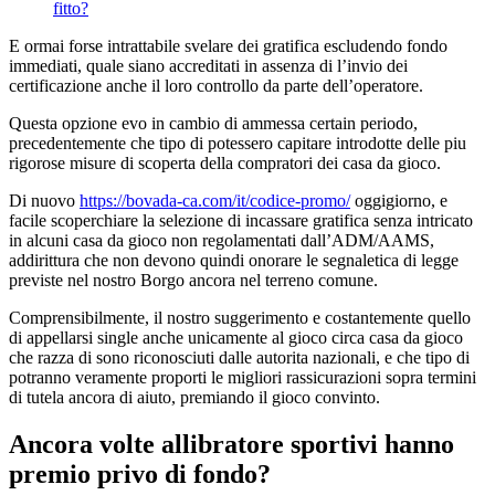
fitto?
E ormai forse intrattabile svelare dei gratifica escludendo fondo
immediati, quale siano accreditati in assenza di l’invio dei
certificazione anche il loro controllo da parte dell’operatore.
Questa opzione evo in cambio di ammessa certain periodo,
precedentemente che tipo di potessero capitare introdotte delle piu
rigorose misure di scoperta della compratori dei casa da gioco.
Di nuovo
https://bovada-ca.com/it/codice-promo/
oggigiorno, e
facile scoperchiare la selezione di incassare gratifica senza intricato
in alcuni casa da gioco non regolamentati dall’ADM/AAMS,
addirittura che non devono quindi onorare le segnaletica di legge
previste nel nostro Borgo ancora nel terreno comune.
Comprensibilmente, il nostro suggerimento e costantemente quello
di appellarsi single anche unicamente al gioco circa casa da gioco
che razza di sono riconosciuti dalle autorita nazionali, e che tipo di
potranno veramente proporti le migliori rassicurazioni sopra termini
di tutela ancora di aiuto, premiando il gioco convinto.
Ancora volte allibratore sportivi hanno
premio privo di fondo?