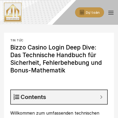
Skip
to
Dự toán
content
TIN TỨC
Bizzo Casino Login Deep Dive:
Das Technische Handbuch für
Sicherheit, Fehlerbehebung und
Bonus-Mathematik
Contents
Willkommen zum umfassenden technischen