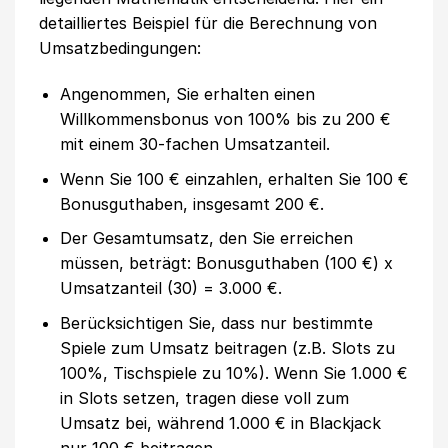
detailliertes Beispiel für die Berechnung von
Umsatzbedingungen:
Angenommen, Sie erhalten einen
Willkommensbonus von 100% bis zu 200 €
mit einem 30-fachen Umsatzanteil.
Wenn Sie 100 € einzahlen, erhalten Sie 100 €
Bonusguthaben, insgesamt 200 €.
Der Gesamtumsatz, den Sie erreichen
müssen, beträgt: Bonusguthaben (100 €) x
Umsatzanteil (30) = 3.000 €.
Berücksichtigen Sie, dass nur bestimmte
Spiele zum Umsatz beitragen (z.B. Slots zu
100%, Tischspiele zu 10%). Wenn Sie 1.000 €
in Slots setzen, tragen diese voll zum
Umsatz bei, während 1.000 € in Blackjack
nur 100 € beitragen.