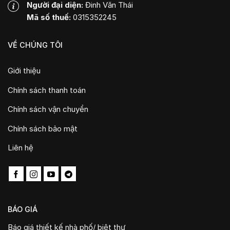
Người đại diện:
Đinh Văn Thái
Mã số thuế:
0315352245
VỀ CHÚNG TÔI
Giới thiệu
Chính sách thanh toán
Chính sách vận chuyển
Chính sách bảo mật
Liên hệ
BÁO GIÁ
Báo giá thiết kế nhà phố/ biệt thự