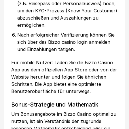
(z.B. Reisepass oder Personalausweis) hoch,
um den KYC-Prozess (Know Your Customer)
abzuschließen und Auszahlungen zu
ermöglichen.
Nach erfolgreicher Verifizierung können Sie
sich über das Bizzo casino login anmelden
und Einzahlungen tätigen.
Für mobile Nutzer: Laden Sie die Bizzo Casino
App aus dem offiziellen App Store oder von der
Website herunter und folgen Sie ähnlichen
Schritten. Die App bietet eine optimierte
Benutzeroberfläche für unterwegs.
Bonus-Strategie und Mathematik
Um Bonusangebote im Bizzo Casino optimal zu
nutzen, ist ein Verständnis der zugrunde
liegenden Mathematik entscheidend. Hier ein