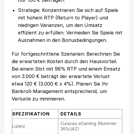
Strategie: Konzentrieren Sie sich auf Spiele
mit hohem RTP (Return to Player) und
niedrigen Varianzen, um den Umsatz
effizient zu erfüllen. Vermeiden Sie Spiele mit
Ausnahmen in den Bonusbedingungen.
Für fortgeschrittene Szenarien: Berechnen Sie
die erwarteten Kosten durch den Hausvorteil.
Bei einem Slot mit 96% RTP und einem Einsatz
von 3.000 € beträgt der erwartete Verlust
etwa 120 € (3.000 € x 4%). Planen Sie Ihr
Bankroll-Management entsprechend, um
Verluste zu minimieren.
SPEZIFIKATION
DETAILS
Curacao eGaming (Nummer:
Lizenz
365/JAZ)