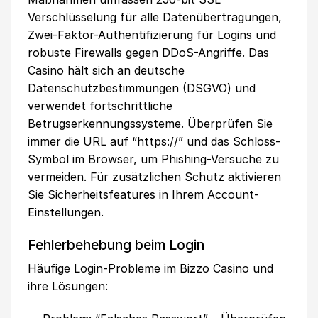
Verschlüsselung für alle Datenübertragungen,
Zwei-Faktor-Authentifizierung für Logins und
robuste Firewalls gegen DDoS-Angriffe. Das
Casino hält sich an deutsche
Datenschutzbestimmungen (DSGVO) und
verwendet fortschrittliche
Betrugserkennungssysteme. Überprüfen Sie
immer die URL auf “https://” und das Schloss-
Symbol im Browser, um Phishing-Versuche zu
vermeiden. Für zusätzlichen Schutz aktivieren
Sie Sicherheitsfeatures in Ihrem Account-
Einstellungen.
Fehlerbehebung beim Login
Häufige Login-Probleme im Bizzo Casino und
ihre Lösungen: