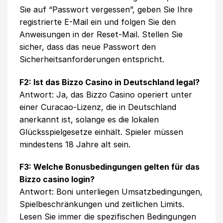
Sie auf “Passwort vergessen”, geben Sie Ihre
registrierte E-Mail ein und folgen Sie den
Anweisungen in der Reset-Mail. Stellen Sie
sicher, dass das neue Passwort den
Sicherheitsanforderungen entspricht.
F2: Ist das Bizzo Casino in Deutschland legal?
Antwort: Ja, das Bizzo Casino operiert unter
einer Curacao-Lizenz, die in Deutschland
anerkannt ist, solange es die lokalen
Glücksspielgesetze einhält. Spieler müssen
mindestens 18 Jahre alt sein.
F3: Welche Bonusbedingungen gelten für das
Bizzo casino login?
Antwort: Boni unterliegen Umsatzbedingungen,
Spielbeschränkungen und zeitlichen Limits.
Lesen Sie immer die spezifischen Bedingungen