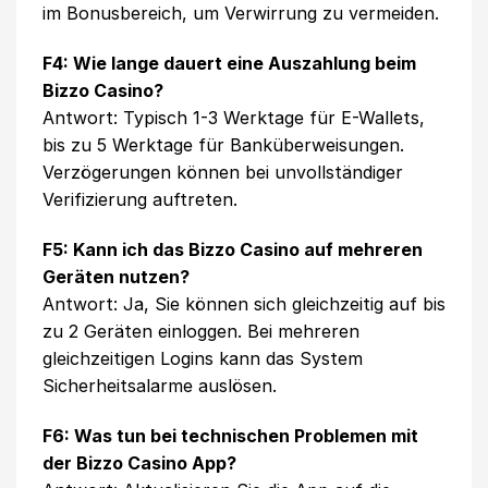
im Bonusbereich, um Verwirrung zu vermeiden.
F4: Wie lange dauert eine Auszahlung beim
Bizzo Casino?
Antwort: Typisch 1-3 Werktage für E-Wallets,
bis zu 5 Werktage für Banküberweisungen.
Verzögerungen können bei unvollständiger
Verifizierung auftreten.
F5: Kann ich das Bizzo Casino auf mehreren
Geräten nutzen?
Antwort: Ja, Sie können sich gleichzeitig auf bis
zu 2 Geräten einloggen. Bei mehreren
gleichzeitigen Logins kann das System
Sicherheitsalarme auslösen.
F6: Was tun bei technischen Problemen mit
der Bizzo Casino App?