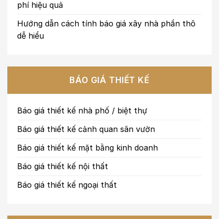
phí hiệu quả
Hướng dẫn cách tính báo giá xây nhà phần thô
dễ hiểu
BÁO GIÁ THIẾT KẾ
Báo giá thiết kế nhà phố / biệt thự
Báo giá thiết kế cảnh quan sân vườn
Báo giá thiết kế mặt bằng kinh doanh
Báo giá thiết kế nội thất
Báo giá thiết kế ngoại thất