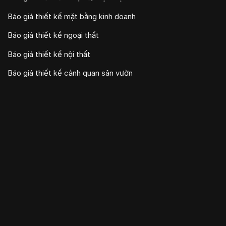
Báo giá thiết kế mặt bằng kinh doanh
Báo giá thiết kế ngoại thất
Báo giá thiết kế nội thất
Báo giá thiết kế cảnh quan sân vườn