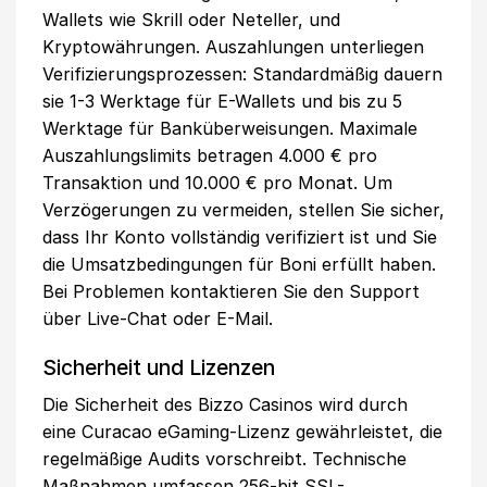
Wallets wie Skrill oder Neteller, und
Kryptowährungen. Auszahlungen unterliegen
Verifizierungsprozessen: Standardmäßig dauern
sie 1-3 Werktage für E-Wallets und bis zu 5
Werktage für Banküberweisungen. Maximale
Auszahlungslimits betragen 4.000 € pro
Transaktion und 10.000 € pro Monat. Um
Verzögerungen zu vermeiden, stellen Sie sicher,
dass Ihr Konto vollständig verifiziert ist und Sie
die Umsatzbedingungen für Boni erfüllt haben.
Bei Problemen kontaktieren Sie den Support
über Live-Chat oder E-Mail.
Sicherheit und Lizenzen
Die Sicherheit des Bizzo Casinos wird durch
eine Curacao eGaming-Lizenz gewährleistet, die
regelmäßige Audits vorschreibt. Technische
Maßnahmen umfassen 256-bit SSL-