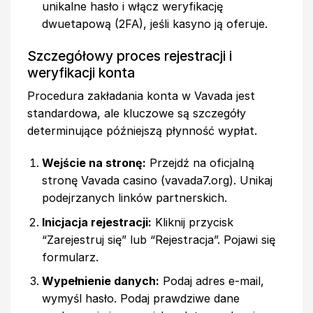
unikalne hasło i włącz weryfikację
dwuetapową (2FA), jeśli kasyno ją oferuje.
Szczegółowy proces rejestracji i
weryfikacji konta
Procedura zakładania konta w Vavada jest
standardowa, ale kluczowe są szczegóły
determinujące późniejszą płynność wypłat.
Wejście na stronę:
Przejdź na oficjalną
stronę Vavada casino (vavada7.org). Unikaj
podejrzanych linków partnerskich.
Inicjacja rejestracji:
Kliknij przycisk
“Zarejestruj się” lub “Rejestracja”. Pojawi się
formularz.
Wypełnienie danych:
Podaj adres e-mail,
wymyśl hasło. Podaj prawdziwe dane