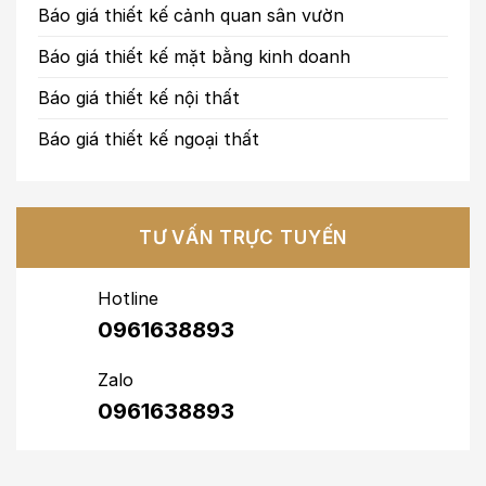
Báo giá thiết kế cảnh quan sân vườn
Báo giá thiết kế mặt bằng kinh doanh
Báo giá thiết kế nội thất
Báo giá thiết kế ngoại thất
TƯ VẤN TRỰC TUYẾN
Hotline
0961638893
Zalo
0961638893