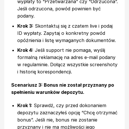
wypłaty to “Przetwarzana” czy “Odrzucona”.
Jeśli odrzucona, powód powinien być
podany.
Krok 3:
Skontaktuj się z czatem live i podaj
ID wypłaty. Zapytaj o konkretny powód
opóźnienia i listę wymaganych dokumentów.
Krok 4:
Jeśli support nie pomaga, wyślij
formalną reklamację na adres e-mail podany
w regulaminie. Dołącz wszystkie screenshoty
i historię korespondencji.
Scenariusz 3: Bonus nie został przyznany po
spełnieniu warunków depozytu.
Krok 1:
Sprawdź, czy przed dokonaniem
depozytu zaznaczyłeś opcję “Chcę otrzymać
bonus”. Jeśli nie, bonus nie zostanie
przyznany i nie ma możliwości jego