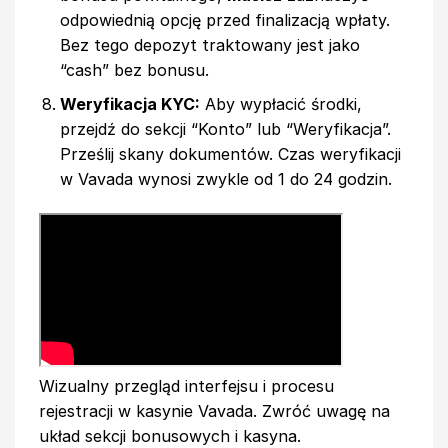
odpowiednią opcję przed finalizacją wpłaty.
Bez tego depozyt traktowany jest jako
“cash” bez bonusu.
Weryfikacja KYC:
Aby wypłacić środki,
przejdź do sekcji “Konto” lub “Weryfikacja”.
Prześlij skany dokumentów. Czas weryfikacji
w Vavada wynosi zwykle od 1 do 24 godzin.
Wizualny przegląd interfejsu i procesu
rejestracji w kasynie Vavada. Zwróć uwagę na
układ sekcji bonusowych i kasyna.