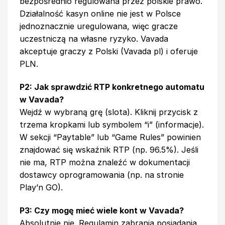
bezpośrednio regulowana przez polskie prawo.
Działalność kasyn online nie jest w Polsce
jednoznacznie uregulowana, więc gracze
uczestniczą na własne ryzyko. Vavada
akceptuje graczy z Polski (Vavada pl) i oferuje
PLN.
P2: Jak sprawdzić RTP konkretnego automatu
w Vavada?
Wejdź w wybraną grę (slota). Kliknij przycisk z
trzema kropkami lub symbolem “i” (informacje).
W sekcji “Paytable” lub “Game Rules” powinien
znajdować się wskaźnik RTP (np. 96.5%). Jeśli
nie ma, RTP można znaleźć w dokumentacji
dostawcy oprogramowania (np. na stronie
Play’n GO).
P3: Czy mogę mieć wiele kont w Vavada?
Absolutnie nie. Regulamin zabrania posiadania