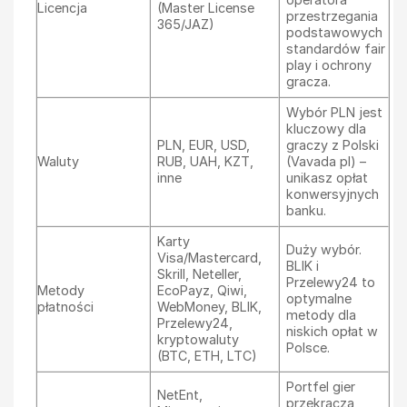
Licencja
(Master License
przestrzegania
365/JAZ)
podstawowych
standardów fair
play i ochrony
gracza.
Wybór PLN jest
kluczowy dla
PLN, EUR, USD,
graczy z Polski
Waluty
RUB, UAH, KZT,
(Vavada pl) –
inne
unikasz opłat
konwersyjnych
banku.
Karty
Duży wybór.
Visa/Mastercard,
BLIK i
Skrill, Neteller,
Przelewy24 to
Metody
EcoPayz, Qiwi,
optymalne
płatności
WebMoney, BLIK,
metody dla
Przelewy24,
niskich opłat w
kryptowaluty
Polsce.
(BTC, ETH, LTC)
Portfel gier
NetEnt,
przekracza