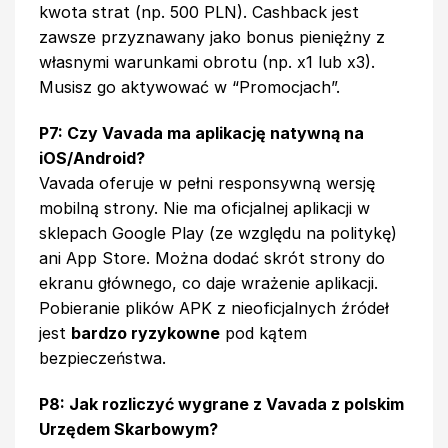
kwota strat (np. 500 PLN). Cashback jest
zawsze przyznawany jako bonus pieniężny z
własnymi warunkami obrotu (np. x1 lub x3).
Musisz go aktywować w “Promocjach”.
P7: Czy Vavada ma aplikację natywną na
iOS/Android?
Vavada oferuje w pełni responsywną wersję
mobilną strony. Nie ma oficjalnej aplikacji w
sklepach Google Play (ze względu na politykę)
ani App Store. Można dodać skrót strony do
ekranu głównego, co daje wrażenie aplikacji.
Pobieranie plików APK z nieoficjalnych źródeł
jest
bardzo ryzykowne
pod kątem
bezpieczeństwa.
P8: Jak rozliczyć wygrane z Vavada z polskim
Urzędem Skarbowym?