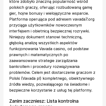
które zdobyło znaczną popularność wśród
polskich graczy, oferując rozbudowaną gamę
gier, hojne bonusy i wielojęzyczne wsparcie.
Platforma operująca pod adresem vavada7.org
przyciąga użytkowników nowoczesnym
interfejsem i obietnicą bezpiecznej rozrywki.
Niniejszy dokument stanowi techniczną,
głęboką analizę wszystkich aspektów
funkcjonowania Vavada casino, od podstaw
prawnych i matematycznych po
zaawansowane strategie zarządzania
bankrollem i procedury rozwiązywania
problemów. Celem jest dostarczenie graczom z
Polski (Vavada pl) kompletnego, obiektywnego
źródła wiedzy, pozwalającego na świadome i
bezpieczne korzystanie z usług tej platformy.
Zanim zaczniesz: Lista kontrolna