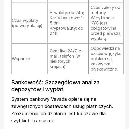
Czas zależy od
E-walety: do 24h;
metody.
Karty bankowe: 1-
Weryfikacja
Czas wypłaty
5 dni;
KYC jest
(po weryfikacji)
Kryptowaluty: do
obligatoryjna
24h.
przed pierwszą
wypłatą.
Odpowiedzi na
Czat live 24/7, e-
czacie w języku
mail, telefon (w
Wsparcie
polskim są
niektórych
zazwyczaj
krajach)
błyskawiczne.
Bankowość: Szczegółowa analiza
depozytów i wypłat
System bankowy Vavada opiera się na
zewnętrznych dostawcach usług płatniczych.
Zrozumienie ich działania jest kluczowe dla
szybkich transakcji.