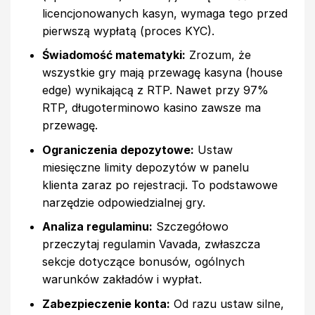
licencjonowanych kasyn, wymaga tego przed
pierwszą wypłatą (proces KYC).
Świadomość matematyki:
Zrozum, że
wszystkie gry mają przewagę kasyna (house
edge) wynikającą z RTP. Nawet przy 97%
RTP, długoterminowo kasino zawsze ma
przewagę.
Ograniczenia depozytowe:
Ustaw
miesięczne limity depozytów w panelu
klienta zaraz po rejestracji. To podstawowe
narzędzie odpowiedzialnej gry.
Analiza regulaminu:
Szczegółowo
przeczytaj regulamin Vavada, zwłaszcza
sekcje dotyczące bonusów, ogólnych
warunków zakładów i wypłat.
Zabezpieczenie konta:
Od razu ustaw silne,