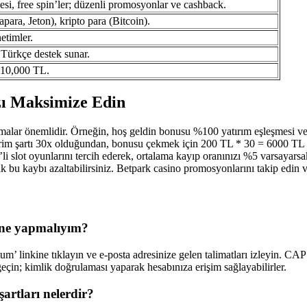
si, free spin’ler; düzenli promosyonlar ve cashback.
para, Jeton), kripto para (Bitcoin).
etimler.
 Türkçe destek sunar.
– 10,000 TL.
zı Maksimize Edin
alar önemlidir. Örneğin, hoş geldin bonusu %100 yatırım eşleşmesi ve 3
rim şartı 30x olduğundan, bonusu çekmek için 200 TL * 30 = 6000 TL bah
li slot oyunlarını tercih ederek, ortalama kayıp oranınızı %5 varsayar
 bu kaybı azaltabilirsiniz. Betpark casino promosyonlarını takip edin 
, ne yapmalıyım?
Unuttum’ linkine tıklayın ve e-posta adresinize gelen talimatları izley
geçin; kimlik doğrulaması yaparak hesabınıza erişim sağlayabilirler.
şartları nelerdir?