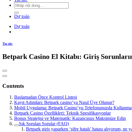
Dự toán
Dự toán
Tin tức
Betpark Casino El Kitabı: Giriş Sorunla
Contents
Başlamadan Önce Kontrol Listesi
Kayıt Adımları: Betpark casino’ya Nasıl Üye Olunur?
Mobil Uygulama: Betpark Casino’yu Telefonunuzda Kullanma
Betpark Casino Özellikleri: Teknik Spesifikasyonlar
Bonus Stratejisi ve Matematik: Kazancınızı Maksimize Edin
Sık Sorulan Sorular (FAQ)
Betpark giriş yaparken ‘şifre hatalı’ hatası alıyorum, ne