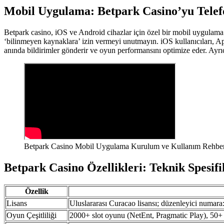
Mobil Uygulama: Betpark Casino’yu Tele
Betpark casino, iOS ve Android cihazlar için özel bir mobil uygulama 
‘bilinmeyen kaynaklara’ izin vermeyi unutmayın. iOS kullanıcıları, App
anında bildirimler gönderir ve oyun performansını optimize eder. Ayrıca
Betpark Casino Mobil Uygulama Kurulum ve Kullanım Rehberi: Bu
Betpark Casino Özellikleri: Teknik Spesif
Özellik
Lisans
Uluslararası Curacao lisansı; düzenleyici numa
Oyun Çeşitliliği
2000+ slot oyunu (NetEnt, Pragmatic Play), 50+ 