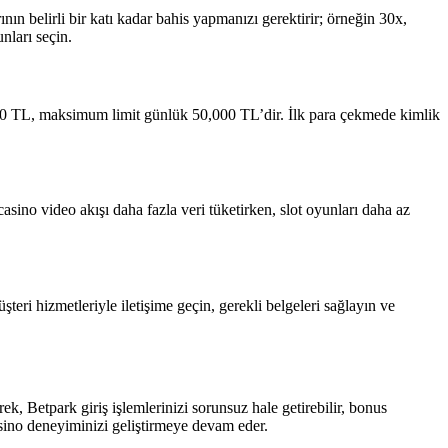
ın belirli bir katı kadar bahis yapmanızı gerektirir; örneğin 30x,
nları seçin.
 100 TL, maksimum limit günlük 50,000 TL’dir. İlk para çekmede kimlik
asino video akışı daha fazla veri tüketirken, slot oyunları daha az
eri hizmetleriyle iletişime geçin, gerekli belgeleri sağlayın ve
k, Betpark giriş işlemlerinizi sorunsuz hale getirebilir, bonus
 casino deneyiminizi geliştirmeye devam eder.