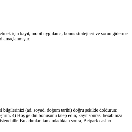
tmek için kayıt, mobil uygulama, bonus stratejileri ve sorun giderme
ri amaçlanmıştır.
el bilgilerinizi (ad, soyad, doğum tarihi) doğru şekilde doldurun;
eştirin. 4) Hoş geldin bonusunu talep edin; kayıt sonrası hesabınıza
istenebilir. Bu adımları tamamladıktan sonra, Betpark casino