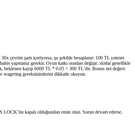
0x çevrim şartı içeriyorsa, şu şekilde hesaplanır: 100 TL yatırım
is yapmanız gerekir. Oyun katkı oranları değişir; slotlar genellikle
sak, beklenen kayıp 6000 TL * 0.05 = 300 TL’dir. Bonus net değeri:
ve wagering gereksinimlerini dikkatle okuyun.
in. CAPS LOCK’ün kapalı olduğundan emin olun. Sorun devam ederse,