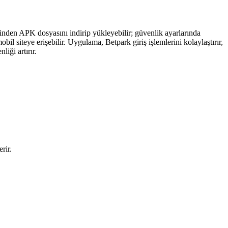
rinden APK dosyasını indirip yükleyebilir; güvenlik ayarlarında
l siteye erişebilir. Uygulama, Betpark giriş işlemlerini kolaylaştırır,
iği artırır.
rir.