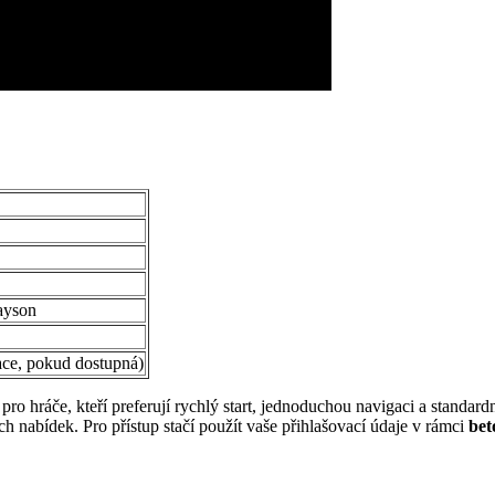
ayson
ace, pokud dostupná)
pro hráče, kteří preferují rychlý start, jednoduchou navigaci a standa
 nabídek. Pro přístup stačí použít vaše přihlašovací údaje v rámci
bet