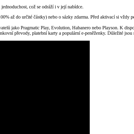
jednoduchost, což se odráží i v její nabídce.
100% až do určité částky) nebo o sázky zdarma. Před aktivací si vždy 
elů jako Pragmatic Play, Evolution, Habanero nebo Playson. K dispozi
nkovní převody, platební karty a populární e-peněženky. Důležité jsou 