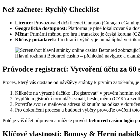
Než začnete: Rychlý Checklist
Licence:
Provozovatel drží licenci Curaçao (Curaçao eGaming 
Geografická dostupnost:
Platforma je plně lokalizovaná a dos
Měna:
Primární měnou pro hru i transakce je česká koruna (C
Klíčový požadavek:
Pro hraní i výběry je nutná úplná verifikac
Hlavní rozhraní Betonred casino – přehledná navigace a okamži
Průvodce registrací: Vytvoření účtu za 60
Proces, který vás dostane od návštěvy stránky k prvním zatočením, je
Klikněte na výrazné tlačítko „Registrovat“ v pravém horním r
Vyplňte registrační formulář: e-mail, heslo, měnu (CZK) a zvol
Potvrďte svou e-mailovou adresu kliknutím na odkaz v doručen
Pro dokončení procesu a budoucí výběry proveďte ověření totož
Poté je váš účet připraven a můžete provést
betonred casino login
po
Klíčové vlastnosti: Bonusy & Herní nabíd