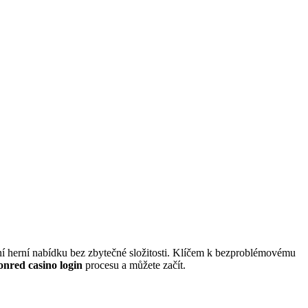
rdní herní nabídku bez zbytečné složitosti. Klíčem k bezproblémovému
onred casino login
procesu a můžete začít.