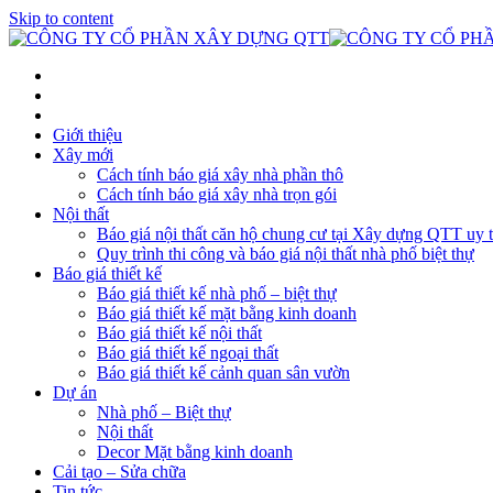
Skip to content
Giới thiệu
Xây mới
Cách tính báo giá xây nhà phần thô
Cách tính báo giá xây nhà trọn gói
Nội thất
Báo giá nội thất căn hộ chung cư tại Xây dựng QTT uy t
Quy trình thi công và báo giá nội thất nhà phố biệt thự
Báo giá thiết kế
Báo giá thiết kế nhà phố – biệt thự
Báo giá thiết kế mặt bằng kinh doanh
Báo giá thiết kế nội thất
Báo giá thiết kế ngoại thất
Báo giá thiết kế cảnh quan sân vườn
Dự án
Nhà phố – Biệt thự
Nội thất
Decor Mặt bằng kinh doanh
Cải tạo – Sửa chữa
Tin tức