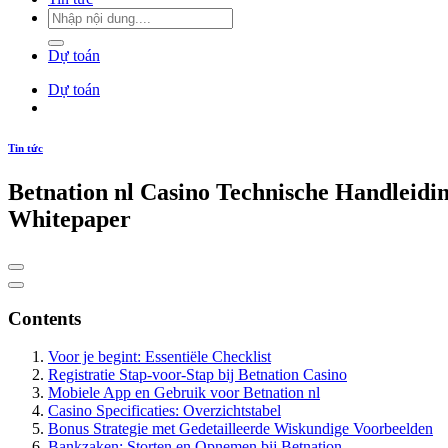
Dự toán
Dự toán
Tin tức
Betnation nl Casino Technische Handleidi
Whitepaper
Contents
Voor je begint: Essentiële Checklist
Registratie Stap-voor-Stap bij Betnation Casino
Mobiele App en Gebruik voor Betnation nl
Casino Specificaties: Overzichtstabel
Bonus Strategie met Gedetailleerde Wiskundige Voorbeelden
Bankzaken: Storten en Opnemen bij Betnation