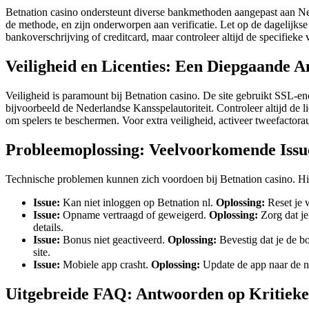
Betnation casino ondersteunt diverse bankmethoden aangepast aan Ne
de methode, en zijn onderworpen aan verificatie. Let op de dagelijks
bankoverschrijving of creditcard, maar controleer altijd de specifiek
Veiligheid en Licenties: Een Diepgaande A
Veiligheid is paramount bij Betnation casino. De site gebruikt SSL-e
bijvoorbeeld de Nederlandse Kansspelautoriteit. Controleer altijd de li
om spelers te beschermen. Voor extra veiligheid, activeer tweefactora
Probleemoplossing: Veelvoorkomende Issue
Technische problemen kunnen zich voordoen bij Betnation casino. Hier
Issue:
Kan niet inloggen op Betnation nl.
Oplossing:
Reset je 
Issue:
Opname vertraagd of geweigerd.
Oplossing:
Zorg dat je
details.
Issue:
Bonus niet geactiveerd.
Oplossing:
Bevestig dat je de b
site.
Issue:
Mobiele app crasht.
Oplossing:
Update de app naar de nie
Uitgebreide FAQ: Antwoorden op Kritiek