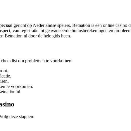
ciaal gericht op Nederlandse spelers. Betnation is een online casino da
aspect, van registratie tot geavanceerde bonusberekeningen en problee
en Betnation nl door de hele gids heen.
te checklist om problemen te voorkomen:
oont.
catie.
isen.
kken te voorkomen.
tnation nl.
asino
 Volg deze stappen: