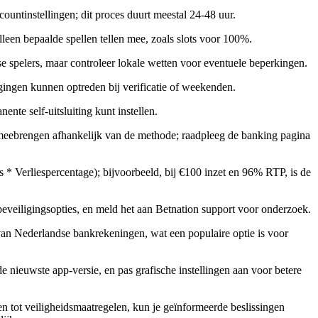
ountinstellingen; dit proces duurt meestal 24-48 uur.
leen bepaalde spellen tellen mee, zoals slots voor 100%.
e spelers, maar controleer lokale wetten voor eventuele beperkingen.
ingen kunnen optreden bij verificatie of weekenden.
ente self-uitsluiting kunt instellen.
 meebrengen afhankelijk van de methode; raadpleeg de banking pagina
* Verliespercentage); bijvoorbeeld, bij €100 inzet en 96% RTP, is de
beveiligingsopties, en meld het aan Betnation support voor onderzoek.
van Nederlandse bankrekeningen, wat een populaire optie is voor
e nieuwste app-versie, en pas grafische instellingen aan voor betere
en tot veiligheidsmaatregelen, kun je geïnformeerde beslissingen