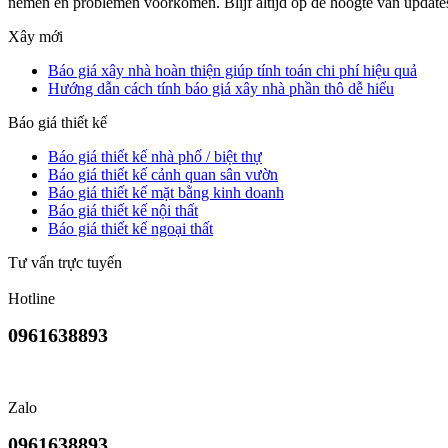
nemen en problemen voorkomen. Blijf altijd op de hoogte van updates 
Xây mới
Báo giá xây nhà hoàn thiện giúp tính toán chi phí hiệu quả
Hướng dẫn cách tính báo giá xây nhà phần thô dễ hiểu
Báo giá thiết kế
Báo giá thiết kế nhà phố / biệt thự
Báo giá thiết kế cảnh quan sân vườn
Báo giá thiết kế mặt bằng kinh doanh
Báo giá thiết kế nội thất
Báo giá thiết kế ngoại thất
Tư vấn trực tuyến
Hotline
0961638893
Zalo
0961638893