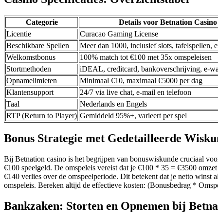
Categorie
Details voor Betnation Casino
Licentie
Curacao Gaming License
Beschikbare Spellen
Meer dan 1000, inclusief slots, tafelspellen, e
Welkomstbonus
100% match tot €100 met 35x omspeleisen
Stortmethoden
iDEAL, creditcard, bankoverschrijving, e-wa
Opnamelimieten
Minimaal €10, maximaal €5000 per dag
Klantensupport
24/7 via live chat, e-mail en telefoon
Taal
Nederlands en Engels
RTP (Return to Player)
Gemiddeld 95%+, varieert per spel
Bonus Strategie met Gedetailleerde Wisk
Bij Betnation casino is het begrijpen van bonuswiskunde cruciaal vo
€100 speelgeld. De omspeleis vereist dat je €100 * 35 = €3500 omzet
€140 verlies over de omspeelperiode. Dit betekent dat je netto winst a
omspeleis. Bereken altijd de effectieve kosten: (Bonusbedrag * Omspele
Bankzaken: Storten en Opnemen bij Betna