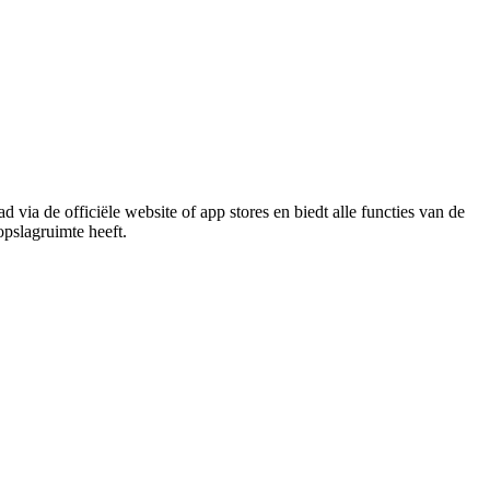
ia de officiële website of app stores en biedt alle functies van de
opslagruimte heeft.