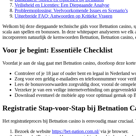
Veiligheid en Licenties: Een Diepgaande Analyse
Probleemoplossing: Veelvoorkomende Issues en Scenario’s
Uitgebreide FAQ: Antwoorden op Kritieke Vragen
Welkom bij deze diepgaande technische gids voor Betnation casino, spe
scala aan spellen en bonussen. In deze whitepaper analyseren we elk 
incorporeren natuurlijk de kernwoorden Betnation, Betnation casino, 
Voor je begint: Essentiële Checklist
Voordat je aan de slag gaat met Betnation casino, doorloop deze kor
Controleer of je 18 jaar of ouder bent en legaal in Nederland w
Zorg voor een geldig e-mailadres en telefoonnummer voor verifi
Lees de bonusvoorwaarden zorgvuldig door, vooral de omspele
Verzeker je van een veilige internetverbinding om gegevensle
Download eventueel de mobiele app voor optimaal gemak op Be
Registratie Stap-voor-Stap bij Betnation C
Het registratieproces bij Betnation casino is eenvoudig maar cruciaal.
Bezoek de website
https://bet-nation.com.nl/
via je browser.