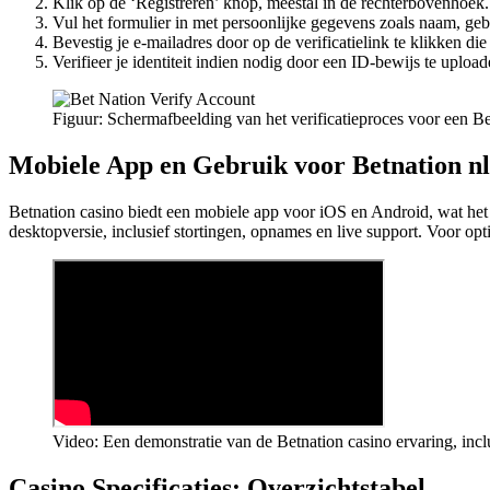
Klik op de ‘Registreren’ knop, meestal in de rechterbovenhoek.
Vul het formulier in met persoonlijke gegevens zoals naam, geb
Bevestig je e-mailadres door op de verificatielink te klikken di
Verifieer je identiteit indien nodig door een ID-bewijs te up
Figuur: Schermafbeelding van het verificatieproces voor een Bet
Mobiele App en Gebruik voor Betnation nl
Betnation casino biedt een mobiele app voor iOS en Android, wat het 
desktopversie, inclusief stortingen, opnames en live support. Voor opt
Video: Een demonstratie van de Betnation casino ervaring, inclus
Casino Specificaties: Overzichtstabel