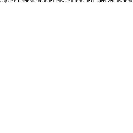
op de officiële site voor de nieuwste informatie en speel verantwoordel