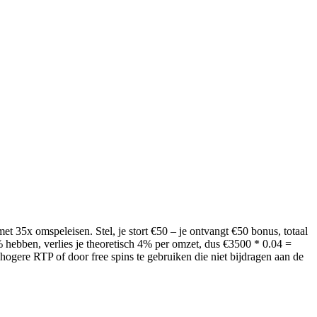
 35x omspeleisen. Stel, je stort €50 – je ontvangt €50 bonus, totaal
 hebben, verlies je theoretisch 4% per omzet, dus €3500 * 0.04 =
t hogere RTP of door free spins te gebruiken die niet bijdragen aan de