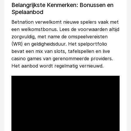
Belangrijkste Kenmerken: Bonussen en
Spelaanbod
Betnation verwelkomt nieuwe spelers vaak met
een welkomstbonus. Lees de voorwaarden altijd
zorgvuldig, met name de omspeelvereisten
(WR) en geldigheidsduur. Het spelportfolio
bevat een mix van slots, tafelspellen en live
casino games van gerenommeerde providers.
Het aanbod wordt regelmatig vernieuwd.