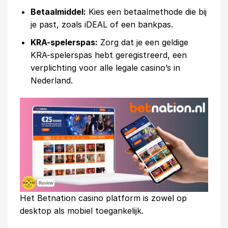
Betaalmiddel:
Kies een betaalmethode die bij
je past, zoals iDEAL of een bankpas.
KRA-spelerspas:
Zorg dat je een geldige
KRA-spelerspas hebt geregistreerd, een
verplichting voor alle legale casino’s in
Nederland.
Het Betnation casino platform is zowel op
desktop als mobiel toegankelijk.