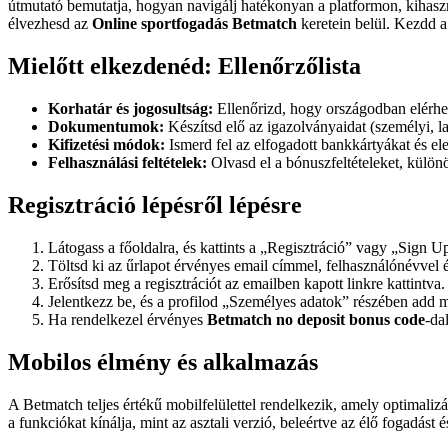
útmutató bemutatja, hogyan navigálj hatékonyan a platformon, kihasz
élvezhesd az
Online sportfogadás Betmatch
keretein belül. Kezdd 
Mielőtt elkezdenéd: Ellenőrzőlista
Korhatár és jogosultság:
Ellenőrizd, hogy országodban elérhető
Dokumentumok:
Készítsd elő az igazolványaidat (személyi, l
Kifizetési módok:
Ismerd fel az elfogadott bankkártyákat és elek
Felhasználási feltételek:
Olvasd el a bónuszfeltételeket, külön
Regisztráció lépésről lépésre
Látogass a főoldalra, és kattints a „Regisztráció” vagy „Sign 
Töltsd ki az űrlapot érvényes email címmel, felhasználónévvel é
Erősítsd meg a regisztrációt az emailben kapott linkre kattintva.
Jelentkezz be, és a profilod „Személyes adatok” részében add 
Ha rendelkezel érvényes
Betmatch no deposit bonus code
-da
Mobilos élmény és alkalmazás
A Betmatch teljes értékű mobilfelülettel rendelkezik, amely optimali
a funkciókat kínálja, mint az asztali verzió, beleértve az élő fogadást é