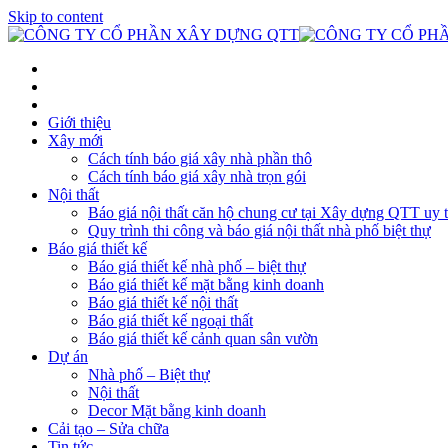
Skip to content
Giới thiệu
Xây mới
Cách tính báo giá xây nhà phần thô
Cách tính báo giá xây nhà trọn gói
Nội thất
Báo giá nội thất căn hộ chung cư tại Xây dựng QTT uy t
Quy trình thi công và báo giá nội thất nhà phố biệt thự
Báo giá thiết kế
Báo giá thiết kế nhà phố – biệt thự
Báo giá thiết kế mặt bằng kinh doanh
Báo giá thiết kế nội thất
Báo giá thiết kế ngoại thất
Báo giá thiết kế cảnh quan sân vườn
Dự án
Nhà phố – Biệt thự
Nội thất
Decor Mặt bằng kinh doanh
Cải tạo – Sửa chữa
Tin tức