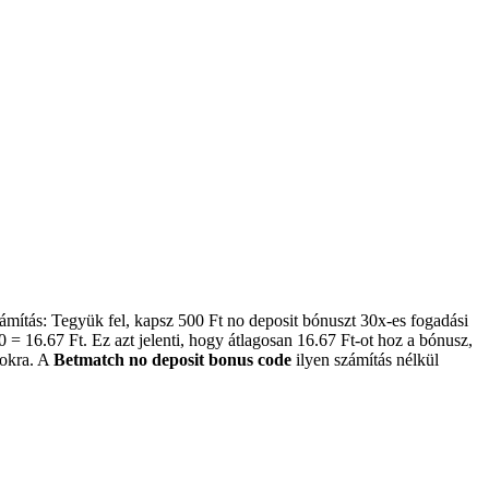
mítás: Tegyük fel, kapsz 500 Ft no deposit bónuszt 30x-es fogadási
0 = 16.67 Ft. Ez azt jelenti, hogy átlagosan 16.67 Ft-ot hoz a bónusz,
tokra. A
Betmatch no deposit bonus code
ilyen számítás nélkül