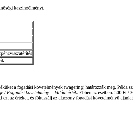
minőségi kaszinóélményt.
pénzvisszatérítés
ták
téküket a fogadási követelmények (wagering) határozzák meg. Példa szá
e / Fogadási követelmény = Valódi érték
. Ebben az esetben: 500 Ft / 3
ki ezt az értéket, és fókuszálj az alacsony fogadási követelményű ajánla