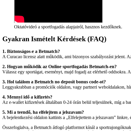
Oktatóvideó a sportfogadás alapjairól, hasznos kezdőknek.
Gyakran Ismételt Kérdések (FAQ)
1. Biztonságos-e a Betmatch?
A Curacao licensz alatt működik, ami bizonyos szabályozást jelent. Az
2. Hogyan működik az Online sportfogadás Betmatch-en?
Válassz egy sportágat, eseményt, majd fogadj az elérhető oddsokra. A
3. Hol találom a Betmatch no deposit bonus code-ot?
Leggyakrabban a promóciók oldalon, vagy partneri weboldalakon, hírl
4. Mennyi idő a kifizetés?
Az e-wallet kifizetések általában 0-24 órán belül teljesülnek, míg a 
5. Mi a teendő, ha elfelejtem a jelszavam?
A bejelentkezési oldalon kattints a „Elfelejtettem a jelszavam” linkre,
Összefoglalva, a Betmatch átfogó platformot kínál a sportrajongóknak. 