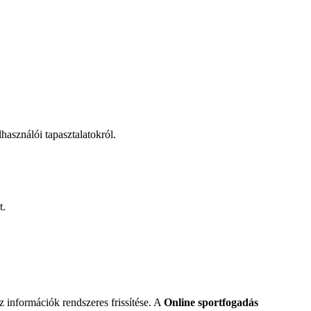
elhasználói tapasztalatokról.
t.
z információk rendszeres frissítése. A
Online sportfogadás