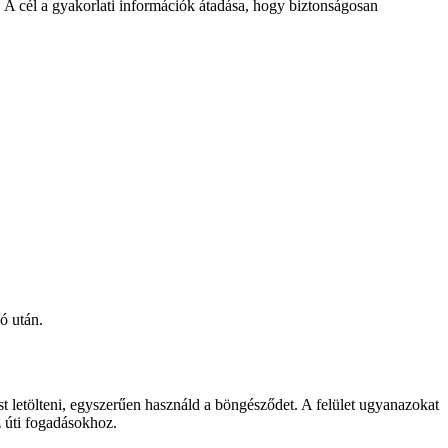
. A cél a gyakorlati információk átadása, hogy biztonságosan
ó után.
t letölteni, egyszerűen használd a böngésződet. A felület ugyanazokat
az úti fogadásokhoz.