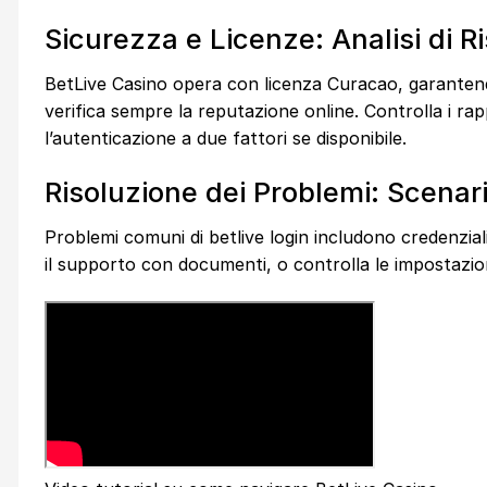
Sicurezza e Licenze: Analisi di R
BetLive Casino opera con licenza Curacao, garantend
verifica sempre la reputazione online. Controlla i rappo
l’autenticazione a due fattori se disponibile.
Risoluzione dei Problemi: Scenari
Problemi comuni di betlive login includono credenzia
il supporto con documenti, o controlla le impostazioni