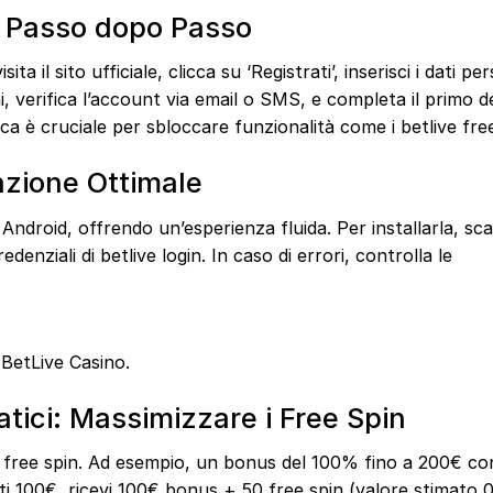
: Passo dopo Passo
ta il sito ufficiale, clicca su ‘Registrati’, inserisci i dati per
i, verifica l’account via email o SMS, e completa il primo 
ica è cruciale per sbloccare funzionalità come i betlive free
azione Ottimale
 Android, offrendo un’esperienza fluida. Per installarla, sca
edenziali di betlive login. In caso di errori, controlla le
BetLive Casino.
tici: Massimizzare i Free Spin
e free spin. Ad esempio, un bonus del 100% fino a 200€ co
ti 100€, ricevi 100€ bonus + 50 free spin (valore stimato 