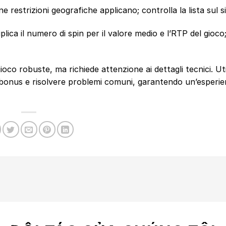
e restrizioni geografiche applicano; controlla la lista sul si
plica il numero di spin per il valore medio e l’RTP del gioco;
oco robuste, ma richiede attenzione ai dettagli tecnici. Uti
i bonus e risolvere problemi comuni, garantendo un’esperi