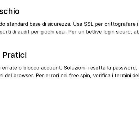
ischio
o standard base di sicurezza. Usa SSL per crittografare i
rti di audit per giochi equi. Per un betlive login sicuro, abi
 Pratici
li errate o blocco account. Soluzioni: resetta la password,
 del browser. Per errori nei free spin, verifica i termini de