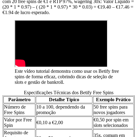
com 20 free spins de €1 e RTP 97%, wagering 30x: Valor Líquido =
(20 * 1 * 0.97) – ( (20 * 1 * 0.97) * 30 * 0.03) = €19.40 – €17.46 =
€1.94 de lucro esperado.
Este vídeo tutorial demonstra como usar os Betify free
spins de forma eficaz, cobrindo dicas de seleção de
slots e gestão de bankroll.
Especificações Técnicas dos Betify Free Spins
Parâmetro
Detalhe Típico
Exemplo Prático
Número de
10 a 100, dependendo da
50 free spins para
Free Spins
promoção
novos jogadores
Valor por Free
€0,50 por spin em
€0,10 a €2,00
Spin
slots selecionados
Requisito de
35x, comum em