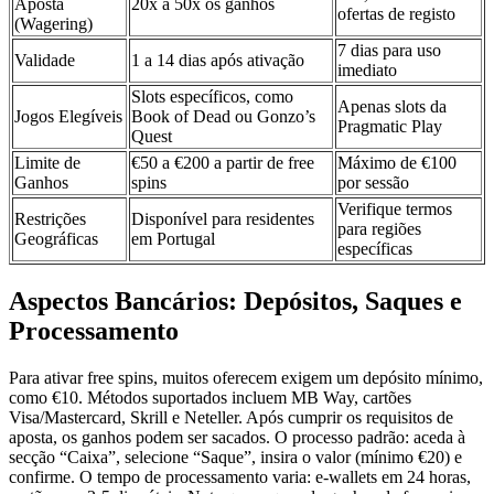
Aposta
20x a 50x os ganhos
ofertas de registo
(Wagering)
7 dias para uso
Validade
1 a 14 dias após ativação
imediato
Slots específicos, como
Apenas slots da
Jogos Elegíveis
Book of Dead ou Gonzo’s
Pragmatic Play
Quest
Limite de
€50 a €200 a partir de free
Máximo de €100
Ganhos
spins
por sessão
Verifique termos
Restrições
Disponível para residentes
para regiões
Geográficas
em Portugal
específicas
Aspectos Bancários: Depósitos, Saques e
Processamento
Para ativar free spins, muitos oferecem exigem um depósito mínimo,
como €10. Métodos suportados incluem MB Way, cartões
Visa/Mastercard, Skrill e Neteller. Após cumprir os requisitos de
aposta, os ganhos podem ser sacados. O processo padrão: aceda à
secção “Caixa”, selecione “Saque”, insira o valor (mínimo €20) e
confirme. O tempo de processamento varia: e-wallets em 24 horas,