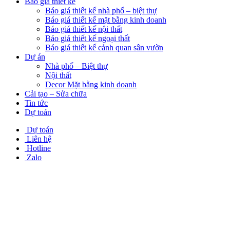
Báo giá thiết kế
Báo giá thiết kế nhà phố – biệt thự
Báo giá thiết kế mặt bằng kinh doanh
Báo giá thiết kế nội thất
Báo giá thiết kế ngoại thất
Báo giá thiết kế cảnh quan sân vườn
Dự án
Nhà phố – Biệt thự
Nội thất
Decor Mặt bằng kinh doanh
Cải tạo – Sửa chữa
Tin tức
Dự toán
Dự toán
Liên hệ
Hotline
Zalo