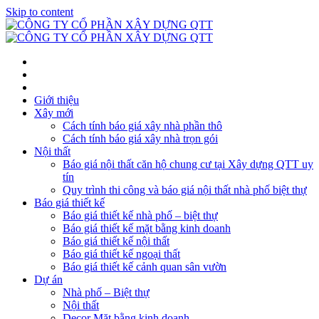
Skip to content
Giới thiệu
Xây mới
Cách tính báo giá xây nhà phần thô
Cách tính báo giá xây nhà trọn gói
Nội thất
Báo giá nội thất căn hộ chung cư tại Xây dựng QTT uy
tín
Quy trình thi công và báo giá nội thất nhà phố biệt thự
Báo giá thiết kế
Báo giá thiết kế nhà phố – biệt thự
Báo giá thiết kế mặt bằng kinh doanh
Báo giá thiết kế nội thất
Báo giá thiết kế ngoại thất
Báo giá thiết kế cảnh quan sân vườn
Dự án
Nhà phố – Biệt thự
Nội thất
Decor Mặt bằng kinh doanh