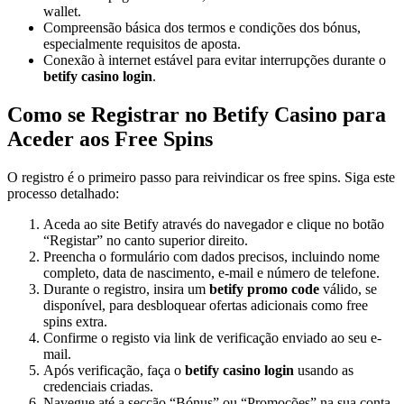
wallet.
Compreensão básica dos termos e condições dos bónus,
especialmente requisitos de aposta.
Conexão à internet estável para evitar interrupções durante o
betify casino login
.
Como se Registrar no Betify Casino para
Aceder aos Free Spins
O registro é o primeiro passo para reivindicar os free spins. Siga este
processo detalhado:
Aceda ao site Betify através do navegador e clique no botão
“Registar” no canto superior direito.
Preencha o formulário com dados precisos, incluindo nome
completo, data de nascimento, e-mail e número de telefone.
Durante o registro, insira um
betify promo code
válido, se
disponível, para desbloquear ofertas adicionais como free
spins extra.
Confirme o registo via link de verificação enviado ao seu e-
mail.
Após verificação, faça o
betify casino login
usando as
credenciais criadas.
Navegue até a secção “Bónus” ou “Promoções” na sua conta