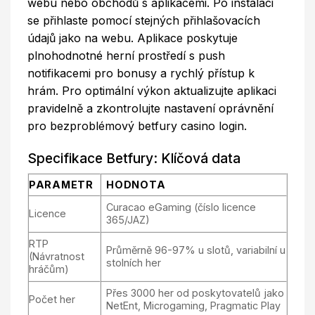
webu nebo obchodů s aplikacemi. Po instalaci
se přihlaste pomocí stejných přihlašovacích
údajů jako na webu. Aplikace poskytuje
plnohodnotné herní prostředí s push
notifikacemi pro bonusy a rychlý přístup k
hrám. Pro optimální výkon aktualizujte aplikaci
pravidelně a zkontrolujte nastavení oprávnění
pro bezproblémový betfury casino login.
Specifikace Betfury: Klíčová data
PARAMETR
HODNOTA
Curacao eGaming (číslo licence
Licence
365/JAZ)
RTP
Průměrně 96-97% u slotů, variabilní u
(Návratnost
stolních her
hráčům)
Přes 3000 her od poskytovatelů jako
Počet her
NetEnt, Microgaming, Pragmatic Play