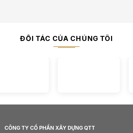
ĐỐI TÁC CỦA CHÚNG TÔI
CÔNG TY CỔ PHẦN XÂY DỰNG QTT