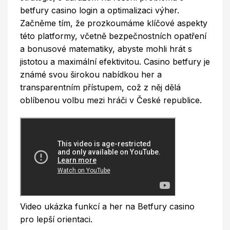
betfury casino login a optimalizaci výher.
Začněme tím, že prozkoumáme klíčové aspekty
této platformy, včetně bezpečnostních opatření
a bonusové matematiky, abyste mohli hrát s
jistotou a maximální efektivitou. Casino betfury je
známé svou širokou nabídkou her a
transparentním přístupem, což z něj dělá
oblíbenou volbu mezi hráči v České republice.
Video ukázka funkcí a her na Betfury casino
pro lepší orientaci.