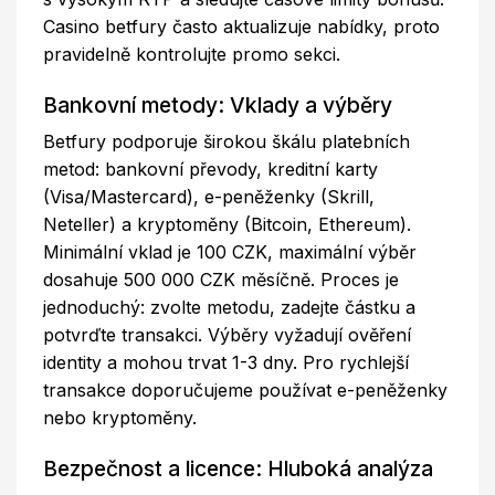
Casino betfury často aktualizuje nabídky, proto
pravidelně kontrolujte promo sekci.
Bankovní metody: Vklady a výběry
Betfury podporuje širokou škálu platebních
metod: bankovní převody, kreditní karty
(Visa/Mastercard), e-peněženky (Skrill,
Neteller) a kryptoměny (Bitcoin, Ethereum).
Minimální vklad je 100 CZK, maximální výběr
dosahuje 500 000 CZK měsíčně. Proces je
jednoduchý: zvolte metodu, zadejte částku a
potvrďte transakci. Výběry vyžadují ověření
identity a mohou trvat 1-3 dny. Pro rychlejší
transakce doporučujeme používat e-peněženky
nebo kryptoměny.
Bezpečnost a licence: Hluboká analýza