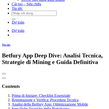
Cải tạo – Sửa chữa
Tin tức
Dự toán
Dự toán
Tin tức
Betfury App Deep Dive: Analisi Tecnica,
Strategie di Mining e Guida Definitiva
Contents
Prima di Iniziare: Checklist Essenziale
Registrazione e Verifica: Procedura Tecnica
Analisi della Betfury App: Ottimizzazione Mobile
Specifiche Tecniche della Piattaforma