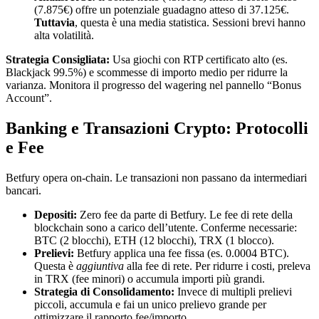
(7.875€) offre un potenziale guadagno atteso di 37.125€.
Tuttavia
, questa è una media statistica. Sessioni brevi hanno
alta volatilità.
Strategia Consigliata:
Usa giochi con RTP certificato alto (es.
Blackjack 99.5%) e scommesse di importo medio per ridurre la
varianza. Monitora il progresso del wagering nel pannello “Bonus
Account”.
Banking e Transazioni Crypto: Protocolli
e Fee
Betfury opera on-chain. Le transazioni non passano da intermediari
bancari.
Depositi:
Zero fee da parte di Betfury. Le fee di rete della
blockchain sono a carico dell’utente. Conferme necessarie:
BTC (2 blocchi), ETH (12 blocchi), TRX (1 blocco).
Prelievi:
Betfury applica una fee fissa (es. 0.0004 BTC).
Questa è
aggiuntiva
alla fee di rete. Per ridurre i costi, preleva
in TRX (fee minori) o accumula importi più grandi.
Strategia di Consolidamento:
Invece di multipli prelievi
piccoli, accumula e fai un unico prelievo grande per
ottimizzare il rapporto fee/importo.