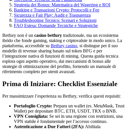
Strategia dei Bonus: Matematica del Wagering e ROI
Banking e Transazioni Crypto: Protocolli e Fee
Sicurezza e Fair Play: Audit e Trasparenza
Troubleshooting Tecnico: Scenari e Soluzioni
FAQ Estesa: Domande Tecniche e Strategiche
Betfury non è un
casino betfury
tradizionale, ma un ecosistema
ibrido che fonde gaming, staking e criptovalute in modo unico. La
piattaforma, accessibile su
Betfury casino
, si distingue per il suo
modello di revenue sharing basato sul token BFG e per
l’integrazione nativa di funzioni di mining. Questa guida tecnica
esplora ogni aspetto operativo, dai meccanismi di bonus alle
strategie di ottimizzazione del profitto, fornendo un manuale di
riferimento completo per utenti avanzati.
Prima di Iniziare: Checklist Essenziale
Per massimizzare l’esperienza su Betfury, verifica questi requisiti:
Portafoglio Crypto:
Prepara un wallet (es. MetaMask, Trust
Wallet) per depositare BTC, ETH, USDT, TRX o BNB.
VPN Consigliata:
Se sei in una regione con restrizioni, una
VPN stabile è fondamentale per l’accesso continuo.
Autenticazione a Due Fattori (2FA):
Abilitala