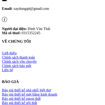
Email:
xaydungqtt@gmail.com
Người đại diện:
Đinh Văn Thái
Mã số thuế:
0315352245
VỀ CHÚNG TÔI
Giới thiệu
Chính sách thanh toán
Chính sách vận chuyển
Chính sách bảo mật
Liên hệ
BÁO GIÁ
Báo giá thiết kế nhà phố/ biệt thự
Báo giá thiết kế mặt bằng kinh doanh
Báo giá thiết kế ngoại thất
Báo giá thiết kế nội thất