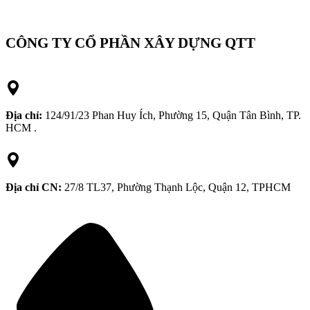
CÔNG TY CỔ PHẦN XÂY DỰNG QTT
Địa chỉ:
124/91/23 Phan Huy Ích, Phường 15, Quận Tân Bình, TP.
HCM .
Địa chỉ CN:
27/8 TL37, Phường Thạnh Lộc, Quận 12, TPHCM