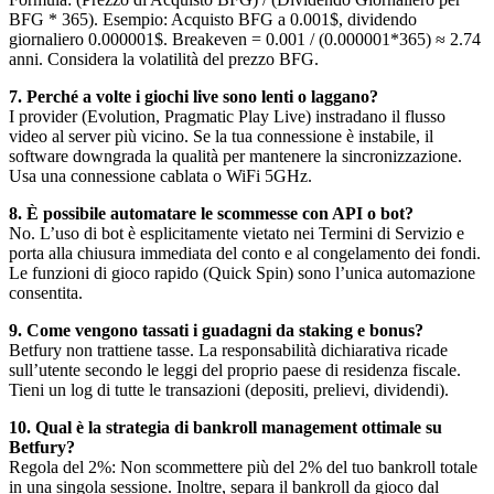
BFG * 365). Esempio: Acquisto BFG a 0.001$, dividendo
giornaliero 0.000001$. Breakeven = 0.001 / (0.000001*365) ≈ 2.74
anni. Considera la volatilità del prezzo BFG.
7. Perché a volte i giochi live sono lenti o laggano?
I provider (Evolution, Pragmatic Play Live) instradano il flusso
video al server più vicino. Se la tua connessione è instabile, il
software downgrada la qualità per mantenere la sincronizzazione.
Usa una connessione cablata o WiFi 5GHz.
8. È possibile automatare le scommesse con API o bot?
No. L’uso di bot è esplicitamente vietato nei Termini di Servizio e
porta alla chiusura immediata del conto e al congelamento dei fondi.
Le funzioni di gioco rapido (Quick Spin) sono l’unica automazione
consentita.
9. Come vengono tassati i guadagni da staking e bonus?
Betfury non trattiene tasse. La responsabilità dichiarativa ricade
sull’utente secondo le leggi del proprio paese di residenza fiscale.
Tieni un log di tutte le transazioni (depositi, prelievi, dividendi).
10. Qual è la strategia di bankroll management ottimale su
Betfury?
Regola del 2%: Non scommettere più del 2% del tuo bankroll totale
in una singola sessione. Inoltre, separa il bankroll da gioco dal