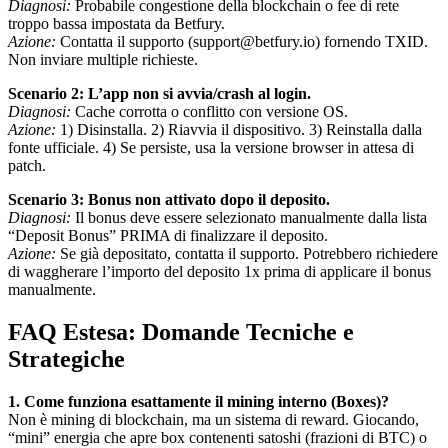
Diagnosi:
Probabile congestione della blockchain o fee di rete
troppo bassa impostata da Betfury.
Azione:
Contatta il supporto (support@betfury.io) fornendo TXID.
Non inviare multiple richieste.
Scenario 2: L’app non si avvia/crash al login.
Diagnosi:
Cache corrotta o conflitto con versione OS.
Azione:
1) Disinstalla. 2) Riavvia il dispositivo. 3) Reinstalla dalla
fonte ufficiale. 4) Se persiste, usa la versione browser in attesa di
patch.
Scenario 3: Bonus non attivato dopo il deposito.
Diagnosi:
Il bonus deve essere selezionato manualmente dalla lista
“Deposit Bonus” PRIMA di finalizzare il deposito.
Azione:
Se già depositato, contatta il supporto. Potrebbero richiedere
di waggherare l’importo del deposito 1x prima di applicare il bonus
manualmente.
FAQ Estesa: Domande Tecniche e
Strategiche
1. Come funziona esattamente il mining interno (Boxes)?
Non è mining di blockchain, ma un sistema di reward. Giocando,
“mini” energia che apre box contenenti satoshi (frazioni di BTC) o