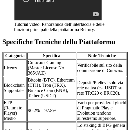
Tutorial video: Panoramica dell’interfaccia e delle
funzioni principali della piattaforma Betfury.
Specifiche Tecniche della Piattaforma
Categoria
Specifica
Note Tecniche
Curacao eGaming
Verificabile sul sito della
Licenze
(Master License No.
commissione di Curacao.
365/JAZ)
Bitcoin (BTC), Ethereum
Depositi/Prelievi solo via
Blockchain
(ETH), Tron (TRX),
rete nativa (es. USDT su
Supportate
Binance Coin (BNB),
rete TRC20 o ERC20).
Tether (USDT)
RTP
Varia per provider. I giochi
(Return to
di Pragmatic Play e
96.2% – 97.8%
Player)
Evolution tendono
Medio
all’estremo superiore.
Lo staking di BFG genera