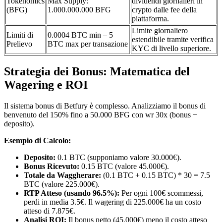
Tokenomics
Max Supply:
dividendi giornalieri in
(BFG)
1.000.000.000 BFG
crypto dalle fee della
piattaforma.
Limite giornaliero
Limiti di
0.0004 BTC min – 5
estendibile tramite verifica
Prelievo
BTC max per transazione
KYC di livello superiore.
Strategia dei Bonus: Matematica del
Wagering e ROI
Il sistema bonus di Betfury è complesso. Analizziamo il bonus di
benvenuto del 150% fino a 50.000 BFG con wr 30x (bonus +
deposito).
Esempio di Calcolo:
Deposito:
0.1 BTC (supponiamo valore 30.000€).
Bonus Ricevuto:
0.15 BTC (valore 45.000€).
Totale da Waggherare:
(0.1 BTC + 0.15 BTC) * 30 = 7.5
BTC (valore 225.000€).
RTP Atteso (usando 96.5%):
Per ogni 100€ scommessi,
perdi in media 3.5€. Il wagering di 225.000€ ha un costo
atteso di 7.875€.
Analisi ROI:
Il bonus netto (45.000€) meno il costo atteso