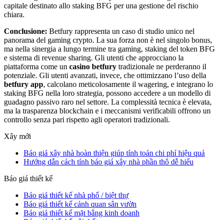
capitale destinato allo staking BFG per una gestione del rischio
chiara.
Conclusione:
Betfury rappresenta un caso di studio unico nel
panorama del gaming crypto. La sua forza non è nel singolo bonus,
ma nella sinergia a lungo termine tra gaming, staking del token BFG
e sistema di revenue sharing. Gli utenti che approcciano la
piattaforma come un
casino betfury
tradizionale ne perderanno il
potenziale. Gli utenti avanzati, invece, che ottimizzano l’uso della
betfury app
, calcolano meticolosamente il wagering, e integrano lo
staking BFG nella loro strategia, possono accedere a un modello di
guadagno passivo raro nel settore. La complessità tecnica è elevata,
ma la trasparenza blockchain e i meccanismi verificabili offrono un
controllo senza pari rispetto agli operatori tradizionali.
Xây mới
Báo giá xây nhà hoàn thiện giúp tính toán chi phí hiệu quả
Hướng dẫn cách tính báo giá xây nhà phần thô dễ hiểu
Báo giá thiết kế
Báo giá thiết kế nhà phố / biệt thự
Báo giá thiết kế cảnh quan sân vườn
Báo giá thiết kế mặt bằng kinh doanh