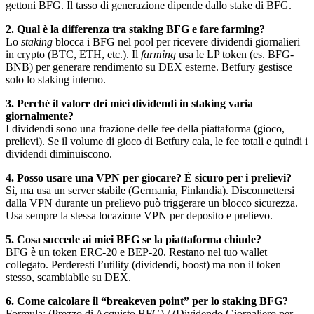
gettoni BFG. Il tasso di generazione dipende dallo stake di BFG.
2. Qual è la differenza tra staking BFG e fare farming?
Lo
staking
blocca i BFG nel pool per ricevere dividendi giornalieri
in crypto (BTC, ETH, etc.). Il
farming
usa le LP token (es. BFG-
BNB) per generare rendimento su DEX esterne. Betfury gestisce
solo lo staking interno.
3. Perché il valore dei miei dividendi in staking varia
giornalmente?
I dividendi sono una frazione delle fee della piattaforma (gioco,
prelievi). Se il volume di gioco di Betfury cala, le fee totali e quindi i
dividendi diminuiscono.
4. Posso usare una VPN per giocare? È sicuro per i prelievi?
Sì, ma usa un server stabile (Germania, Finlandia). Disconnettersi
dalla VPN durante un prelievo può triggerare un blocco sicurezza.
Usa sempre la stessa locazione VPN per deposito e prelievo.
5. Cosa succede ai miei BFG se la piattaforma chiude?
BFG è un token ERC-20 e BEP-20. Restano nel tuo wallet
collegato. Perderesti l’utility (dividendi, boost) ma non il token
stesso, scambiabile su DEX.
6. Come calcolare il “breakeven point” per lo staking BFG?
Formula: (Prezzo di Acquisto BFG) / (Dividendo Giornaliero per