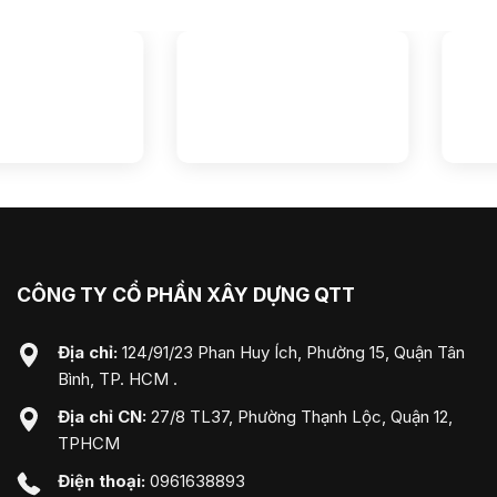
CÔNG TY CỔ PHẦN XÂY DỰNG QTT
Địa chỉ:
124/91/23 Phan Huy Ích, Phường 15, Quận Tân
Bình, TP. HCM .
Địa chỉ CN:
27/8 TL37, Phường Thạnh Lộc, Quận 12,
TPHCM
Điện thoại:
0961638893