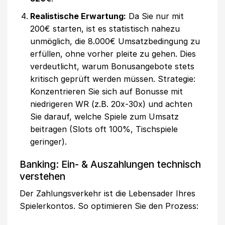
Realistische Erwartung:
Da Sie nur mit
200€ starten, ist es statistisch nahezu
unmöglich, die 8.000€ Umsatzbedingung zu
erfüllen, ohne vorher pleite zu gehen. Dies
verdeutlicht, warum Bonusangebote stets
kritisch geprüft werden müssen. Strategie:
Konzentrieren Sie sich auf Bonusse mit
niedrigeren WR (z.B. 20x-30x) und achten
Sie darauf, welche Spiele zum Umsatz
beitragen (Slots oft 100%, Tischspiele
geringer).
Banking: Ein- & Auszahlungen technisch
verstehen
Der Zahlungsverkehr ist die Lebensader Ihres
Spielerkontos. So optimieren Sie den Prozess: