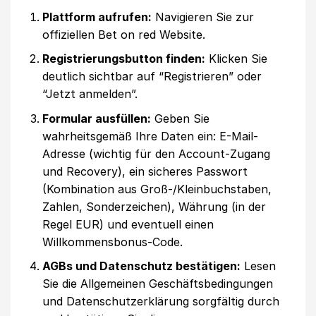
Plattform aufrufen:
Navigieren Sie zur
offiziellen Bet on red Website.
Registrierungsbutton finden:
Klicken Sie
deutlich sichtbar auf “Registrieren” oder
“Jetzt anmelden”.
Formular ausfüllen:
Geben Sie
wahrheitsgemäß Ihre Daten ein: E-Mail-
Adresse (wichtig für den Account-Zugang
und Recovery), ein sicheres Passwort
(Kombination aus Groß-/Kleinbuchstaben,
Zahlen, Sonderzeichen), Währung (in der
Regel EUR) und eventuell einen
Willkommensbonus-Code.
AGBs und Datenschutz bestätigen:
Lesen
Sie die Allgemeinen Geschäftsbedingungen
und Datenschutzerklärung sorgfältig durch