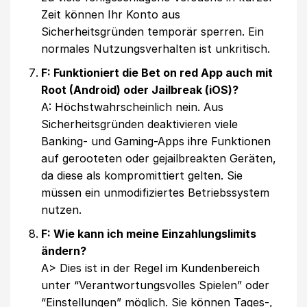
Zeit können Ihr Konto aus
Sicherheitsgründen temporär sperren. Ein
normales Nutzungsverhalten ist unkritisch.
F: Funktioniert die Bet on red App auch mit
Root (Android) oder Jailbreak (iOS)?
A: Höchstwahrscheinlich nein. Aus
Sicherheitsgründen deaktivieren viele
Banking- und Gaming-Apps ihre Funktionen
auf gerooteten oder gejailbreakten Geräten,
da diese als kompromittiert gelten. Sie
müssen ein unmodifiziertes Betriebssystem
nutzen.
F: Wie kann ich meine Einzahlungslimits
ändern?
A> Dies ist in der Regel im Kundenbereich
unter “Verantwortungsvolles Spielen” oder
“Einstellungen” möglich. Sie können Tages-,