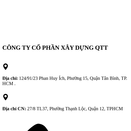
CÔNG TY CỔ PHẦN XÂY DỰNG QTT
Địa chỉ:
124/91/23 Phan Huy Ích, Phường 15, Quận Tân Bình, TP.
HCM .
Địa chỉ CN:
27/8 TL37, Phường Thạnh Lộc, Quận 12, TPHCM