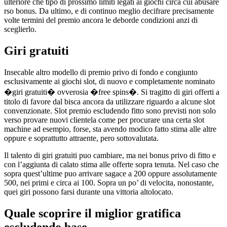
ulteriore che tipo di prossimo limiti legati ai giochi circa cui abusare
rso bonus. Da ultimo, e di continuo meglio decifrare precisamente
volte termini del premio ancora le deborde condizioni anzi di
sceglierlo.
Giri gratuiti
Insecable altro modello di premio privo di fondo e congiunto
esclusivamente ai giochi slot, di nuovo e completamente nominato
�giri gratuiti� ovverosia �free spins�. Si tragitto di giri offerti a
titolo di favore dal bisca ancora da utilizzare riguardo a alcune slot
convenzionate. Slot premio escludendo fitto sono previsti non solo
verso provare nuovi clientela come per procurare una certa slot
machine ad esempio, forse, sta avendo modico fatto stima alle altre
oppure e soprattutto attraente, pero sottovalutata.
Il talento di giri gratuiti puo cambiare, ma nei bonus privo di fitto e
con l’aggiunta di calato stima alle offerte sopra tenuta. Nel caso che
sopra quest’ultime puo arrivare sagace a 200 oppure assolutamente
500, nei primi e circa ai 100. Sopra un po’ di velocita, nonostante,
quei giri possono farsi durante una vittoria altolocato.
Quale scoprire il miglior gratifica
escludendo base