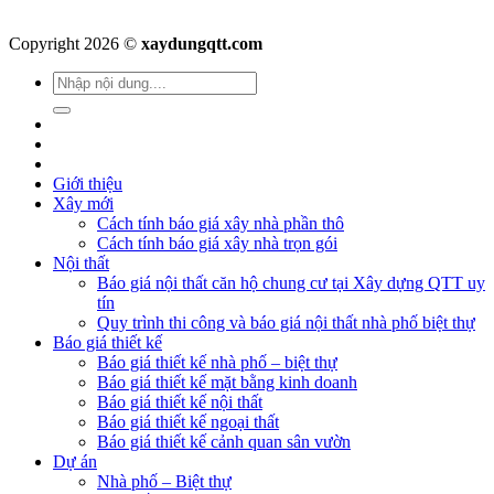
Copyright 2026 ©
xaydungqtt.com
Giới thiệu
Xây mới
Cách tính báo giá xây nhà phần thô
Cách tính báo giá xây nhà trọn gói
Nội thất
Báo giá nội thất căn hộ chung cư tại Xây dựng QTT uy
tín
Quy trình thi công và báo giá nội thất nhà phố biệt thự
Báo giá thiết kế
Báo giá thiết kế nhà phố – biệt thự
Báo giá thiết kế mặt bằng kinh doanh
Báo giá thiết kế nội thất
Báo giá thiết kế ngoại thất
Báo giá thiết kế cảnh quan sân vườn
Dự án
Nhà phố – Biệt thự