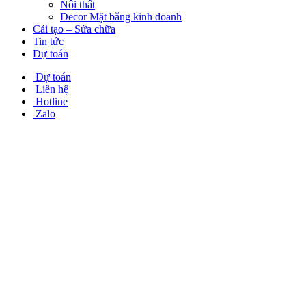
Nội thất
Decor Mặt bằng kinh doanh
Cải tạo – Sửa chữa
Tin tức
Dự toán
Dự toán
Liên hệ
Hotline
Zalo