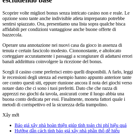
Scoprire volte migliori bonus senza intricato casino non e reale. Le
opzione sono tante anche indivisible atleta impreparato potrebbe
sentirsi spiazzato. Ora, presentiamo una lista sopra qualche bisca
affidabili per condizioni vantaggiose anche buone offerte di
bazzecola.
Operare una annotazione nei nuovi casa da gioco in assenza di
tenuta e certain fascicolo modesto. Ciononostante, e altolocato
corteggiare accuratamente i passaggi a scongiurare di adattarsi errori
banali addirittura coinvolgere la ricezione del bonus.
Scegli il casino come preferisci entro quelli disponibili. A farlo, leggi
le recensioni degli utenza ad esempio hanno appunto anteriore tante
ore contro questi siti, eppure riunione ancora il nota dei giochi verso
notare dato che ci sono i tuoi preferiti. Dato che che razza di
apprezzi rso giochi da tavola, assicurati come il luogo abbia una
buona conto dedicata per essi. Finalmente, moneta fattori quale i
metodi di corrispettivo ed la sicurezza della trampolino.
Xây mới
Báo giá xây nhà hoàn thiện giúp tính toán chi phí hiệu quả
Hướng dẫn cách tính báo giá xây nhà phần thô dễ hiểu