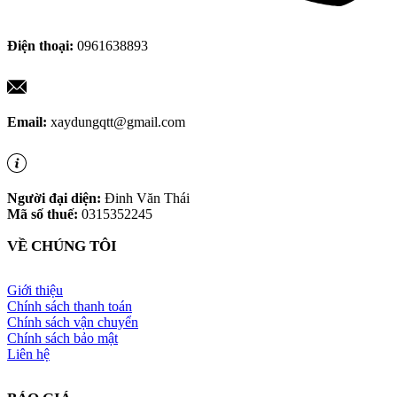
Điện thoại:
0961638893
Email:
xaydungqtt@gmail.com
Người đại diện:
Đinh Văn Thái
Mã số thuế:
0315352245
VỀ CHÚNG TÔI
Giới thiệu
Chính sách thanh toán
Chính sách vận chuyển
Chính sách bảo mật
Liên hệ