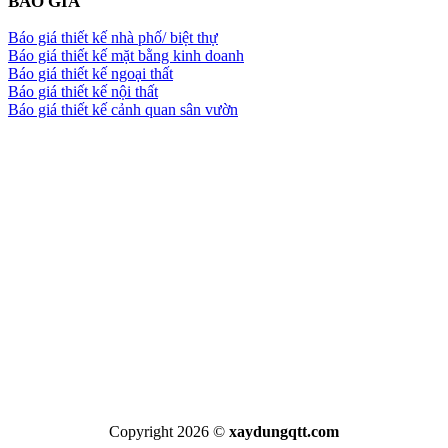
BÁO GIÁ
Báo giá thiết kế nhà phố/ biệt thự
Báo giá thiết kế mặt bằng kinh doanh
Báo giá thiết kế ngoại thất
Báo giá thiết kế nội thất
Báo giá thiết kế cảnh quan sân vườn
Copyright 2026 ©
xaydungqtt.com