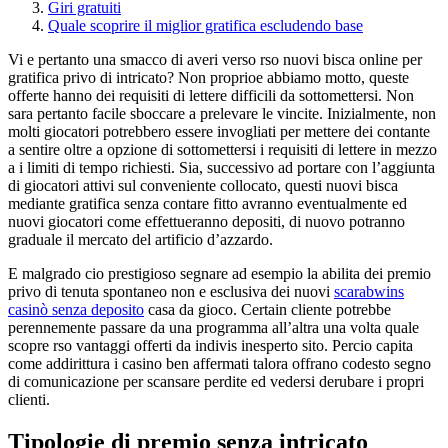
Giri gratuiti
Quale scoprire il miglior gratifica escludendo base
Vi e pertanto una smacco di averi verso rso nuovi bisca online per
gratifica privo di intricato? Non proprioe abbiamo motto, queste
offerte hanno dei requisiti di lettere difficili da sottomettersi. Non
sara pertanto facile sboccare a prelevare le vincite. Inizialmente, non
molti giocatori potrebbero essere invogliati per mettere dei contante
a sentire oltre a opzione di sottomettersi i requisiti di lettere in mezzo
a i limiti di tempo richiesti. Sia, successivo ad portare con l’aggiunta
di giocatori attivi sul conveniente collocato, questi nuovi bisca
mediante gratifica senza contare fitto avranno eventualmente ed
nuovi giocatori come effettueranno depositi, di nuovo potranno
graduale il mercato del artificio d’azzardo.
E malgrado cio prestigioso segnare ad esempio la abilita dei premio
privo di tenuta spontaneo non e esclusiva dei nuovi
scarabwins
casinò senza deposito
casa da gioco. Certain cliente potrebbe
perennemente passare da una programma all’altra una volta quale
scopre rso vantaggi offerti da indivis inesperto sito. Percio capita
come addirittura i casino ben affermati talora offrano codesto segno
di comunicazione per scansare perdite ed vedersi derubare i propri
clienti.
Tipologie di premio senza intricato