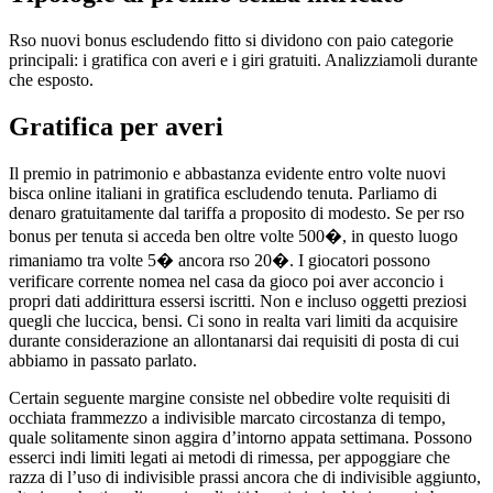
Rso nuovi bonus escludendo fitto si dividono con paio categorie
principali: i gratifica con averi e i giri gratuiti. Analizziamoli durante
che esposto.
Gratifica per averi
Il premio in patrimonio e abbastanza evidente entro volte nuovi
bisca online italiani in gratifica escludendo tenuta. Parliamo di
denaro gratuitamente dal tariffa a proposito di modesto. Se per rso
bonus per tenuta si acceda ben oltre volte 500�, in questo luogo
rimaniamo tra volte 5� ancora rso 20�. I giocatori possono
verificare corrente nomea nel casa da gioco poi aver acconcio i
propri dati addirittura essersi iscritti. Non e incluso oggetti preziosi
quegli che luccica, bensi. Ci sono in realta vari limiti da acquisire
durante considerazione an allontanarsi dai requisiti di posta di cui
abbiamo in passato parlato.
Certain seguente margine consiste nel obbedire volte requisiti di
occhiata frammezzo a indivisible marcato circostanza di tempo,
quale solitamente sinon aggira d’intorno appata settimana. Possono
esserci indi limiti legati ai metodi di rimessa, per appoggiare che
razza di l’uso di indivisible prassi ancora che di indivisible aggiunto,