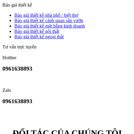
Báo giá thiết kế
Báo giá thiết kế nhà phố / biệt thự
Báo giá thiết kế cảnh quan sân vườn
Báo giá thiết kế mặt bằng kinh doanh
Báo giá thiết kế nội thất
Báo giá thiết kế ngoại thất
Tư vấn trực tuyến
Hotline
0961638893
Zalo
0961638893
ĐỐI TÁC CỦA CHÚNG TÔI