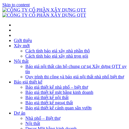
Skip to content
Giới thiệu
Xây mới
Cách tính báo giá xây nhà phần thô
Cách tính báo giá xây nhà trọn gói
Nội thất
Báo giá nội thất căn hộ chung cư tại Xây dựng QTT uy
tín
Quy trình thi công và báo giá nội thất nhà phố biệt thự
Báo giá thiết kế
Báo giá thiết kế nhà phố – biệt thự
Báo giá thiết kế mặt bằng kinh doanh
Báo giá thiết kế nội thất
Báo giá thiết kế ngoại thất
Báo giá thiết kế cảnh quan sân vườn
Dự án
Nhà phố – Biệt thự
Nội thất
Decor Mặt bằng kinh doanh