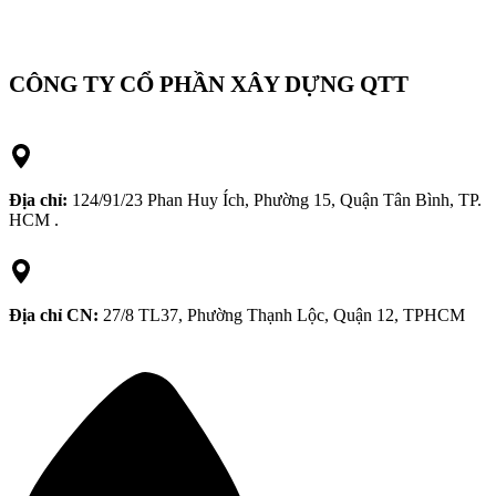
CÔNG TY CỔ PHẦN XÂY DỰNG QTT
Địa chỉ:
124/91/23 Phan Huy Ích, Phường 15, Quận Tân Bình, TP.
HCM .
Địa chỉ CN:
27/8 TL37, Phường Thạnh Lộc, Quận 12, TPHCM