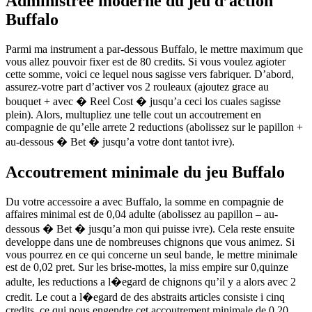
Administree moderne du jeu d’action
Buffalo
Parmi ma instrument a par-dessous Buffalo, le mettre maximum que
vous allez pouvoir fixer est de 80 credits. Si vous voulez agioter
cette somme, voici ce lequel nous sagisse vers fabriquer. D’abord,
assurez-votre part d’activer vos 2 rouleaux (ajoutez grace au
bouquet + avec � Reel Cost � jusqu’a ceci los cuales sagisse
plein). Alors, multupliez une telle cout un accoutrement en
compagnie de qu’elle arrete 2 reductions (abolissez sur le papillon +
au-dessous � Bet � jusqu’a votre dont tantot ivre).
Accoutrement minimale du jeu Buffalo
Du votre accessoire a avec Buffalo, la somme en compagnie de
affaires minimal est de 0,04 adulte (abolissez au papillon – au-
dessous � Bet � jusqu’a mon qui puisse ivre). Cela reste ensuite
developpe dans une de nombreuses chignons que vous animez. Si
vous pourrez en ce qui concerne un seul bande, le mettre minimale
est de 0,02 pret. Sur les brise-mottes, la miss empire sur 0,quinze
adulte, les reductions a l�egard de chignons qu’il y a alors avec 2
credit. Le cout a l�egard de des abstraits articles consiste i cinq
credits, ce qui nous engendre cet accoutrement minimale de 0,20