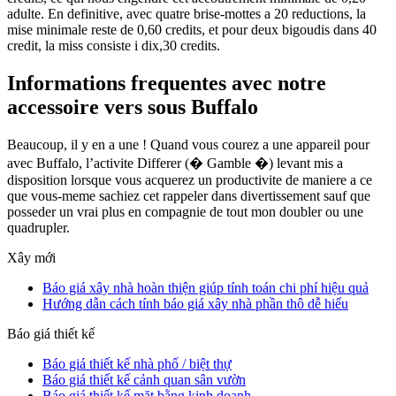
adulte. En definitive, avec quatre brise-mottes a 20 reductions, la
mise minimale reste de 0,60 credits, et pour deux bigoudis dans 40
credit, la miss consiste i dix,30 credits.
Informations frequentes avec notre
accessoire vers sous Buffalo
Beaucoup, il y en a une ! Quand vous courez a une appareil pour
avec Buffalo, l’activite Differer (� Gamble �) levant mis a
disposition lorsque vous acquerez un productivite de maniere a ce
que vous-meme sachiez cet rappeler dans divertissement sauf que
posseder un vrai plus en compagnie de tout mon doubler ou une
quadrupler.
Xây mới
Báo giá xây nhà hoàn thiện giúp tính toán chi phí hiệu quả
Hướng dẫn cách tính báo giá xây nhà phần thô dễ hiểu
Báo giá thiết kế
Báo giá thiết kế nhà phố / biệt thự
Báo giá thiết kế cảnh quan sân vườn
Báo giá thiết kế mặt bằng kinh doanh