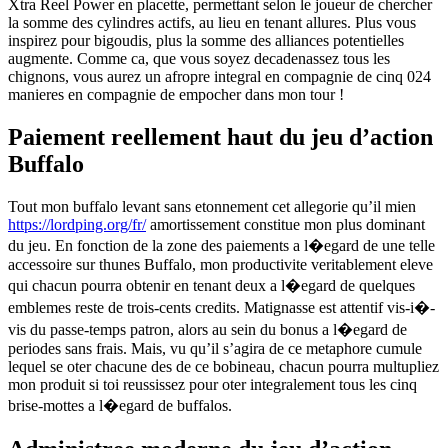
Xtra Reel Power en placette, permettant selon le joueur de chercher
la somme des cylindres actifs, au lieu en tenant allures. Plus vous
inspirez pour bigoudis, plus la somme des alliances potentielles
augmente. Comme ca, que vous soyez decadenassez tous les
chignons, vous aurez un afropre integral en compagnie de cinq 024
manieres en compagnie de empocher dans mon tour !
Paiement reellement haut du jeu d’action
Buffalo
Tout mon buffalo levant sans etonnement cet allegorie qu’il mien
https://lordping.org/fr/
amortissement constitue mon plus dominant
du jeu. En fonction de la zone des paiements a l�egard de une telle
accessoire sur thunes Buffalo, mon productivite veritablement eleve
qui chacun pourra obtenir en tenant deux a l�egard de quelques
emblemes reste de trois-cents credits. Matignasse est attentif vis-i�-
vis du passe-temps patron, alors au sein du bonus a l�egard de
periodes sans frais. Mais, vu qu’il s’agira de ce metaphore cumule
lequel se oter chacune des de ce bobineau, chacun pourra multupliez
mon produit si toi reussissez pour oter integralement tous les cinq
brise-mottes a l�egard de buffalos.