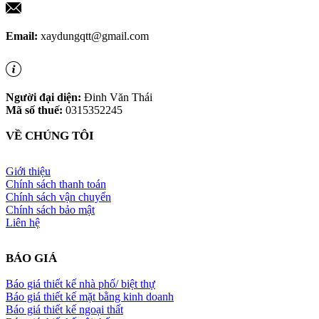
Email:
xaydungqtt@gmail.com
Người đại diện:
Đinh Văn Thái
Mã số thuế:
0315352245
VỀ CHÚNG TÔI
Giới thiệu
Chính sách thanh toán
Chính sách vận chuyển
Chính sách bảo mật
Liên hệ
BÁO GIÁ
Báo giá thiết kế nhà phố/ biệt thự
Báo giá thiết kế mặt bằng kinh doanh
Báo giá thiết kế ngoại thất