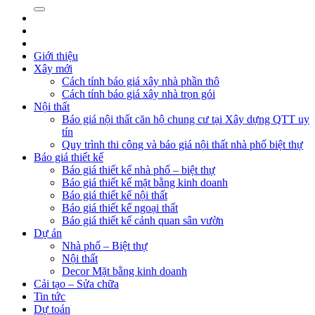
Giới thiệu
Xây mới
Cách tính báo giá xây nhà phần thô
Cách tính báo giá xây nhà trọn gói
Nội thất
Báo giá nội thất căn hộ chung cư tại Xây dựng QTT uy
tín
Quy trình thi công và báo giá nội thất nhà phố biệt thự
Báo giá thiết kế
Báo giá thiết kế nhà phố – biệt thự
Báo giá thiết kế mặt bằng kinh doanh
Báo giá thiết kế nội thất
Báo giá thiết kế ngoại thất
Báo giá thiết kế cảnh quan sân vườn
Dự án
Nhà phố – Biệt thự
Nội thất
Decor Mặt bằng kinh doanh
Cải tạo – Sửa chữa
Tin tức
Dự toán