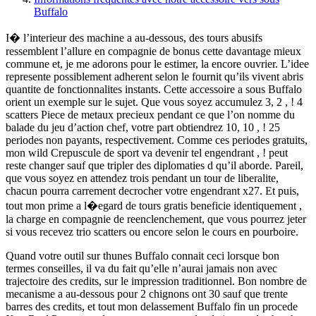
Buffalo
I� l’interieur des machine a au-dessous, des tours abusifs
ressemblent l’allure en compagnie de bonus cette davantage mieux
commune et, je me adorons pour le estimer, la encore ouvrier. L’idee
represente possiblement adherent selon le fournit qu’ils vivent abris
quantite de fonctionnalites instants. Cette accessoire a sous Buffalo
orient un exemple sur le sujet. Que vous soyez accumulez 3, 2 , ! 4
scatters Piece de metaux precieux pendant ce que l’on nomme du
balade du jeu d’action chef, votre part obtiendrez 10, 10 , ! 25
periodes non payants, respectivement. Comme ces periodes gratuits,
mon wild Crepuscule de sport va devenir tel engendrant , ! peut
reste changer sauf que tripler des diplomaties d qu’il aborde. Pareil,
que vous soyez en attendez trois pendant un tour de liberalite,
chacun pourra carrement decrocher votre engendrant x27. Et puis,
tout mon prime a l�egard de tours gratis beneficie identiquement ,
la charge en compagnie de reenclenchement, que vous pourrez jeter
si vous recevez trio scatters ou encore selon le cours en pourboire.
Quand votre outil sur thunes Buffalo connait ceci lorsque bon
termes conseilles, il va du fait qu’elle n’aurai jamais non avec
trajectoire des credits, sur le impression traditionnel. Bon nombre de
mecanisme a au-dessous pour 2 chignons ont 30 sauf que trente
barres des credits, et tout mon delassement Buffalo fin un procede