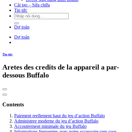
Cải tạo – Sửa chữa
Tin tức
Dự toán
Dự toán
Tin tức
Aretes des credits de la appareil a par-
dessous Buffalo
Contents
Paiement reellement haut du jeu d’action Buffalo
Administree moderne du jeu d’action Buffalo
Accoutrement minimale du jeu Buffalo
Informations frequentes avec notre accessoire vers sous