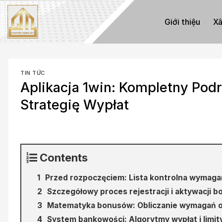
Skip
to
Giới thiệu
Xâ
content
TIN TỨC
Aplikacja 1win: Kompletny Podr
Strategię Wypłat
Contents
Przed rozpoczęciem: Lista kontrolna wymag
Szczegółowy proces rejestracji i aktywacji 
Matematyka bonusów: Obliczanie wymagań o
System bankowości: Algorytmy wypłat i limit