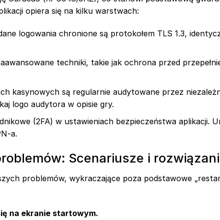
ikacji opiera się na kilku warstwach:
 dane logowania chronione są protokołem TLS 1.3, identyc
zaawansowane techniki, takie jak ochrona przed przepełni
ch kasynowych są regularnie audytowane przez niezależn
kaj logo audytora w opisie gry.
nikowe (2FA) w ustawieniach bezpieczeństwa aplikacji. Un
PN-a.
oblemów: Scenariusze i rozwiązan
stszych problemów, wykraczające poza podstawowe „restar
się na ekranie startowym.