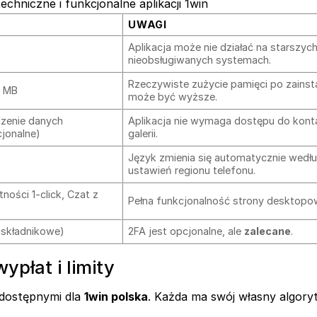
techniczne i funkcjonalne aplikacji 1win
S
UWAGI
Aplikacja może nie działać na starszych
nieobsługiwanych systemach.
Rzeczywiste zużycie pamięci po zainst
0 MB
może być wyższe.
dzenie danych
Aplikacja nie wymaga dostępu do kon
cjonalne)
galerii.
Język zmienia się automatycznie wedł
ustawień regionu telefonu.
ności 1-click, Czat z
Pełna funkcjonalność strony desktopo
uskładnikowe)
2FA jest opcjonalne, ale
zalecane
.
płat i limity
i dostępnymi dla
1win polska
. Każda ma swój własny algory