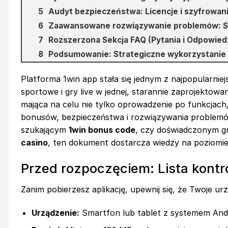
Audyt bezpieczeństwa: Licencje i szyfrowan
Zaawansowane rozwiązywanie problemów: Sc
Rozszerzona Sekcja FAQ (Pytania i Odpowied
Podsumowanie: Strategiczne wykorzystanie a
Platforma
1win app
stała się jednym z najpopularni
sportowe i gry live w jednej, starannie zaprojektowa
mająca na celu nie tylko oprowadzenie po funkcjach
bonusów, bezpieczeństwa i rozwiązywania problemów
szukającym
1win bonus code
, czy doświadczonym 
casino
, ten dokument dostarcza wiedzy na poziomie
Przed rozpoczęciem: Lista kon
Zanim pobierzesz aplikację, upewnij się, że Twoje urz
Urządzenie:
Smartfon lub tablet z systemem Andro