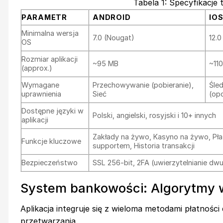
Tabela 1: Specyfikacje 
PARAMETR
ANDROID
IO
Minimalna wersja
7.0 (Nougat)
12.0
OS
Rozmiar aplikacji
~95 MB
~11
(approx.)
Wymagane
Przechowywanie (pobieranie),
Śle
uprawnienia
Sieć
(op
Dostępne języki w
Polski, angielski, rosyjski i 10+ innych
aplikacji
Zakłady na żywo, Kasyno na żywo, Płat
Funkcje kluczowe
supportem, Historia transakcji
Bezpieczeństwo
SSL 256-bit, 2FA (uwierzytelnianie dw
System bankowości: Algorytmy wy
Aplikacja integruje się z wieloma metodami płatnośc
przetwarzania.