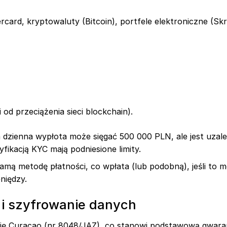
rcard, kryptowaluty (Bitcoin), portfele elektroniczne (Skril
od przeciążenia sieci blockchain).
dzienna wypłota może sięgać 500 000 PLN, ale jest uzal
fikacją KYC mają podniesione limity.
mą metodę płatności, co wpłata (lub podobną), jeśli to m
niędzy.
 i szyfrowanie danych
cję Curacao (nr 8048/JAZ), co stanowi podstawową gwara