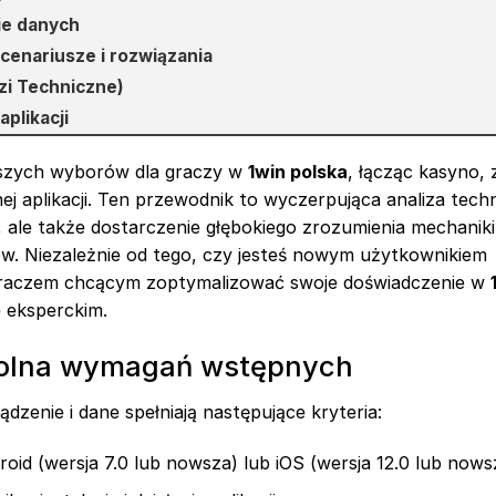
ie danych
enariusze i rozwiązania
zi Techniczne)
plikacji
ejszych wyborów dla graczy w
1win polska
, łącząc kasyno, 
nej aplikacji. Ten przewodnik to wyczerpująca analiza tech
, ale także dostarczenie głębokiego zrozumienia mechaniki
. Niezależnie od tego, czy jesteś nowym użytkownikiem
graczem chcącym zoptymalizować swoje doświadczenie w
 eksperckim.
trolna wymagań wstępnych
ądzenie i dane spełniają następujące kryteria:
id (wersja 7.0 lub nowsza) lub iOS (wersja 12.0 lub nows