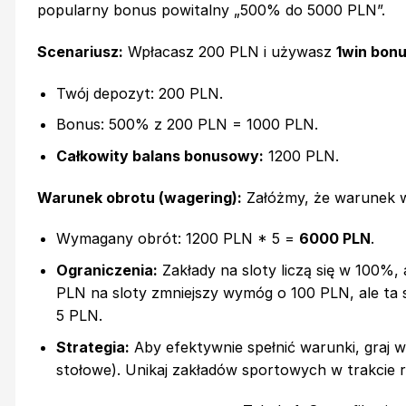
popularny bonus powitalny „500% do 5000 PLN”.
Scenariusz:
Wpłacasz 200 PLN i używasz
1win bon
Twój depozyt: 200 PLN.
Bonus: 500% z 200 PLN = 1000 PLN.
Całkowity balans bonusowy:
1200 PLN.
Warunek obrotu (wagering):
Załóżmy, że warunek w
Wymagany obrót: 1200 PLN * 5 =
6000 PLN
.
Ograniczenia:
Zakłady na sloty liczą się w 100%,
PLN na sloty zmniejszy wymóg o 100 PLN, ale ta 
5 PLN.
Strategia:
Aby efektywnie spełnić warunki, graj 
stołowe). Unikaj zakładów sportowych w trakcie re