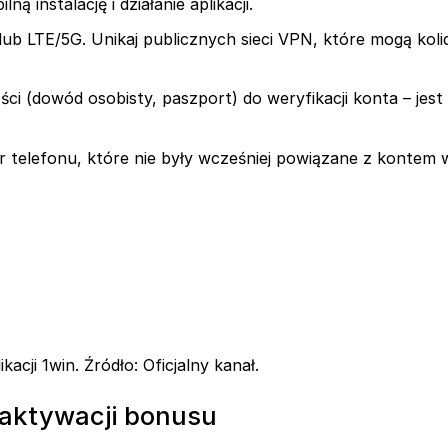
 instalację i działanie aplikacji.
lub LTE/5G. Unikaj publicznych sieci VPN, które mogą kol
 (dowód osobisty, paszport) do weryfikacji konta – jest
r telefonu, które nie były wcześniej powiązane z kontem 
acji 1win. Źródło: Oficjalny kanał.
i aktywacji bonusu