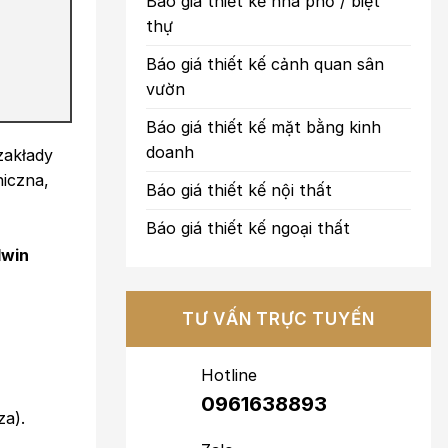
Báo giá thiết kế nhà phố / biệt
thự
Báo giá thiết kế cảnh quan sân
vườn
Báo giá thiết kế mặt bằng kinh
doanh
zakłady
niczna,
Báo giá thiết kế nội thất
Báo giá thiết kế ngoại thất
1win
TƯ VẤN TRỰC TUYẾN
Hotline
0961638893
za).